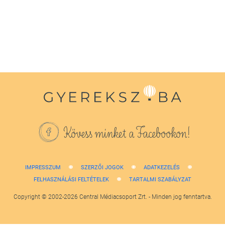
1
minute,
38
seconds
Kövess minket a Facebookon!
IMPRESSZUM
SZERZŐI JOGOK
ADATKEZELÉS
FELHASZNÁLÁSI FELTÉTELEK
TARTALMI SZABÁLYZAT
Copyright © 2002-2026 Central Médiacsoport Zrt. - Minden jog fenntartva.