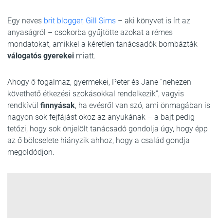
Egy neves
brit blogger, Gill Sims
– aki könyvet is írt az
anyaságról – csokorba gyűjtötte azokat a rémes
mondatokat, amikkel a kéretlen tanácsadók bombázták
válogatós gyerekei
miatt.
Ahogy ő fogalmaz, gyermekei, Peter és Jane “nehezen
követhető étkezési szokásokkal rendelkezik”, vagyis
rendkívül
finnyásak
, ha evésről van szó, ami önmagában is
nagyon sok fejfájást okoz az anyukának – a bajt pedig
tetőzi, hogy sok önjelölt tanácsadó gondolja úgy, hogy épp
az ő bölcselete hiányzik ahhoz, hogy a család gondja
megoldódjon.