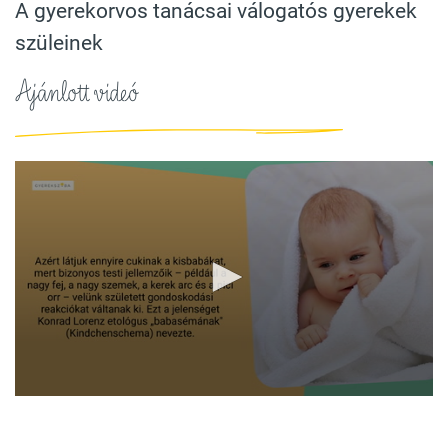
A gyerekorvos tanácsai válogatós gyerekek
szüleinek
Ajánlott videó
0
seconds
of