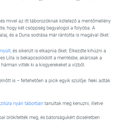
 és mivel az itt táborozóknak kötelező a mentőmellény
vette, hogy két csöppség begyalogol a folyóba. A
 talaj, és a Duna sodrása már rántotta is magával őket.
nyúlt,
és sikerült is elkapnia őket. Elkezdte kihúzni a
 éves Lilla is bekapcsolódott a mentésbe, akárcsak a
 hárman vitték ki a kisgyerekeket a vízből.
lnőtt is – feltehetően a picik egyik szülője. Neki adták
zitúra nyári táborban
tanultak meg kenuzni, illetve
pal örökítették meg, és bátorságukért dicséretben