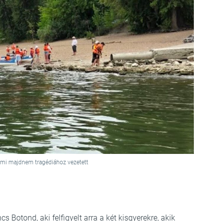
, ami majdnem tragédiához vezetett
cs Botond, aki felfigyelt arra a két kisgyerekre, akik