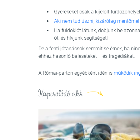
Gyerekeket csak a kijelölt fürdőzőhelye
Aki nem tud úszni, kizárólag mentőmel
Ha fuldoklót látunk, dobjunk be azonn
őt, és hívjunk segítséget!
De a fenti jótanácsok semmit se érnek, ha ni
ehhez hasonló baleseteket – és tragédiákat.
A Római-parton egyébként idén is
működik in
Kapcsolódó cikk