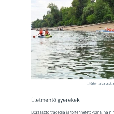
Itt történt a baleset
Életmentő gyerekek
Borzasztó tragédia is történhetett volna, ha nin