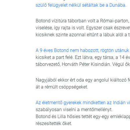
szülő felügyelet nélkül sétáltak be a Dunába.
Botond vízitúra táborban volt a Római-parton,
viselése, így rajta is volt. Egyszer csak észre
kicsiknek szinte azonnal eltűnt a lábuk alól a
A 9 éves Botond nem habozott, rögtön utánuk 
kicsiket a part felé. Ezt látva, egy társa, a 14
táborvezető, Horváth Péter Kisindián. Végül ők
Nagyjából ekkor ért oda egy angolul kiáltozó fe
át a rémült csöppségeket.
Az életmentő gyerekek mindketten az Indián ví
szabályosan viselni a mentőmellényt.
Botond és Lilla hősies tettét egy-egy emléklap
részesítették őket.