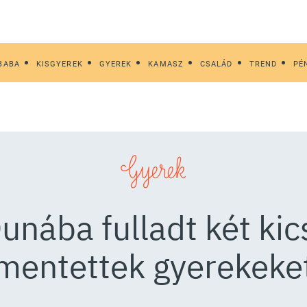
BABA
KISGYEREK
GYEREK
KAMASZ
CSALÁD
TREND
PÉ
Gyerek
nába fulladt két kic
mentettek gyerekeke