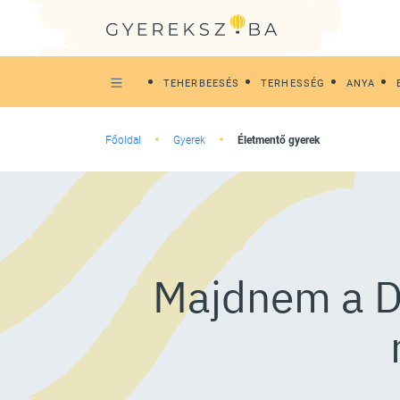
TEHERBEESÉS
TERHESSÉG
ANYA
Főoldal
Gyerek
Életmentő gyerek
Majdnem a Du