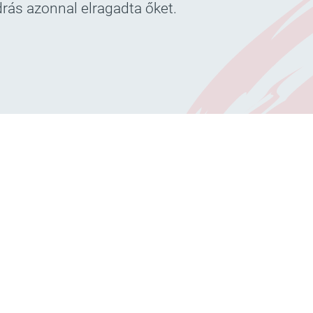
rás azonnal elragadta őket.