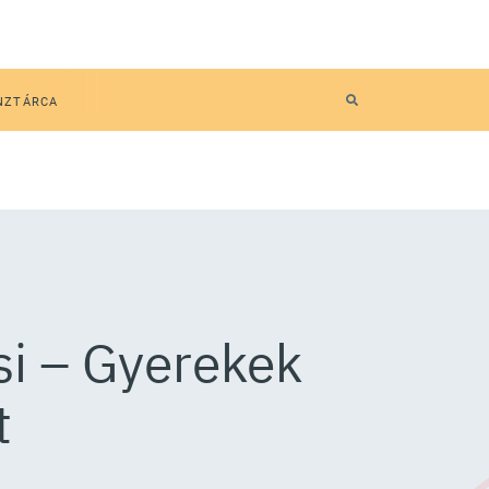
NZTÁRCA
si – Gyerekek
t