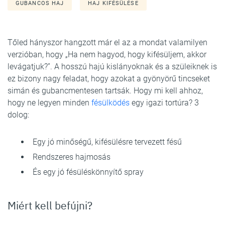
GUBANCOS HAJ
HAJ KIFÉSÜLÉSE
Tőled hányszor hangzott már el az a mondat valamilyen
verzióban, hogy „Ha nem hagyod, hogy kifésüljem, akkor
levágatjuk?”. A hosszú hajú kislányoknak és a szüleiknek is
ez bizony nagy feladat, hogy azokat a gyönyörű tincseket
simán és gubancmentesen tartsák. Hogy mi kell ahhoz,
hogy ne legyen minden
fésülködés
egy igazi tortúra? 3
dolog:
Egy jó minőségű, kifésülésre tervezett fésű
Rendszeres hajmosás
És egy jó fésüléskönnyítő spray
Miért kell befújni?