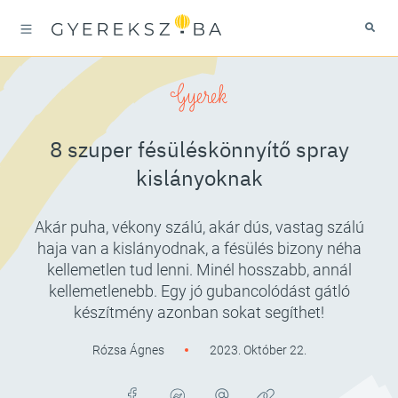
Gyerek
8 szuper fésüléskönnyítő spray
kislányoknak
Akár puha, vékony szálú, akár dús, vastag szálú
haja van a kislányodnak, a fésülés bizony néha
kellemetlen tud lenni. Minél hosszabb, annál
kellemetlenebb. Egy jó gubancolódást gátló
készítmény azonban sokat segíthet!
Rózsa Ágnes
2023. Október 22.