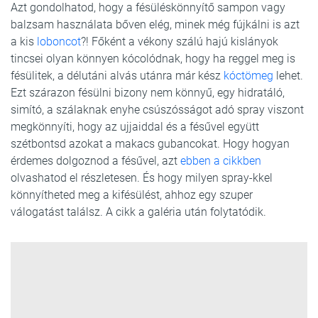
Azt gondolhatod, hogy a fésüléskönnyítő sampon vagy
balzsam használata bőven elég, minek még fújkálni is azt
a kis
loboncot
?! Főként a vékony szálú hajú kislányok
tincsei olyan könnyen kócolódnak, hogy ha reggel meg is
fésülitek, a délutáni alvás utánra már kész
kóctömeg
lehet.
Ezt szárazon fésülni bizony nem könnyű, egy hidratáló,
simító, a szálaknak enyhe csúszósságot adó spray viszont
megkönnyíti, hogy az ujjaiddal és a fésűvel együtt
szétbontsd azokat a makacs gubancokat. Hogy hogyan
érdemes dolgoznod a fésűvel, azt
ebben a cikkben
olvashatod el részletesen. És hogy milyen spray-kkel
könnyítheted meg a kifésülést, ahhoz egy szuper
válogatást találsz. A cikk a galéria után folytatódik.