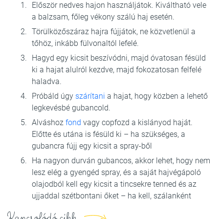
Először nedves hajon használjátok. Kiváltható vele
a balzsam, főleg vékony szálú haj esetén.
Törülközőszáraz hajra fújjátok, ne közvetlenül a
tőhöz, inkább fülvonaltól lefelé.
Hagyd egy kicsit beszívódni, majd óvatosan fésüld
ki a hajat alulról kezdve, majd fokozatosan felfelé
haladva.
Próbáld úgy
szárítani
a hajat, hogy közben a lehető
legkevésbé gubancold.
Alváshoz
fond
vagy copfozd a kislányod haját.
Előtte és utána is fésüld ki – ha szükséges, a
gubancra fújj egy kicsit a spray-ből
Ha nagyon durván gubancos, akkor lehet, hogy nem
lesz elég a gyengéd spray, és a saját hajvégápoló
olajodból kell egy kicsit a tincsekre tenned és az
ujjaddal szétbontani őket – ha kell, szálanként
Kapcsolódó cikk