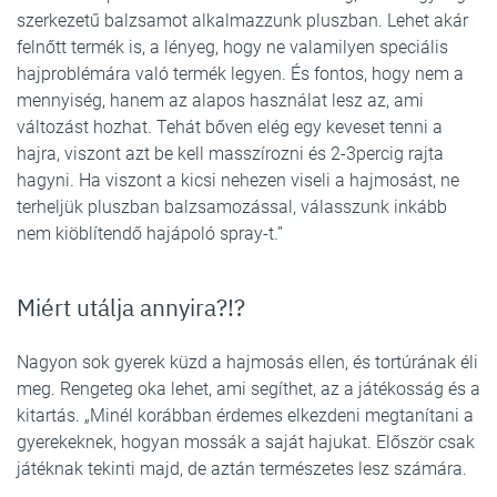
szerkezetű balzsamot alkalmazzunk pluszban. Lehet akár
felnőtt termék is, a lényeg, hogy ne valamilyen speciális
hajproblémára való termék legyen. És fontos, hogy nem a
mennyiség, hanem az alapos használat lesz az, ami
változást hozhat. Tehát bőven elég egy keveset tenni a
hajra, viszont azt be kell masszírozni és 2-3percig rajta
hagyni. Ha viszont a kicsi nehezen viseli a hajmosást, ne
terheljük pluszban balzsamozással, válasszunk inkább
nem kiöblítendő hajápoló spray-t.”
Miért utálja annyira?!?
Nagyon sok gyerek küzd a hajmosás ellen, és tortúrának éli
meg. Rengeteg oka lehet, ami segíthet, az a játékosság és a
kitartás. „Minél korábban érdemes elkezdeni megtanítani a
gyerekeknek, hogyan mossák a saját hajukat. Először csak
játéknak tekinti majd, de aztán természetes lesz számára.