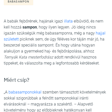
BABASAMPON
A babák fejbőrének, hajának igazi
illata
elbűvölő, és nem
kell hozzá
sampon
, hogy ilyen legyen. Jó ideig nincs
igazán szükségük még babasamponra, még a nagy
hajjal
született
piciknek sem, de úgy féléves kor táján már jó, ha
beszerzel speciális sampont. És hogy utána hogyan
alakuljon a gyermeked haj- és fejbőrápolása, ahhoz
Ternyák Kata mesterfodrász
adott rendkívül hasznos
tippeket, és válaszolta meg a legfontosabb kérdéseket.
Miért csíp?
„A
babasamponokkal
szemben támasztott követelmények
sokkal szigorúbbak a felnőtt samponokkal iránti
elvárásoknál – magyarázza a szakértő. – Alapvető
követelmény hogy az előbbieknek hatékonyan kell