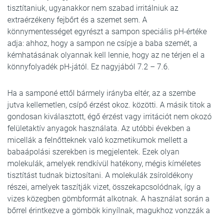
tisztítaniuk, ugyanakkor nem szabad irritálniuk az
extraérzékeny fejbőrt és a szemet sem. A
könnymentességet egyrészt a sampon speciális pH-értéke
adja: ahhoz, hogy a sampon ne csípje a baba szemét, a
kémhatásának olyannak kell lennie, hogy az ne térjen el a
könnyfolyadék pH-jától. Ez nagyjából 7.2 – 7.6.
Ha a samponé ettől bármely irányba eltér, az a szembe
jutva kellemetlen, csípő érzést okoz. közötti. A másik titok a
gondosan kiválasztott, égő érzést vagy irritációt nem okozó
felületaktív anyagok használata. Az utóbbi években a
micellák a felnőtteknek való kozmetikumok mellett a
babaápolási szerekben is megjelentek. Ezek olyan
molekulák, amelyek rendkívül hatékony, mégis kíméletes
tisztítást tudnak biztosítani. A molekulák zsíroldékony
részei, amelyek taszítják vizet, összekapcsolódnak, így a
vizes közegben gömbformát alkotnak. A használat során a
bőrrel érintkezve a gömbök kinyílnak, magukhoz vonzzák a