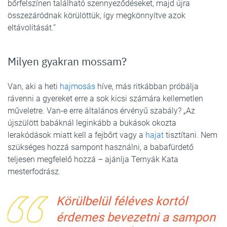
bőrfelszínen található szennyeződéseket, majd újra
összezáródnak körülöttük, így megkönnyítve azok
eltávolítását.”
Milyen gyakran mossam?
Van, aki a heti
hajmosás
híve, más ritkábban próbálja
rávenni a gyereket erre a sok kicsi számára kellemetlen
műveletre. Van-e erre általános érvényű szabály? „Az
újszülött babáknál leginkább a bukások okozta
lerakódások miatt kell a fejbőrt vagy a
hajat
tisztítani. Nem
szükséges hozzá sampont használni, a babafürdető
teljesen megfelelő hozzá – ajánlja Ternyák Kata
mesterfodrász.
Körülbelül féléves kortól
érdemes bevezetni a sampon