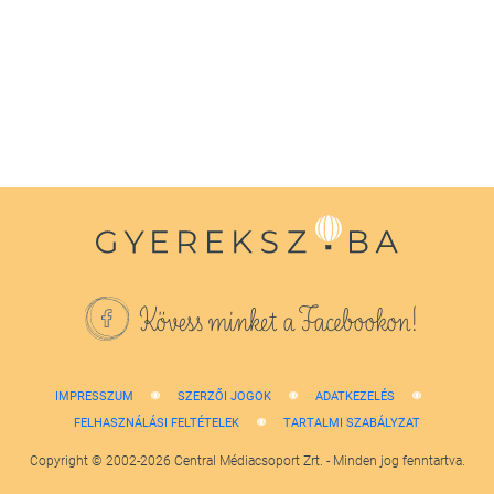
of
1
minute,
38
seconds
Kövess minket a Facebookon!
IMPRESSZUM
SZERZŐI JOGOK
ADATKEZELÉS
FELHASZNÁLÁSI FELTÉTELEK
TARTALMI SZABÁLYZAT
Copyright © 2002-2026 Central Médiacsoport Zrt. - Minden jog fenntartva.