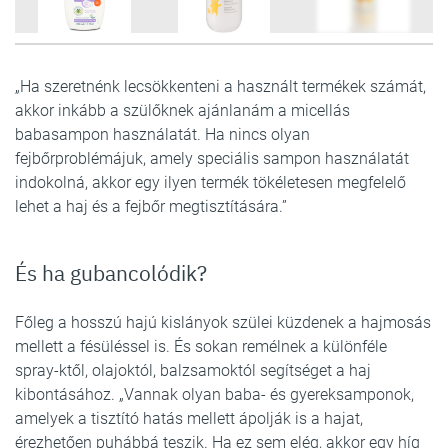
5
FOTÓ
„Ha szeretnénk lecsökkenteni a használt termékek számát,
akkor inkább a szülőknek ajánlanám a micellás
babasampon használatát. Ha nincs olyan
fejbőrproblémájuk, amely speciális sampon használatát
indokolná, akkor egy ilyen termék tökéletesen megfelelő
lehet a haj és a fejbőr megtisztítására.”
És ha gubancolódik?
Főleg a hosszú hajú kislányok szülei küzdenek a hajmosás
mellett a fésüléssel is. És sokan remélnek a különféle
spray-ktől, olajoktól, balzsamoktól segítséget a haj
kibontásához. „Vannak olyan baba- és gyereksamponok,
amelyek a tisztító hatás mellett ápolják is a hajat,
érezhetően puhábbá teszik. Ha ez sem elég, akkor egy híg