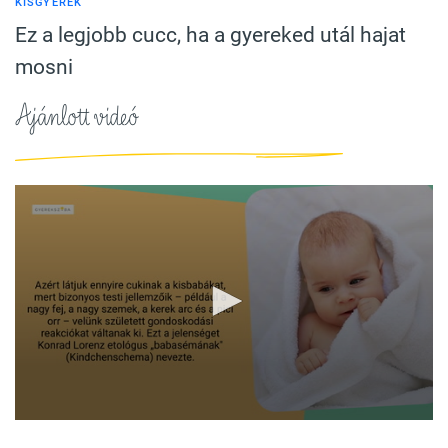
KISGYEREK
Ez a legjobb cucc, ha a gyereked utál hajat
mosni
Ajánlott videó
0
seconds