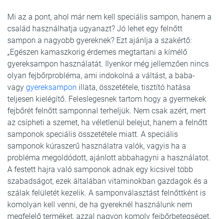
Mi az a pont, ahol már nem kell speciális sampon, hanem a
család használhatja ugyanazt? Jó lehet egy felnőtt
sampon a nagyobb gyereknek? Ezt ajánlja a szakértő:
„Egészen kamaszkorig érdemes megtartani a kímélő
gyereksampon használatát. Ilyenkor még jellemzően nincs
olyan fejbőrprobléma, ami indokolná a váltást, a baba-
vagy
gyereksampon
illata, összetétele, tisztító hatása
teljesen kielégítő. Feleslegesnek tartom hogy a gyermekek
fejbőrét felnőtt samponnal terheljük. Nem csak azért, mert
az csípheti a szemet, ha véletlenül belejut, hanem a felnőtt
samponok speciális összetétele miatt. A speciális
samponok kúraszerű használatra valók, vagyis ha a
probléma megoldódott, ajánlott abbahagyni a használatot.
A festett hajra való samponok adnak egy kicsivel több
szabadságot, ezek általában vitaminokban gazdagok és a
szálak felületét kezelik. A samponválasztást felnőttként is
komolyan kell venni, de ha gyereknél használunk nem
megfelelő terméket, azzal nagyon komoly fejbőrbetegséget,