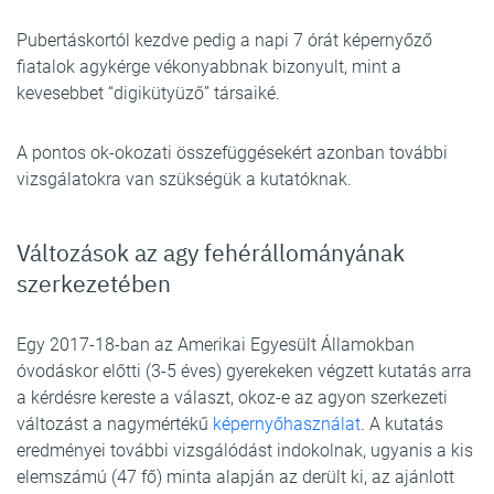
Pubertáskortól kezdve pedig a napi 7 órát képernyőző
fiatalok agykérge vékonyabbnak bizonyult, mint a
kevesebbet “digikütyüző” társaiké.
A pontos ok-okozati összefüggésekért azonban további
vizsgálatokra van szükségük a kutatóknak.
Változások az agy fehérállományának
szerkezetében
Egy 2017-18-ban az Amerikai Egyesült Államokban
óvodáskor előtti (3-5 éves) gyerekeken végzett kutatás arra
a kérdésre kereste a választ, okoz-e az agyon szerkezeti
változást a nagymértékű
képernyőhasználat
. A kutatás
eredményei további vizsgálódást indokolnak, ugyanis a kis
elemszámú (47 fő) minta alapján az derült ki, az ajánlott