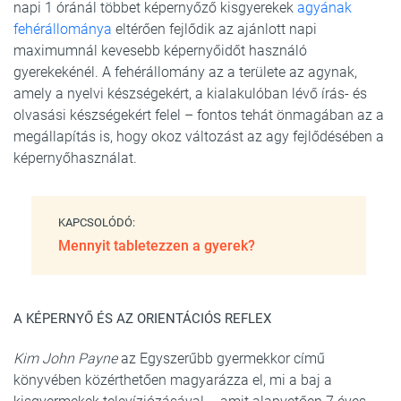
napi 1 óránál többet képernyőző kisgyerekek
agyának
fehérállománya
eltérően fejlődik az ajánlott napi
maximumnál kevesebb képernyőidőt használó
gyerekekénél. A fehérállomány az a területe az agynak,
amely a nyelvi készségekért, a kialakulóban lévő írás- és
olvasási készségekért felel – fontos tehát önmagában az a
megállapítás is, hogy okoz változást az agy fejlődésében a
képernyőhasználat.
KAPCSOLÓDÓ:
Mennyit tabletezzen a gyerek?
A KÉPERNYŐ ÉS AZ ORIENTÁCIÓS REFLEX
Kim John Payne
az Egyszerűbb gyermekkor című
könyvében közérthetően magyarázza el, mi a baj a