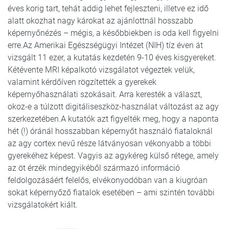
éves korig tart, tehát addig lehet fejleszteni, illetve ez idő
alatt okozhat nagy károkat az ajánlottnál hosszabb
képernyőnézés – mégis, a későbbiekben is oda kell figyelni
erre.Az Amerikai Egészségügyi Intézet (NIH) tíz éven át
vizsgált 11 ezer, a kutatás kezdetén 9-10 éves kisgyereket.
Kétévente MRI képalkotó vizsgálatot végeztek velük,
valamint kérdőíven rögzítették a gyerekek
képernyőhasználati szokásait. Arra keresték a választ,
okoz-e a túlzott digitáliseszköz-használat változást az agy
szerkezetében.A kutatók azt figyelték meg, hogy a naponta
hét (!) óránál hosszabban képernyőt használó fiataloknál
az agy cortex nevű része látványosan vékonyabb a többi
gyerekéhez képest. Vagyis az agykéreg külső rétege, amely
az öt érzék mindegyikéből származó információ
feldolgozásáért felelős, elvékonyodóban van a kiugróan
sokat képernyőző fiatalok esetében – ami szintén további
vizsgálatokért kiált.