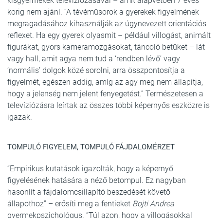
kisgyermekek televíziózásával – amit alapvetően 7 éves
korig nem ajánl. “A tévéműsorok a gyerekek figyelmének
megragadásához kihasználják az úgynevezett orientációs
reflexet. Ha egy gyerek olyasmit – például villogást, animált
figurákat, gyors kameramozgásokat, táncoló betűket – lát
vagy hall, amit agya nem tud a ‘rendben lévő’ vagy
‘normális’ dolgok közé sorolni, arra összpontosítja a
figyelmét, egészen addig, amíg az agy meg nem állapítja,
hogy a jelenség nem jelent fenyegetést.” Természetesen a
televíziózásra leírtak az összes többi képernyős eszközre is
igazak.
TOMPULÓ FIGYELEM, TOMPULÓ FÁJDALOMÉRZET
“Empirikus kutatások igazolták, hogy a képernyő
figyelésének hatására a néző betompul. Ez nagyban
hasonlít a fájdalomcsillapító beszedését követő
állapothoz” – erősíti meg a fentieket
Bojti Andrea
gyermekpszichológus. “Túl azon, hogy a villogásokkal