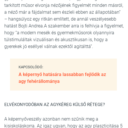
tarkított műsor elvonja nézőjének figyelmét minden másról,
a néző már a fájdalmat sem észleli ebben az állapotában”
– hangsúlyoz egy ritkán említett, de annál veszélyesebb
hatást Bojti Andrea.A szakember arra is felhívja a figyelmet,
hogy “a modern mesék és gyermekműsorok olyannyira
túlstimuláltak vizuálisan és akusztikusan is, hogy a
gyerekek jó eséllyel válnak ezektől agitálttá”.
KAPCSOLÓDÓ:
A képernyő hatására lassabban fejlődik az
agy fehérállománya
ELVÉKONYODÓBAN AZ AGYKÉREG KÜLSŐ RÉTEGE?
A képernyőveszély azonban nem szűnik meg a
kisiskoláskorra. Az igaz ugyan, hogy az agy plaszticitása 5