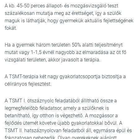
A kb. 45-50 perces állapot- és mozgásvizsgáló teszt
százalékosan mutatja meg az érettséget, így a szülők
maguk is láthatják, hogy gyermekük aktuális fejlettségének
fokát.
Ha a gyermek három területen 50% alatti teljesítményt
mutat vagy 1-1,5 évnél nagyobb az elmaradása az öt fő
vizsgálati területen, akkor javasolt a terápia.
A TSMT-terápia két nagy gyakorlatcsoportja biztosítja a
célirányos fejlesztést.
A TSMT I. ötszáznyolc feladatából állítható össze a
legmegfelelőbb feladatsor, amely a szülőknek is
betanítható, így otthon is végezhető. A mozgássor a
fejlődés ütemét követve újabb gyakorlatokkal bővül. A
TSMT II. hatszáznyolcvan feladatból áll, egymásra épül és
fokozatosan nehezedik. Olyan gyerekeknek ajánlott,