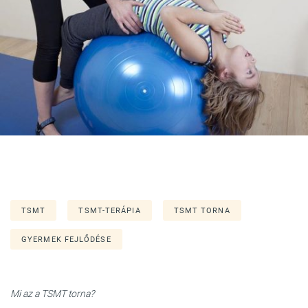
TSMT
TSMT-TERÁPIA
TSMT TORNA
GYERMEK FEJLŐDÉSE
Mi az a TSMT torna?