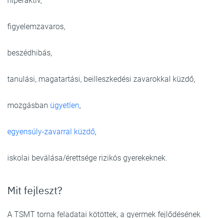
hiperaktív,
figyelemzavaros,
beszédhibás,
tanulási, magatartási, beilleszkedési zavarokkal küzdő,
mozgásban
ügyetlen
,
egyensúly-zavarral küzdő
,
iskolai beválása/érettsége rizikós gyerekeknek.
Mit fejleszt?
A TSMT torna feladatai kötöttek, a gyermek fejlődésének