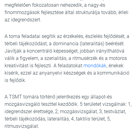
megfelelően fokozatosan nehezedik, a nagy-és
finommozgások fejlesztése által strukturálja tovább, érleli
az idegrendszert.
A torna feladatai segítik az érzékelés, észlelés fejlődését, a
térbeli tájékozódást, a dominancia (lateralitás) beérését.
Javítják a koncentráló képességet, jobban irányíthatóvá
válik a figyelem, a szerialitás, a ritmusérzék és a motoros
kreativitást is fejleszti. A feladatokat
mondókák
, énekek
kísérik, ezzel az anyanyelvi készségek és a kommunikáció
is fejlődik.
A TSMT tornára történő jelentkezés egy állapot-és
mozgásvizsgáló teszttel kezdődik. 5 területet vizsgálnak: 1,
idegrendszer érettsége, 2, mozgásvizsgálat, 3, testvázlat,
térbeli tájékozódás, lateralitás, 4, taktilis terület, 5,
ritmusvizsgálat.