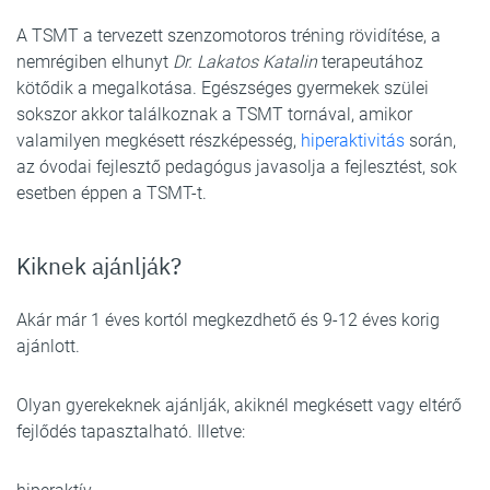
A TSMT a tervezett szenzomotoros tréning rövidítése, a
nemrégiben elhunyt
Dr. Lakatos Katalin
terapeutához
kötődik a megalkotása. Egészséges gyermekek szülei
sokszor akkor találkoznak a TSMT tornával, amikor
valamilyen megkésett részképesség,
hiperaktivitás
során,
az óvodai fejlesztő pedagógus javasolja a fejlesztést, sok
esetben éppen a TSMT-t.
Kiknek ajánlják?
Akár már 1 éves kortól megkezdhető és 9-12 éves korig
ajánlott.
Olyan gyerekeknek ajánlják, akiknél megkésett vagy eltérő
fejlődés tapasztalható. Illetve: