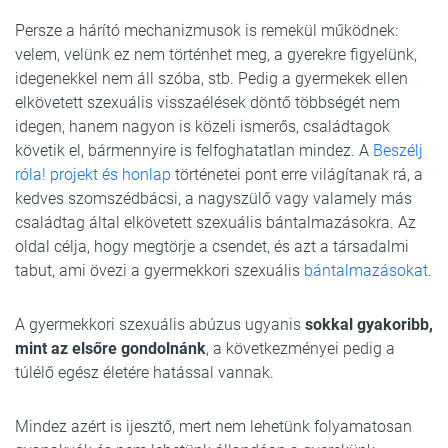
Persze a hárító mechanizmusok is remekül működnek:
velem, velünk ez nem történhet meg, a gyerekre figyelünk,
idegenekkel nem áll szóba, stb. Pedig a gyermekek ellen
elkövetett szexuális visszaélések döntő többségét nem
idegen, hanem nagyon is közeli ismerős, családtagok
követik el, bármennyire is felfoghatatlan mindez. A
Beszélj
róla! projekt és honlap
történetei pont erre világítanak rá, a
kedves szomszédbácsi, a nagyszülő vagy valamely más
családtag által elkövetett szexuális bántalmazásokra. Az
oldal célja, hogy megtörje a csendet, és azt a társadalmi
tabut, ami övezi a gyermekkori szexuális
bántalmazásokat
.
A gyermekkori szexuális abúzus ugyanis
sokkal gyakoribb,
mint az elsőre gondolnánk
, a következményei pedig a
túlélő egész életére hatással vannak.
Mindez azért is ijesztő, mert nem lehetünk folyamatosan