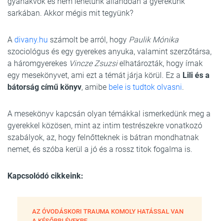
gyanakvók és nem lehetünk állandóan a gyerekünk
sarkában. Akkor mégis mit tegyünk?
A
divany.hu
számolt be arról, hogy
Paulik Mónika
szociológus és egy gyerekes anyuka, valamint szerzőtársa,
a háromgyerekes
Vincze Zsuzsi
elhatározták, hogy írnak
egy mesekönyvet, ami ezt a témát járja körül. Ez a
Lili és a
bátorság című könyv
, amibe
bele is tudtok olvasni
.
A mesekönyv kapcsán olyan témákkal ismerkedünk meg a
gyerekkel közösen, mint az intim testrészekre vonatkozó
szabályok, az, hogy felnőtteknek is bátran mondhatnak
nemet, és szóba kerül a jó és a rossz titok fogalma is.
Kapcsolódó cikkeink:
AZ ÓVODÁSKORI TRAUMA KOMOLY HATÁSSAL VAN
A KÉSŐBBI ÉVEKRE