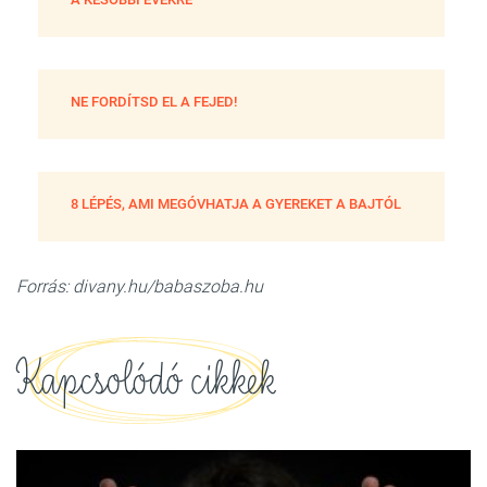
NE FORDÍTSD EL A FEJED!
8 LÉPÉS, AMI MEGÓVHATJA A GYEREKET A BAJTÓL
Forrás: divany.hu/babaszoba.hu
Kapcsolódó cikkek