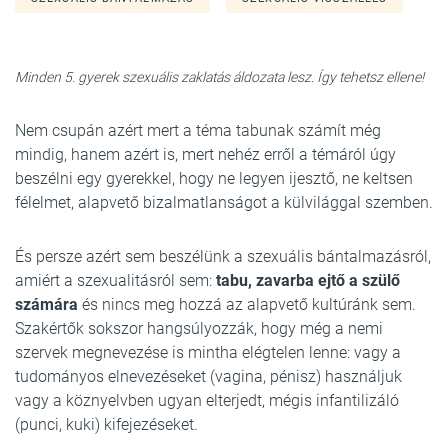
Minden 5. gyerek szexuális zaklatás áldozata lesz. Így tehetsz ellene!
Nem csupán azért mert a téma tabunak számít még
mindig, hanem azért is, mert nehéz erről a témáról úgy
beszélni egy gyerekkel, hogy ne legyen ijesztő, ne keltsen
félelmet, alapvető bizalmatlanságot a külvilággal szemben.
És persze azért sem beszélünk a szexuális bántalmazásról,
amiért a szexualitásról sem:
tabu, zavarba ejtő a szülő
számára
és nincs meg hozzá az alapvető kultúránk sem.
Szakértők sokszor hangsúlyozzák, hogy még a nemi
szervek megnevezése is mintha elégtelen lenne: vagy a
tudományos elnevezéseket (vagina, pénisz) használjuk
vagy a köznyelvben ugyan elterjedt, mégis infantilizáló
(punci, kuki) kifejezéseket.