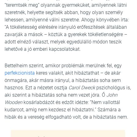
“teremtsék meg” olyannak gyermeküket, amilyennek látni
szeretnék, helyette segítsék abban, hogy olyan személy
lehessen, amilyenné válni szeretne. Ahogy könyvében írta:
“A tökéletesség elérésére irányuló erőfeszítések általában
zavarják a mások – köztük a gyerekek tökéletlenségére –
adott elnéző választ, melyek egyedülálló módon teszik
lehetővé a jó emberi kapcsolatokat.
Bettelheim szerint, amikor problémák merülnek fel, egy
perfekcionista
keres valakit, akit hibáztathat – de akár
önmagára, akár másra irányul, a hibáztatás soha sem
hasznos. Ezt a nézetet osztja
Carol Dweck
pszichológus is,
aki szerint a hibáztatás soha nem vezet jóra. Ő
John
Wooden
kosárlabdázót és edzőt idézte: “Nem vallottál
kudarcot, amíg nem kezdesz el hibáztatni.” Számára a
hibák és a vereség elfogadható volt, de a hibáztatás nem.