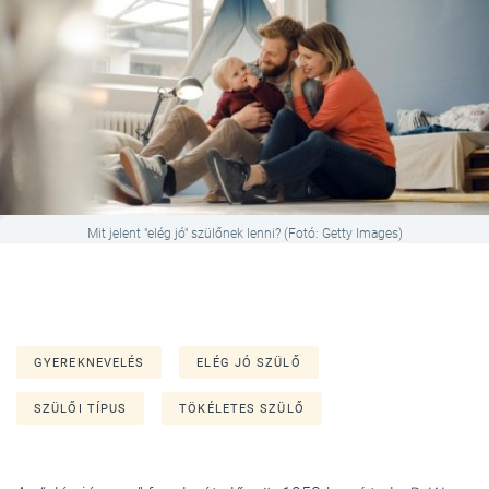
Mit jelent "elég jó" szülőnek lenni? (Fotó: Getty Images)
GYEREKNEVELÉS
ELÉG JÓ SZÜLŐ
SZÜLŐI TÍPUS
TÖKÉLETES SZÜLŐ