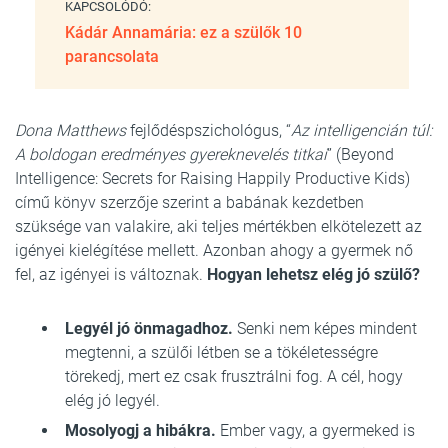
KAPCSOLÓDÓ:
Kádár Annamária: ez a szülők 10
parancsolata
Dona Matthews
fejlődéspszichológus, “
Az intelligencián túl:
A boldogan eredményes gyereknevelés titkai
” (Beyond
Intelligence: Secrets for Raising Happily Productive Kids)
című könyv szerzője szerint a babának kezdetben
szüksége van valakire, aki teljes mértékben elkötelezett az
igényei kielégítése mellett. Azonban ahogy a gyermek nő
fel, az igényei is változnak.
Hogyan lehetsz elég jó szülő?
Legyél jó önmagadhoz.
Senki nem képes mindent
megtenni, a szülői létben se a tökéletességre
törekedj, mert ez csak frusztrálni fog. A cél, hogy
elég jó legyél.
Mosolyogj a hibákra.
Ember vagy, a gyermeked is