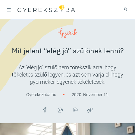
Gyerek
Mit jelent “elég jó” szülőnek lenni?
Az "elég jó" szülő nem törekszik arra, hogy
tökéletes szülő legyen, és azt sem várja el, hogy
gyermekei legyenek tökéletesek.
Gyerekszoba.hu
2020. November 11.