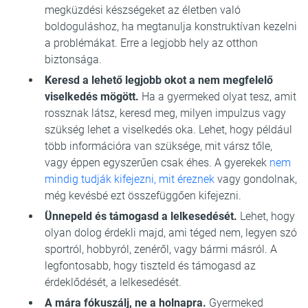
megküzdési készségeket az életben való
boldoguláshoz, ha megtanulja konstruktívan kezelni
a problémákat. Erre a legjobb hely az otthon
biztonsága.
Keresd a lehető legjobb okot a nem megfelelő
viselkedés mögött.
Ha a gyermeked olyat tesz, amit
rossznak látsz, keresd meg, milyen impulzus vagy
szükség lehet a viselkedés oka. Lehet, hogy például
több információra van szüksége, mit vársz tőle,
vagy éppen egyszerűen csak éhes. A gyerekek
nem
mindig tudják kifejezni, mit éreznek
vagy gondolnak,
még kevésbé ezt összefüggően kifejezni.
Ünnepeld és támogasd a lelkesedését.
Lehet, hogy
olyan dolog érdekli majd, ami téged nem, legyen szó
sportról, hobbyról, zenéről, vagy bármi másról. A
legfontosabb, hogy tiszteld és támogasd az
érdeklődését, a lelkesedését.
A mára fókuszálj, ne a holnapra.
Gyermeked