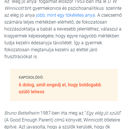
Az “elég jó anya” fogalmát először 1953-ban írta le
D. W.
Winnicott
brit gyermekorvos és pszichoanalitikus: szerinte
az elég jó anya
jobb, mint egy tökéletes anya
. A csecsemő
számára teljes mértékben elérhető, de fokozatosan
hozzászoktatja a babát a kevesebb jelenléthez, válaszul a
kisgyermek képességére, hogy egyre nagyobb mértékben
tudja kezelni édesanyja távollétét. Így a gyermek
fokozatosan megtanulja kezelni az élettel járó
frusztrációkat is.
KAPCSOLÓDÓ:
6 dolog, amit engedj el, hogy boldogabb
szülő lehess
Bruno Bettelheim
1987-ben írta meg az “
Egy elég jó szülő
”
(A Good Enough Parent) című könyvét, Winnicott ötleteire
építve. Azt javasolta, hogy a szülők kerüljék, hogy ők