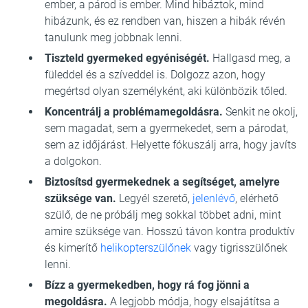
ember, a párod is ember. Mind hibáztok, mind
hibázunk, és ez rendben van, hiszen a hibák révén
tanulunk meg jobbnak lenni.
Tiszteld gyermeked egyéniségét.
Hallgasd meg, a
füleddel és a szíveddel is. Dolgozz azon, hogy
megértsd olyan személyként, aki különbözik tőled.
Koncentrálj a problémamegoldásra.
Senkit ne okolj,
sem magadat, sem a gyermekedet, sem a párodat,
sem az időjárást. Helyette fókuszálj arra, hogy javíts
a dolgokon.
Biztosítsd gyermekednek a segítséget, amelyre
szüksége van.
Legyél szerető,
jelenlévő
, elérhető
szülő, de ne próbálj meg sokkal többet adni, mint
amire szüksége van. Hosszú távon kontra produktív
és kimerítő
helikopterszülőnek
vagy tigrisszülőnek
lenni.
Bízz a gyermekedben, hogy rá fog jönni a
megoldásra.
A legjobb módja, hogy elsajátítsa a