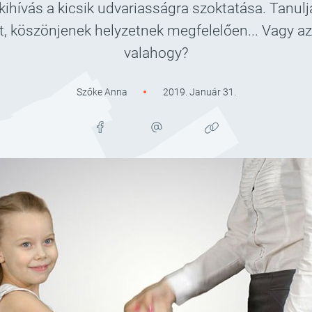
hívás a kicsik udvariasságra szoktatása. Tanul
, köszönjenek helyzetnek megfelelően... Vagy az
valahogy?
Szőke Anna
2019. Január 31.