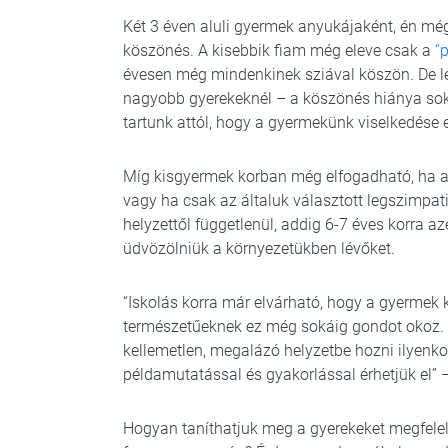
Két 3 éven aluli gyermek anyukájaként, én m
köszönés. A kisebbik fiam még eleve csak a
“p
évesen még mindenkinek sziával köszön. De l
nagyobb gyerekeknél – a köszönés hiánya sok 
tartunk attól, hogy a gyermekünk viselkedése es
Míg kisgyermek korban még elfogadható, ha 
vagy ha csak az általuk választott legszimpat
helyzettől függetlenül, addig 6-7 éves korra az
üdvözölniük a környezetükben lévőket.
“Iskolás korra már elvárható, hogy a gyermek
természetűeknek ez még sokáig gondot okoz.
kellemetlen, megalázó helyzetbe hozni ilyenko
példamutatással és gyakorlással érhetjük el”
Hogyan taníthatjuk meg a gyerekeket megfelel