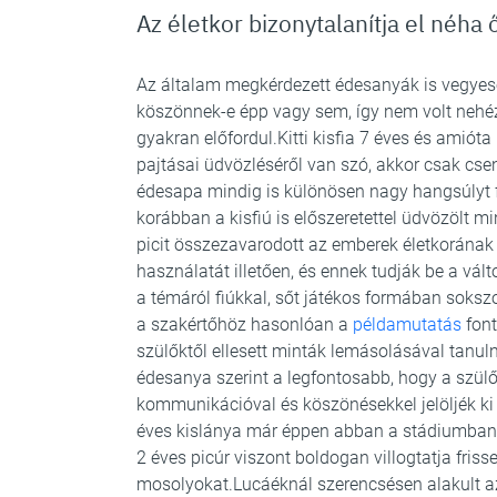
Az életkor bizonytalanítja el néha 
Az általam megkérdezett édesanyák is vegyes
köszönnek-e épp vagy sem, így nem volt nehéz
gyakran előfordul.Kitti kisfia 7 éves és amiót
pajtásai üdvözléséről van szó, akkor csak cs
édesapa mindig is különösen nagy hangsúlyt f
korábban a kisfiú is előszeretettel üdvözölt m
picit összezavarodott az emberek életkorának
használatát illetően, és ennek tudják be a vált
a témáról fiúkkal, sőt játékos formában sokszo
a szakértőhöz hasonlóan a
példamutatás
font
szülőktől ellesett minták lemásolásával tanu
édesanya szerint a legfontosabb, hogy a szülő
kommunikációval és köszönésekkel jelöljék ki a
éves kislánya már éppen abban a stádiumban v
2 éves picúr viszont boldogan villogtatja friss
mosolyokat.Lucáéknál szerencsésen alakult az 