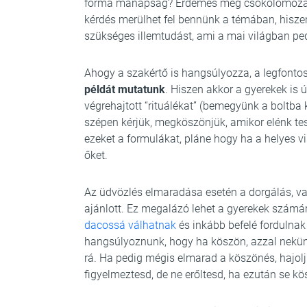
forma manapság? Érdemes még csókolomozást t
kérdés merülhet fel bennünk a témában, hisze
szükséges illemtudást, ami a mai világban ped
Ahogy a szakértő is hangsúlyozza, a legfont
példát mutatunk
. Hiszen akkor a gyerekek is 
végrehajtott “rituálékat” (bemegyünk a boltba
szépen kérjük, megköszönjük, amikor elénk tes
ezeket a formulákat, pláne hogy ha a helyes 
őket.
Az üdvözlés elmaradása esetén a dorgálás, v
ajánlott. Ez megalázó lehet a gyerekek számára
dacossá válhatnak
és inkább befelé fordulna
hangsúlyoznunk, hogy ha köszön, azzal nekü
rá. Ha pedig mégis elmarad a köszönés, hajolj
figyelmeztesd, de ne erőltesd, ha ezután se kö