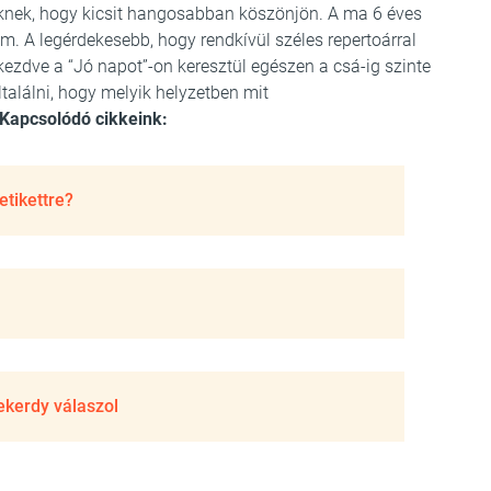
eknek, hogy kicsit hangosabban köszönjön. A ma 6 éves
m. A legérdekesebb, hogy rendkívül széles repertoárral
kezdve a “Jó napot”-on keresztül egészen a csá-ig szinte
találni, hogy melyik helyzetben mit
Kapcsolódó cikkeink:
etikettre?
kerdy válaszol