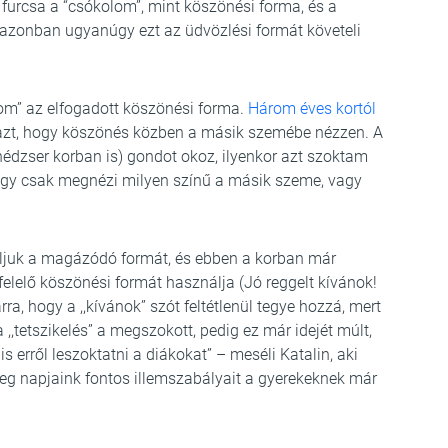
furcsa a “csókolom”, mint köszönési forma, és a
t azonban ugyanúgy ezt az üdvözlési formát követeli
om” az elfogadott köszönési forma.
Három éves kortól
 azt, hogy köszönés közben a másik szemébe nézzen. A
édzser korban is) gondot okoz, ilyenkor azt szoktam
hogy csak megnézi milyen színű a másik szeme, vagy
oljuk a magázódó formát, és ebben a korban már
lelő köszönési formát használja (Jó reggelt kívánok!
rra, hogy a ,,kívánok” szót feltétlenül tegye hozzá, mert
,,tetszikelés” a megszokott, pedig ez már idejét múlt,
 erről leszoktatni a diákokat” – meséli Katalin, aki
meg napjaink fontos illemszabályait a gyerekeknek már