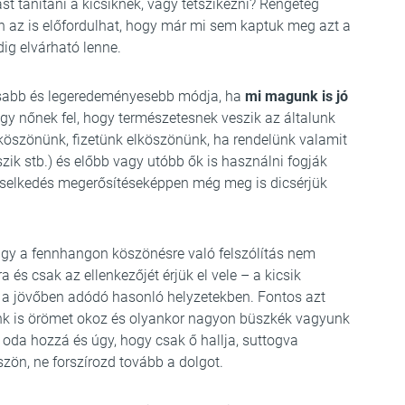
anítani a kicsiknek, vagy tetszikezni? Rengeteg
n az is előfordulhat, hogy már mi sem kaptuk meg azt a
ig elvárható lenne.
osabb és legeredeményesebb módja, ha
mi magunk is jó
úgy nőnek fel, hogy természetesnek veszik az általunk
 köszönünk, fizetünk elköszönünk, ha rendelünk valamit
zik stb.) és előbb vagy utóbb ők is használni fogják
viselkedés megerősítéseképpen még meg is dicsérjük
agy a fennhangon köszönésre való felszólítás nem
 és csak az ellenkezőjét érjük el vele – a kicsik
k a jövőben adódó hasonló helyzetekben. Fontos azt
nk is örömet okoz és olyankor nagyon büszkék vagyunk
 oda hozzá és úgy, hogy csak ő hallja, suttogva
szön, ne forszírozd tovább a dolgot.