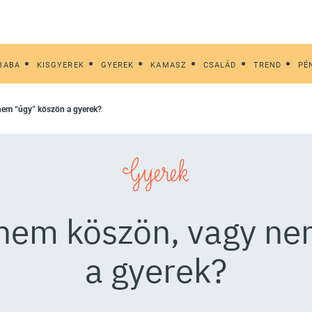
BABA
KISGYEREK
GYEREK
KAMASZ
CSALÁD
TREND
PÉ
 nem “úgy” köszön a gyerek?
Gyerek
 nem köszön, vagy n
a gyerek?