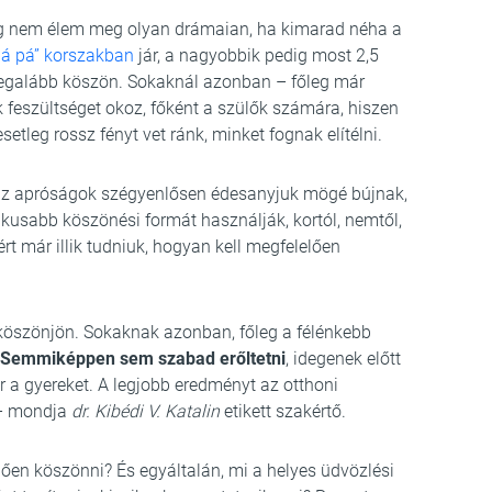
ég nem élem meg olyan drámaian, ha kimarad néha a
á pá” korszakban
jár, a nagyobbik pedig most 2,5
egalább köszön. Sokaknál azonban – főleg már
feszültséget okoz, főként a szülők számára, hiszen
etleg rossz fényt vet ránk, minket fognak elítélni.
az apróságok szégyenlősen édesanyjuk mögé bújnak,
ikusabb köszönési formát használják, kortól, nemtől,
ért már illik tudniuk, hogyan kell megfelelően
 köszönjön. Sokaknak azonban, főleg a félénkebb
Semmiképpen sem szabad erőltetni
, idegenek előtt
r a gyereket. A legjobb eredményt az otthoni
 – mondja
dr. Kibédi V. Katalin
etikett szakértő.
ően köszönni? És egyáltalán, mi a helyes üdvözlési