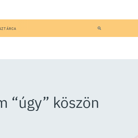
NZTÁRCA
em “úgy” köszön