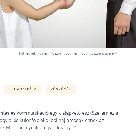
Mit tegyek, ha nem köszön, vagy nem "úgy" köszön a gyerek?
ILLEMSZABÁLY
KÖSZÖNÉS
emtés és kommunikáció egyik alapvető eszköze, ám ez a
agyja, és különféle okokból hajlamosak ennek az
e. Mit tehet ilyenkor egy édesanya?