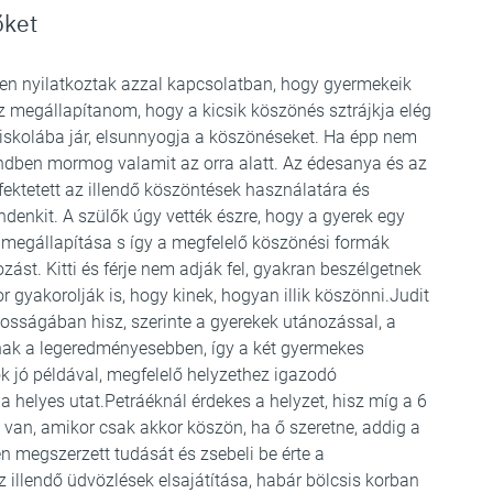
őket
en nyilatkoztak azzal kapcsolatban, hogy gyermekeik
 megállapítanom, hogy a kicsik köszönés sztrájkja elég
a iskolába jár, elsunnyogja a köszönéseket. Ha épp nem
endben mormog valamit az orra alatt. Az édesanya és az
ektetett az illendő köszöntések használatára és
indenkit. A szülők úgy vették észre, hogy a gyerek egy
 megállapítása s így a megfelelő köszönési formák
ozást. Kitti és férje nem adják fel, gyakran beszélgetnek
r gyakorolják is, hogy kinek, hogyan illik köszönni.Judit
osságában hisz, szerinte a gyerekek utánozással, a
lnak a legeredményesebben, így a két gyermekes
k jó példával, megfelelő helyzethez igazodó
 helyes utat.Petráéknál érdekes a helyzet, hisz míg a 6
an, amikor csak akkor köszön, ha ő szeretne, addig a
en megszerzett tudását és zsebeli be érte a
illendő üdvözlések elsajátítása, habár bölcsis korban