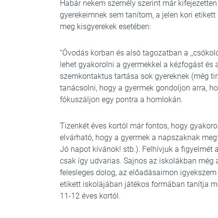
Habár nekem személy szerint már kifejezetten 
gyerekeimnek sem tanítom, a jelen kori etiket
meg kisgyerekek esetében:
“Óvodás korban és alsó tagozatban a ,,csókol
lehet gyakorolni a gyermekkel a kézfogást és
szemkontaktus tartása sok gyereknek (még tin
tanácsolni, hogy a gyermek gondoljon arra, 
fókuszáljon egy pontra a homlokán.
Tizenkét éves kortól már fontos, hogy gyakor
elvárható, hogy a gyermek a napszaknak megfe
Jó napot kívánok! stb.). Felhívjuk a figyelmét a
csak így udvarias. Sajnos az iskolákban még a 
felesleges dolog, az előadásaimon igyekszem is
etikett iskolájában játékos formában tanítja 
11-12 éves kortól.