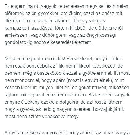
Ez engem, ha ott vagyok, rettenetesen megvisel, és hirtelen
előtörnek az én gyerekkori emlékeim, ezzel az egész mit
illik és mit nem problémakörrel… Én egy viharos
kamaszkori lázadással törtem ki ebből, de előtte, erre jól
emlékszem, vagy dühöngtem, vagy az öngyilkossági
gondolatokig sodró elkeseredést éreztem.
Majd én megmutatom nekik! Persze lehet, hogy mindez
nem csak pont ebből az illik, nem illikből következett, de
bennem mégis összekötődik ezzel a gyötrelemmel. Itt most
nem mondom el, hogy apám (most is együtt élnek), mint
később kiderült, milyen “illetlen” dolgokat művelt, miközben
rajtam mindig az illemet kérte számon. Biztos ezért vagyok
ennyire érzékeny ezekre a dolgokra, de azt rossz látnom,
hogy a gyerek, aki eddig nagyon szeretett hozzájuk járni,
most néha szinte vonakodva megy.
Annyira érzékeny vagyok erre, hogy amikor az utcán vagy a