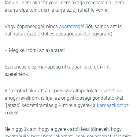
tanulni, nem akar figyelni; nem akarja megcsinálni; nem
akarja elpakolni, nem akarja az új ruhát felvenni…
Vagy éppenséggel: nincs
akaratereje
! Sőt, sajnos azt is
hallhatjuk (szülőktől és pedagógusoktól egyaránt):
– Meg kell törni az akaratát!
Szerencsére ez manapság ritkábban sikerül, mint
szeretnénk.
A “megtört akarat” a depresszív állapotok felé vezet, és
ahogy levélírónk is írja, az öngyilkossági gondolatokkal
“játszó” képzetáramlásig – mire a gyerek a
kamaszkorhoz
közelít.
Ne higgyük azt, hogy a gyerek attól lesz jólnevelt, hogy
megtanulja, hogy nem “akarhat”, csak sóvároghat valamire,