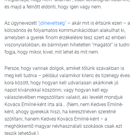
és majd a felnőtt eldönti, hogy igen vagy nem.
Az úgynevezett
“jólneveltség”
– akár mit is értsünk ezen – a
kölcsönös és folyamatos kommunikációban alakulhat ki,
amelyben a gyerek finom érzékelésre tesz szert az emberi
viszonylatokban, és bármilyen hihetetlen “magától” is tudni
fogja, hogy mikor, kivel, mit lehet és mit nem.
Persze, hogy vannak dolgok, amiket tőlünk szavakban is
meg kell tudnia – például valamikor kilenc és tizenegy éves
kora között, hogy hogyan kell udvariasan akárkinek jó
napot kívánokkal köszönni, vagy hogyan kell egy
válaszlevélben megszólítani valakit, aki levelét mondjuk
Kovács Emilné-ként írta alá… (Nem, nem Kedves Emilné-
ként, ahogy gyerekük hiszi, ha keresztnéven szeretné
szólítani, hanem Kedves Kovács Emilné-ként – a
meghökkentő magyar névhasználati szokások csak ezt
teszik lehetővé.)