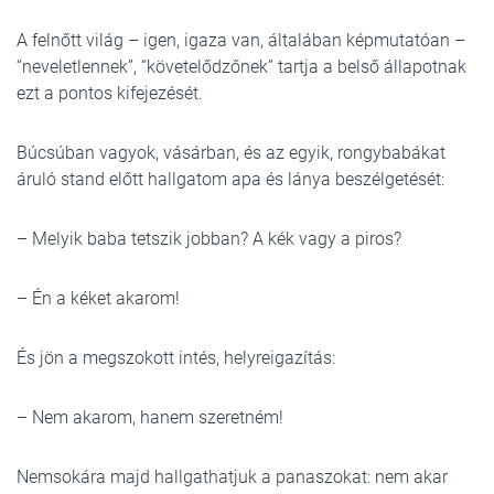
A felnőtt világ – igen, igaza van, általában képmutatóan –
“neveletlennek”, “követelődzőnek” tartja a belső állapotnak
ezt a pontos kifejezését.
Búcsúban vagyok, vásárban, és az egyik, rongybabákat
áruló stand előtt hallgatom apa és lánya beszélgetését:
– Melyik baba tetszik jobban? A kék vagy a piros?
– Én a kéket akarom!
És jön a megszokott intés, helyreigazítás:
– Nem akarom, hanem szeretném!
Nemsokára majd hallgathatjuk a panaszokat: nem akar