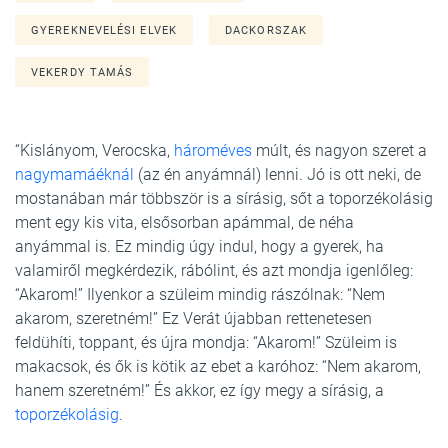
GYEREKNEVELÉSI ELVEK
DACKORSZAK
VEKERDY TAMÁS
“Kislányom, Verocska,
hároméves
múlt, és nagyon szeret a
nagymamáéknál
(az én anyámnál) lenni. Jó is ott neki, de
mostanában már többször is a sírásig, sőt a toporzékolásig
ment egy kis vita, elsősorban apámmal, de néha
anyámmal is. Ez mindig úgy indul, hogy a gyerek, ha
valamiről megkérdezik, rábólint, és azt mondja igenlőleg:
“Akarom!” Ilyenkor a szüleim mindig rászólnak: “Nem
akarom, szeretném!” Ez Verát újabban rettenetesen
feldühíti, toppant, és újra mondja: “Akarom!” Szüleim is
makacsok, és ők is kötik az ebet a karóhoz: “Nem akarom,
hanem szeretném!” És akkor, ez így megy a sírásig, a
toporzékolásig
.