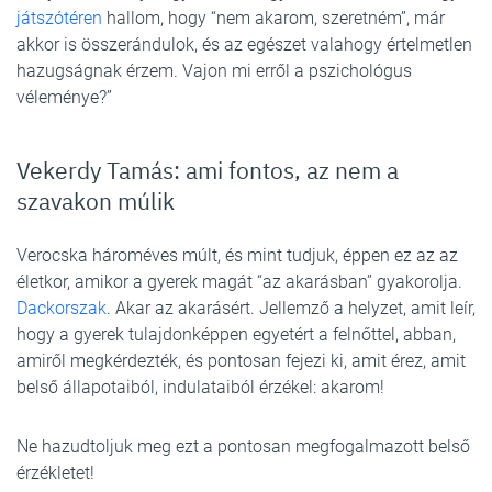
játszótéren
hallom, hogy “nem akarom, szeretném”, már
akkor is összerándulok, és az egészet valahogy értelmetlen
hazugságnak érzem. Vajon mi erről a pszichológus
véleménye?”
Vekerdy Tamás: ami fontos, az nem a
szavakon múlik
Verocska hároméves múlt, és mint tudjuk, éppen ez az az
életkor, amikor a gyerek magát “az akarásban” gyakorolja.
Dackorszak
. Akar az akarásért. Jellemző a helyzet, amit leír,
hogy a gyerek tulajdonképpen egyetért a felnőttel, abban,
amiről megkérdezték, és pontosan fejezi ki, amit érez, amit
belső állapotaiból, indulataiból érzékel: akarom!
Ne hazudtoljuk meg ezt a pontosan megfogalmazott belső
érzékletet!