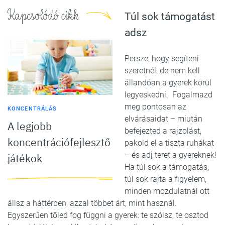
Kapcsolódó cikk
Túl sok támogatást
adsz
Persze, hogy segíteni
szeretnél, de nem kell
állandóan a gyerek körül
legyeskedni. Fogalmazd
meg pontosan az
KONCENTRÁLÁS
elvárásaidat – miután
A legjobb
befejezted a rajzolást,
koncentrációfejlesztő
pakold el a tiszta ruhákat
– és adj teret a gyereknek!
játékok
Ha túl sok a támogatás,
túl sok rajta a figyelem,
minden mozdulatnál ott
állsz a háttérben, azzal többet árt, mint használ.
Egyszerűen tőled fog függni a gyerek: te szólsz, te osztod