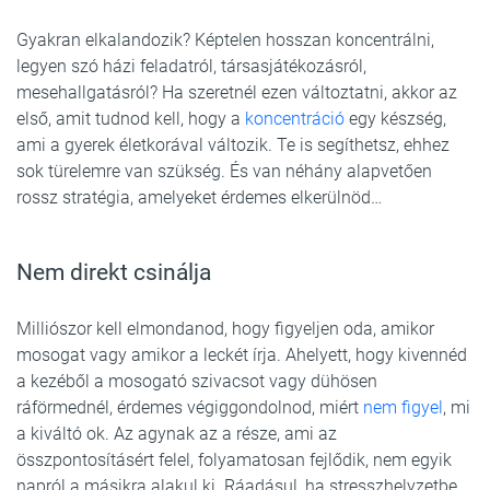
Gyakran elkalandozik? Képtelen hosszan koncentrálni,
legyen szó házi feladatról, társasjátékozásról,
mesehallgatásról? Ha szeretnél ezen változtatni, akkor az
első, amit tudnod kell, hogy a
koncentráció
egy készség,
ami a gyerek életkorával változik. Te is segíthetsz, ehhez
sok türelemre van szükség. És van néhány alapvetően
rossz stratégia, amelyeket érdemes elkerülnöd…
Nem direkt csinálja
Milliószor kell elmondanod, hogy figyeljen oda, amikor
mosogat vagy amikor a leckét írja. Ahelyett, hogy kivennéd
a kezéből a mosogató szivacsot vagy dühösen
ráförmednél, érdemes végiggondolnod, miért
nem figyel
, mi
a kiváltó ok. Az agynak az a része, ami az
összpontosításért felel, folyamatosan fejlődik, nem egyik
napról a másikra alakul ki. Ráadásul, ha stresszhelyzetbe