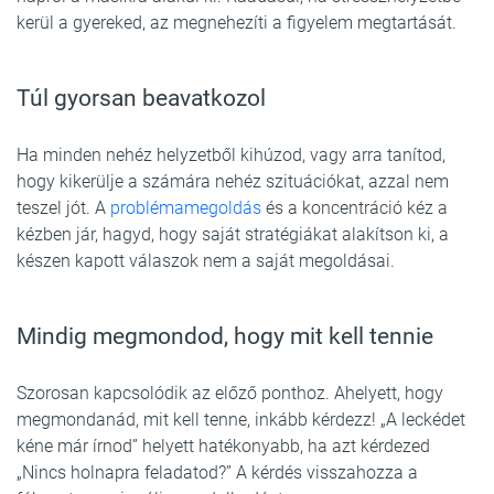
kerül a gyereked, az megnehezíti a figyelem megtartását.
Túl gyorsan beavatkozol
Ha minden nehéz helyzetből kihúzod, vagy arra tanítod,
hogy kikerülje a számára nehéz szituációkat, azzal nem
teszel jót. A
problémamegoldás
és a koncentráció kéz a
kézben jár, hagyd, hogy saját stratégiákat alakítson ki, a
készen kapott válaszok nem a saját megoldásai.
Mindig megmondod, hogy mit kell tennie
Szorosan kapcsolódik az előző ponthoz. Ahelyett, hogy
megmondanád, mit kell tenne, inkább kérdezz! „A leckédet
kéne már írnod” helyett hatékonyabb, ha azt kérdezed
„Nincs holnapra feladatod?” A kérdés visszahozza a