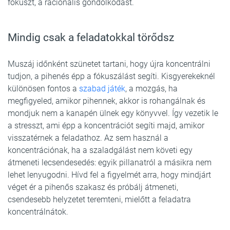
fókuszt, a racionális gondolkodást.
Mindig csak a feladatokkal törődsz
Muszáj időnként szünetet tartani, hogy újra koncentrálni
tudjon, a pihenés épp a fókuszálást segíti. Kisgyerekeknél
különösen fontos a
szabad játék
, a mozgás, ha
megfigyeled, amikor pihennek, akkor is rohangálnak és
mondjuk nem a kanapén ülnek egy könyvvel. Így vezetik le
a stresszt, ami épp a koncentrációt segíti majd, amikor
visszatérnek a feladathoz. Az sem használ a
koncentrációnak, ha a szaladgálást nem követi egy
átmeneti lecsendesedés: egyik pillanatról a másikra nem
lehet lenyugodni. Hívd fel a figyelmét arra, hogy mindjárt
véget ér a pihenős szakasz és próbálj átmeneti,
csendesebb helyzetet teremteni, mielőtt a feladatra
koncentrálnátok.