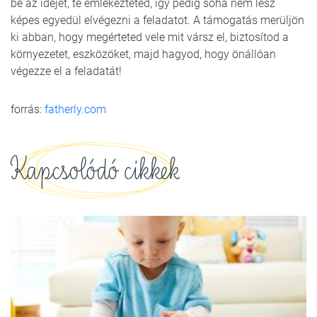
be az idejét, te emlékezteted, így pedig soha nem lesz
képes egyedül elvégezni a feladatot. A támogatás merüljön
ki abban, hogy megérteted vele mit vársz el, biztosítod a
környezetet, eszközöket, majd hagyod, hogy önállóan
végezze el a feladatát!
forrás:
fatherly.com
Kapcsolódó cikkek