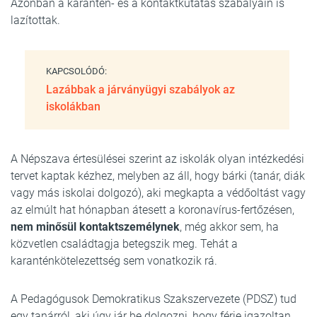
Azonban a karantén- és a kontaktkutatás szabályain is
lazítottak.
KAPCSOLÓDÓ:
Lazábbak a járványügyi szabályok az
iskolákban
A Népszava értesülései szerint az iskolák olyan intézkedési
tervet kaptak kézhez, melyben az áll, hogy bárki (tanár, diák
vagy más iskolai dolgozó), aki megkapta a védőoltást vagy
az elmúlt hat hónapban átesett a koronavírus-fertőzésen,
nem minősül kontaktszemélynek
, még akkor sem, ha
közvetlen családtagja betegszik meg. Tehát a
karanténkötelezettség sem vonatkozik rá.
A Pedagógusok Demokratikus Szakszervezete (PDSZ) tud
egy tanárról, aki úgy jár be dolgozni, hogy férje igazoltan