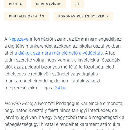
ISKOLA
KORONAVÍRUS
6+
DIGITÁLIS OKTATÁS
KORONAVÍRUS ÉS GYEREKEK
A
Népszava
információi szerint az Emmi nem engedélyezi
a digitális munkarendet azokban az iskolai osztályokban,
ahol
a diákok számára már elérhető a védőoltás
. A lap
tudni szerette volna, hogy vannak-e kivételek a főszabály
alól, azaz például bizonyos mértékű fertőzöttség felett
lehetséges-e rendkívüli szünetet vagy digitális
munkarendet elrendelni, de nem kaptak választ
megkereséseikre – írja a
24.hu
.
Horváth Péter
, a Nemzeti Pedagógus Kar elnöke elmondta,
hogy hatodik osztály felett nincs tanügyi intézkedés, de
járványügyi van: ha egy (vagy több) tanuló megbetegszik a
népegészségügyi hivatal elrendelhet karantént számukra.