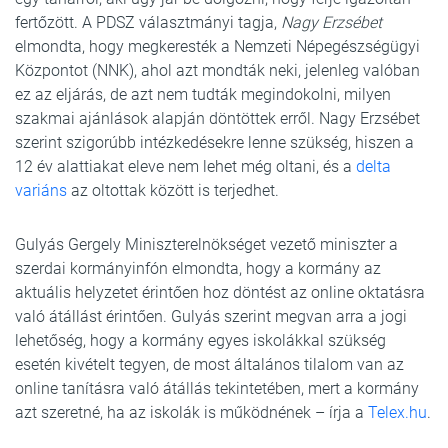
fertőzött. A PDSZ választmányi tagja,
Nagy Erzsébet
elmondta, hogy megkeresték a Nemzeti Népegészségügyi
Központot (NNK), ahol azt mondták neki, jelenleg valóban
ez az eljárás, de azt nem tudták megindokolni, milyen
szakmai ajánlások alapján döntöttek erről. Nagy Erzsébet
szerint szigorúbb intézkedésekre lenne szükség, hiszen a
12 év alattiakat eleve nem lehet még oltani, és a
delta
variáns
az oltottak között is terjedhet.
Gulyás Gergely Miniszterelnökséget vezető miniszter a
szerdai kormányinfón elmondta, hogy a kormány az
aktuális helyzetet érintően hoz döntést az online oktatásra
való átállást érintően. Gulyás szerint megvan arra a jogi
lehetőség, hogy a kormány egyes iskolákkal szükség
esetén kivételt tegyen, de most általános tilalom van az
online tanításra való átállás tekintetében, mert a kormány
azt szeretné, ha az iskolák is működnének – írja a
Telex.hu
.