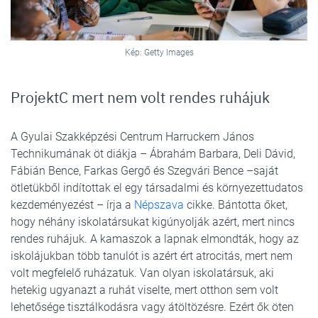
Kép: Getty Images
ProjektC mert nem volt rendes ruhájuk
A Gyulai Szakképzési Centrum Harruckern János
Technikumának öt diákja – Ábrahám Barbara, Deli Dávid,
Fábián Bence, Farkas Gergő és Szegvári Bence –saját
ötletükből indítottak el egy társadalmi és környezettudatos
kezdeményezést – írja a
Népszava
cikke. Bántotta őket,
hogy néhány iskolatársukat kigúnyolják azért, mert nincs
rendes ruhájuk. A kamaszok a lapnak elmondták, hogy az
iskolájukban több tanulót is azért ért atrocitás, mert nem
volt megfelelő ruházatuk. Van olyan iskolatársuk, aki
hetekig ugyanazt a ruhát viselte, mert otthon sem volt
lehetősége tisztálkodásra vagy átöltözésre. Ezért ők öten