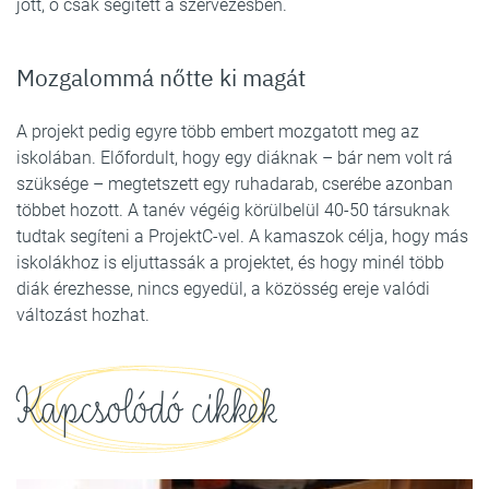
jött, ő csak segített a szervezésben.
Mozgalommá nőtte ki magát
A projekt pedig egyre több embert mozgatott meg az
iskolában. Előfordult, hogy egy diáknak – bár nem volt rá
szüksége – megtetszett egy ruhadarab, cserébe azonban
többet hozott. A tanév végéig körülbelül 40-50 társuknak
tudtak segíteni a ProjektC-vel. A kamaszok célja, hogy más
iskolákhoz is eljuttassák a projektet, és hogy minél több
diák érezhesse, nincs egyedül, a közösség ereje valódi
változást hozhat.
Kapcsolódó cikkek