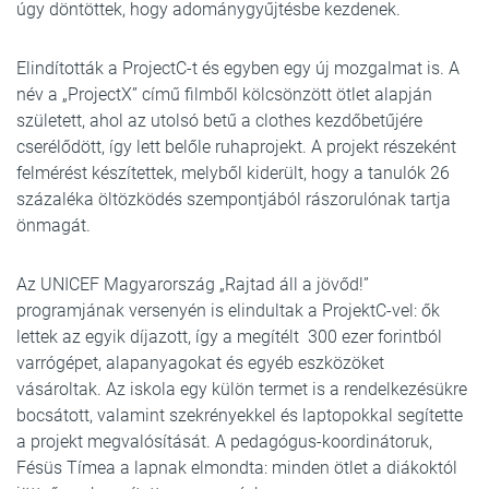
úgy döntöttek, hogy adománygyűjtésbe kezdenek.
Elindították a ProjectC-t és egyben egy új mozgalmat is. A
név a „ProjectX” című filmből kölcsönzött ötlet alapján
született, ahol az utolsó betű a clothes kezdőbetűjére
cserélődött, így lett belőle ruhaprojekt. A projekt részeként
felmérést készítettek, melyből kiderült, hogy a tanulók 26
százaléka öltözködés szempontjából rászorulónak tartja
önmagát.
Az UNICEF Magyarország „Rajtad áll a jövőd!”
programjának versenyén is elindultak a ProjektC-vel: ők
lettek az egyik díjazott, így a megítélt 300 ezer forintból
varrógépet, alapanyagokat és egyéb eszközöket
vásároltak. Az iskola egy külön termet is a rendelkezésükre
bocsátott, valamint szekrényekkel és laptopokkal segítette
a projekt megvalósítását. A pedagógus-koordinátoruk,
Fésüs Tímea a lapnak elmondta: minden ötlet a diákoktól