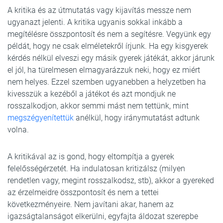
A kritika és az útmutatás vagy kijavítás messze nem
ugyanazt jelenti. A kritika ugyanis sokkal inkább a
megítélésre összpontosít és nem a segítésre. Vegyünk egy
példát, hogy ne csak elméletekről írjunk. Ha egy kisgyerek
kérdés nélkül elveszi egy másik gyerek játékát, akkor járunk
el jól, ha türelmesen elmagyarázzuk neki, hogy ez miért
nem helyes. Ezzel szemben ugyanebben a helyzetben ha
kivesszük a kezéből a játékot és azt mondjuk ne
rosszalkodjon, akkor semmi mást nem tettünk, mint
megszégyenítettük
anélkül, hogy iránymutatást adtunk
volna.
A kritikával az is gond, hogy eltompítja a gyerek
felelősségérzetét. Ha indulatosan kritizálsz (milyen
rendetlen vagy, megint rosszalkodsz, stb), akkor a gyereked
az érzelmeidre összpontosít és nem a tettei
következményeire. Nem javítani akar, hanem az
igazságtalanságot elkerülni, egyfajta áldozat szerepbe