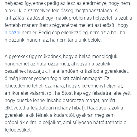
helyezed így, ennek pedig az lesz az eredménye, hogy nem
alakul ki a személyes felelősség megtapasztalása. A
kritizálás ráadásul egy másik problémás helyzetet is szül: a
fentebb már említett szégyenérzet mellett azt erősíti, hogy
hibázni
nem ér. Pedig épp ellenkezőleg, nem az a baj, ha
hibázunk, hanem az, ha nem tanulunk belőle.
A gyerekek úgy működnek, hogy a belső monológjuk
hangnemét az határozza meg, ahogyan a szüleik
beszélnek hozzájuk. Ha állandóan kritizálod a gyerekedet,
ő még keményebben fogja kritizálni önmagát. Ez
lehetetlenné teheti számára, hogy sikerélményt éljen át,
amikor elér valamit (pl. ha ötöst kap egy feladatra, ahelyett,
hogy büszke lenne, inkább ostorozza magát, amiért
elkövetett a feladatban néhány hibát). Ráadásul azok a
gyerekek, akik félnek a kudarctól, gyakran meg sem
próbálják elérni a céljaikat, ami súlyosan hátráltathatja a
fejlődésüket.