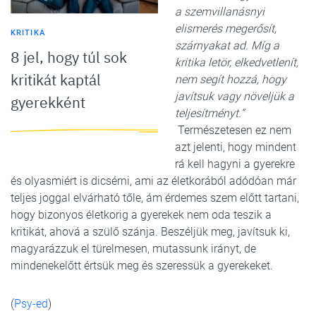
a szemvillanásnyi
elismerés megerősít,
KRITIKA
szárnyakat ad. Míg a
8 jel, hogy túl sok
kritika letör, elkedvetlenít,
kritikát kaptál
nem segít hozzá, hogy
javítsuk vagy növeljük a
gyerekként
teljesítményt.”
Természetesen ez nem
azt jelenti, hogy mindent
rá kell hagyni a gyerekre
és olyasmiért is dicsérni, ami az életkorából adódóan már
teljes joggal elvárható tőle, ám érdemes szem előtt tartani,
hogy bizonyos életkorig a gyerekek nem oda teszik a
kritikát, ahová a szülő szánja. Beszéljük meg, javítsuk ki,
magyarázzuk el türelmesen, mutassunk irányt, de
mindenekelőtt értsük meg és szeressük a gyerekeket.
(
Psy-ed
)