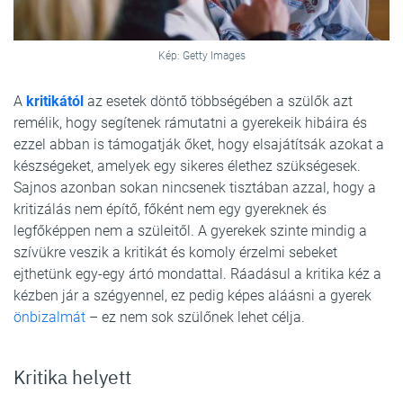
Kép: Getty Images
A
kritikától
az esetek döntő többségében a szülők azt
remélik, hogy segítenek rámutatni a gyerekeik hibáira és
ezzel abban is támogatják őket, hogy elsajátítsák azokat a
készségeket, amelyek egy sikeres élethez szükségesek.
Sajnos azonban sokan nincsenek tisztában azzal, hogy a
kritizálás nem építő, főként nem egy gyereknek és
legfőképpen nem a szüleitől. A gyerekek szinte mindig a
szívükre veszik a kritikát és komoly érzelmi sebeket
ejthetünk egy-egy ártó mondattal. Ráadásul a kritika kéz a
kézben jár a szégyennel, ez pedig képes aláásni a gyerek
önbizalmát
– ez nem sok szülőnek lehet célja.
Kritika helyett