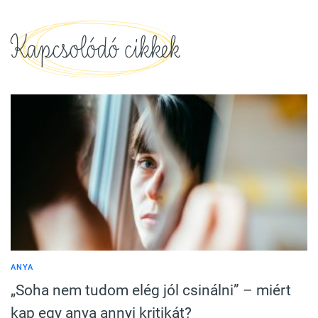
Kapcsolódó cikkek
ANYA
„Soha nem tudom elég jól csinálni” – miért
kap egy anya annyi kritikát?