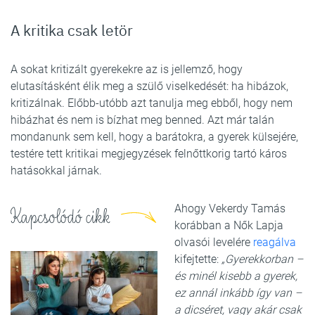
A kritika csak letör
A sokat kritizált gyerekekre az is jellemző, hogy
elutasításként élik meg a szülő viselkedését: ha hibázok,
kritizálnak. Előbb-utóbb azt tanulja meg ebből, hogy nem
hibázhat és nem is bízhat meg benned. Azt már talán
mondanunk sem kell, hogy a barátokra, a gyerek külsejére,
testére tett kritikai megjegyzések felnőttkorig tartó káros
hatásokkal járnak.
Ahogy Vekerdy Tamás
Kapcsolódó cikk
korábban a Nők Lapja
olvasói levelére
reagálva
kifejtette:
„Gyerekkorban –
és minél kisebb a gyerek,
ez annál inkább így van –
a dicséret, vagy akár csak