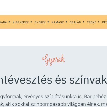
BABA
KISGYEREK
GYEREK
KAMASZ
CSALÁD
TREND
PÉ
Gyerek
ntévesztés és színva
yformák, érvényes színlátásunkra is. Bár nehéz
nak, akik sokkal színpompásabb világban élnek, m