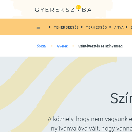
TEHERBEESÉS
TERHESSÉG
ANYA
Főoldal
Gyerek
Színtévesztés és színvakság
Szí
A közhely, hogy nem vagyunk eg
nyilvánvalóvá vált, hogy van