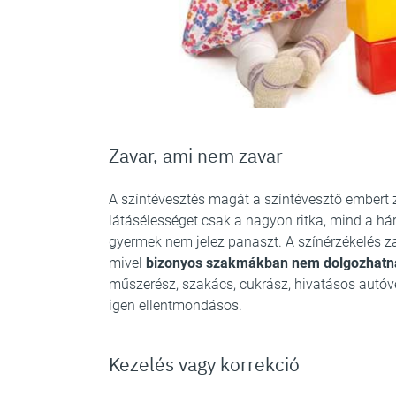
Zavar, ami nem zavar
A színtévesztés magát a színtévesztő embert 
látásélességet csak a nagyon ritka, mind a há
gyermek nem jelez panaszt. A színérzékelés z
mivel
bizonyos szakmákban nem dolgozhatna
műszerész, szakács, cukrász, hivatásos autóv
igen ellentmondásos.
Kezelés vagy korrekció