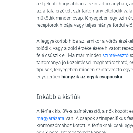
azt jelenti, hogy abban a színtartományban, a
az általa érzékelt színtartomány eltolódik val
működik minden csap, lényegében egy szín érzé
receptorok hibája vagy teljes hiánya fordul elő
A leggyakoribb hiba az, amikor a vörös érzéke
tolódik, vagy a zöld érzékelésére hivatott rec
felé csúszik el. Ma már minden
színtévesztő
sz
tartománya jó közelítéssel meghatározható, 
típusok, lényegében minden színtévesztő egyed
egyszerűen
hiányzik az egyik csapocska
.
Inkább a kisfiúk
A férfiak kb. 8%-a színtévesztő, a nők között
magyarázata
van. A csapok színspecifikus fe
kromoszómához kötött. A férfiaknak csak egye
egy X nemi kromoszómát kapnak.