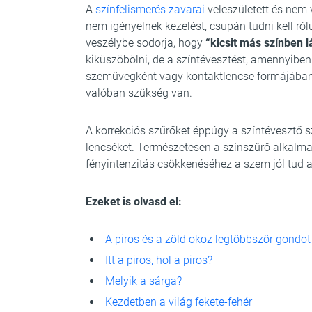
A
színfelismerés zavarai
veleszületett és nem
nem igényelnek kezelést, csupán tudni kell r
veszélybe sodorja, hogy
“kicsit más színben lá
kiküszöbölni, de a színtévesztést, amennyiben
szemüvegként vagy kontaktlencse formájában vi
valóban szükség van.
A korrekciós szűrőket éppúgy a színtévesztő s
lencséket. Természetesen a színszűrő alkalma
fényintenzitás csökkenéséhez a szem jól tud 
Ezeket is olvasd el:
A piros és a zöld okoz legtöbbször gondot
Itt a piros, hol a piros?
Melyik a sárga?
Kezdetben a világ fekete-fehér