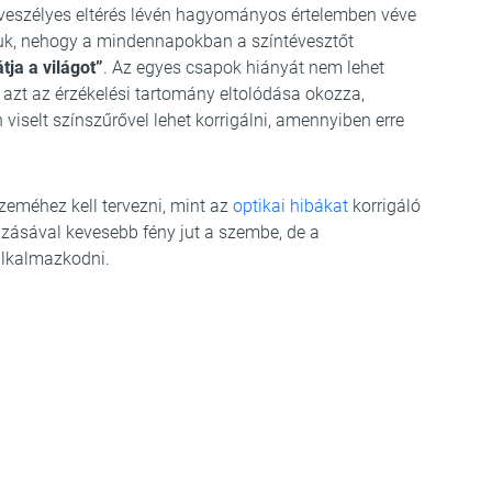
 veszélyes eltérés lévén hagyományos értelemben véve
óluk, nehogy a mindennapokban a színtévesztőt
tja a világot”
. Az egyes csapok hiányát nem lehet
 azt az érzékelési tartomány eltolódása okozza,
selt színszűrővel lehet korrigálni, amennyiben erre
zeméhez kell tervezni, mint az
optikai hibákat
korrigáló
zásával kevesebb fény jut a szembe, de a
alkalmazkodni.