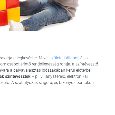
zavarja a legkevésbé. Mivel
született állapot
, és a
rom csapot érintő rendellenesség rontja, a színtévesztő
avara a pályaválasztás időszakában kerül előtérbe,
k színtévesztők
– pl. villanyszerelő, elektronikai
ezető. A szabályozás szigorú, és bizonyos pontokon