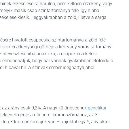
minek érzékelése rá hárulna, nem kellően érzékeny, vagy
amelyik másik csap színtartománya felé, így hiába
kelése kiesik. Leggyakrabban a zöld, illetve a sárga
.
lésére hivatott csapocska színtartománya a zöld felé
eptorok érzékenységi görbéje a kék vagy vörös tartomány
íntévesztési hibájának oka, a csapok érzékelési
és elmondhatjuk, hogy bár vannak gyakrabban előforduló
i hibával bír. A színvak ember ideghártyájából
 ez az arány csak 0,2%. A nagy különbségnek
genetikai
stékjének génje a női nemi kromoszómához, az X
tlen X kromoszómájuk van – apjuktól egy Y, anyjuktól