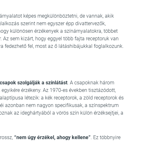
rnyalatot képes megkülönböztetni, de vannak, akik
lalkozás szerint nem egyszer épp divattervezők,
, hogy különösen érzékenyek a színárnyalatokra, többet
 Az sem kizárt, hogy eggyel több fajta receptoruk van
 fedezhető fel, most az ő látáshibájukkal foglalkozunk.
csapok szolgálják a színlátást
. A csapoknak három
egyikére érzékeny. Az 1970-es években tisztázódott,
ptípusa létezik: a kék receptorok, a zöld receptorok és
örbéi azonban nem nagyon specifikusak, a színspektrum
znak az ideghártyából a vörös szín külön érzéksejtjei, a
 rossz,
“nem úgy érzékel, ahogy kellene”
. Ez többnyire