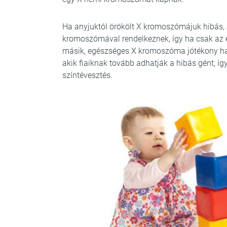
Ha anyjuktól örökölt X kromoszómájuk hibás,
kromoszómával rendelkeznek, így ha csak az e
másik, egészséges X kromoszóma jótékony hatá
akik fiaiknak tovább adhatják a hibás gént, í
színtévesztés.