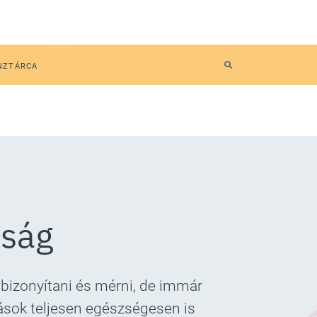
NZTÁRCA
kság
 bizonyítani és mérni, de immár
ások teljesen egészségesen is