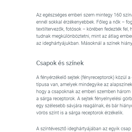
Az egészséges emberi szem mintegy 160 színá
ennél sokkal érzékenyebbek. Főleg a nők – fog
textiltervezők, fotósok – körében fedezték fel
tudnak megkülönböztetni, mint az átlag ember.
az ideghártyájukban. Másoknál a színek hiánya
Csapok és színek
A fényérzékelő sejtek (fényreceptorok) közül a
típusa van, amelyek mindegyike az alapszínek 
hogy a csapoknak az emberi szemben három ala
a sárga receptorok. A sejtek fényelnyelési g
egy szélesebb sávjára reagálnak, és bár hiányo
vörös színt is a sárga receptorok érzékelik.
A színtévesztő ideghártyájában az egyik csap