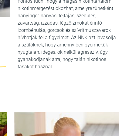
Fontos tudni, hogy a magas nikotintartalom
nikotinmérgezést okozhat, amelyre tünetként
hányinger, hányás, fejfájás, szédülés,
zavartság, izzadás, légzőizmokat érintő
izombénulás, görcsök és szívritmuszavarok
hívhatják fel a figyelmet. Az NNK azt javasolja
a szülőknek, hogy amennyiben gyermekük
nyugtalan, ideges, ok nélkül agresszív, úgy
gyanakodjanak arra, hogy talán nikotinos
tasakot használ.