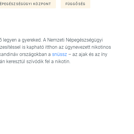
NÉPEGÉSZSÉGÜGYI KÖZPONT
FÜGGŐSÉG
ő legyen a gyereked. A Nemzeti Népegészségügyi
zesítéssel is kapható itthon az úgynevezett nikotinos
 skandináv országokban a
snüssz
– az ajak és az íny
n keresztül szívódik fel a nikotin.