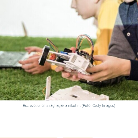
Észrevétlenül is rághatják a nikotint (Fotó: Getty Images)