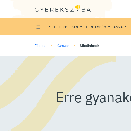
TEHERBEESÉS
TERHESSÉG
ANYA
Főoldal
Kamasz
Nikotintasak
Erre gyanako