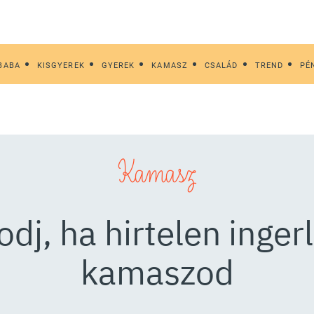
BABA
KISGYEREK
GYEREK
KAMASZ
CSALÁD
TREND
PÉ
Kamasz
dj, ha hirtelen inger
kamaszod