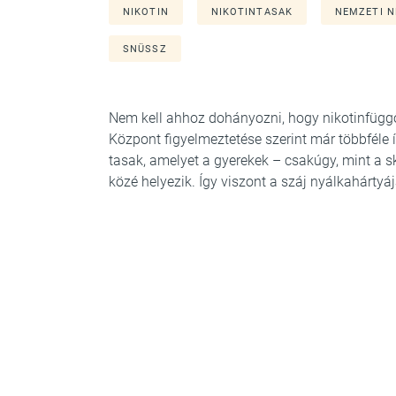
NIKOTIN
NIKOTINTASAK
NEMZETI 
SNÜSSZ
Nem kell ahhoz dohányozni, hogy nikotinfügg
Központ figyelmeztetése szerint már többféle í
tasak, amelyet a gyerekek – csakúgy, mint a
közé helyezik. Így viszont a száj nyálkahártyájá