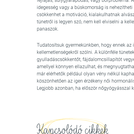
fejfájás, súlygyarapodás, vagy bőrprobléma. A
idegesség vagy a búskomorság is nehezítheti 
csökkenhet a motiváció, kialakulhatnak alvás
tünetről is legyen szó, nem kell elviselni a ke
panaszok.
Tudatosítsuk gyermekünkben, hogy ennek az id
kellemetlenségekről szólni. A különféle tünet
gyulladáscsökkentőt, fájdalomcsillapítót vegye
amellyel könnyen ellazulhat, és megnyugtatha
már elérhetők például olyan vény nélkül kap
köszönhetően az igen érzékeny női hormonális
Legjobb azonban, ha először nőgyógyásszal ko
Kapcsolódó cikkek