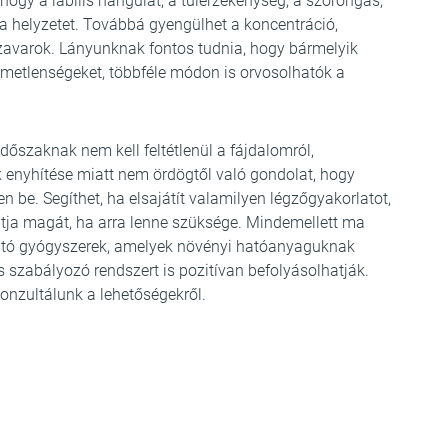
hogy a labilis hangulat, a túlérzékenység, a szorongás,
a helyzetet. Továbbá gyengülhet a koncentráció,
zavarok. Lányunknak fontos tudnia, hogy bármelyik
llemetlenségeket, többféle módon is orvosolhatók a
őszaknak nem kell feltétlenül a fájdalomról,
ek enyhítése miatt nem ördögtől való gondolat, hogy
n be. Segíthet, ha elsajátít valamilyen légzőgyakorlatot,
tja magát, ha arra lenne szüksége. Mindemellett ma
ható gyógyszerek, amelyek növényi hatóanyaguknak
 szabályozó rendszert is pozitívan befolyásolhatják.
nzultálunk a lehetőségekről.