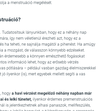
solja a menstruáció megélését.
struáció?
k. Tudatosítsuk lányunkban, hogy ez a néhány nap
ára, így nem véletlenül érezheti azt, hogy ez a
, és ha teheti, ne sajnálja magától a pihenést. Ha amúgy
nia a mozgást, de válasszon könnyebb edzéseket.
orán érdemesebb a könnyen emészthető fogásokat
ontos információ lehet, hogy az erősebb vérzés
vas pótlására – például vasban gazdag élelmiszerekkel
 jó ilyenkor (is), mert egyebek mellett segíti a vas
s, hogy
a havi vérzést megelőző néhány napban már
i és lelki tünetet,
ilyenkor érdemes premenstruációs
l is jelentkezhetnek alhasi panaszok, mellfeszülés,