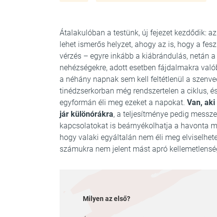
Átalakulóban a testünk, új fejezet kezdődik: a
lehet ismerős helyzet, ahogy az is, hogy a fesz
vérzés – egyre inkább a kiábrándulás, netán a 
nehézségekre, adott esetben fájdalmakra valób
a néhány napnak sem kell feltétlenül a szenve
tinédzserkorban még rendszertelen a ciklus, 
egyformán éli meg ezeket a napokat.
Van, aki
jár különórákra
, a teljesítménye pedig messze
kapcsolatokat is beárnyékolhatja a havonta me
hogy valaki egyáltalán nem éli meg elviselhet
számukra nem jelent mást apró kellemetlensé
Milyen az első?