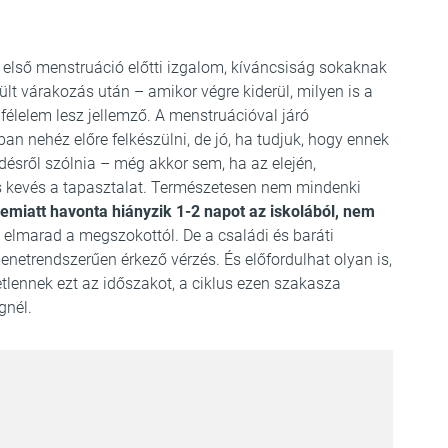
z első menstruáció előtti izgalom, kíváncsiság sokaknak
ült várakozás után – amikor végre kiderül, milyen is a
félelem lesz jellemző. A menstruációval járó
an nehéz előre felkészülni, de jó, ha tudjuk, hogy ennek
désről szólnia – még akkor sem, ha az elején,
és kevés a tapasztalat. Természetesen nem mindenki
 emiatt havonta hiányzik 1-2 napot az iskolából, nem
 elmarad a megszokottól. De a családi és baráti
netrendszerűen érkező vérzés. És előfordulhat olyan is,
etlennek ezt az időszakot, a ciklus ezen szakasza
gnél.