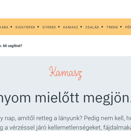
BABA
KISGYEREK
GYEREK
KAMASZ
CSALÁD
TREND
PÉ
n. Mi segíthet?
Kamasz
ányom mielőtt megjön.
 nap, amitől retteg a lányunk? Pedig nem kell, h
eg a vérzéssel járó kellemetlenségeket, fájdalma