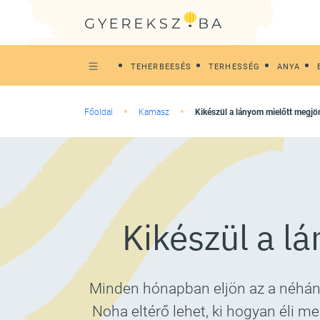
TEHERBEESÉS
TERHESSÉG
ANYA
Főoldal
Kamasz
Kikészül a lányom mielőtt megjö
Kikészül a l
Minden hónapban eljön az a néhány
Noha eltérő lehet, ki hogyan éli m