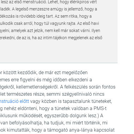
 lesz az első menstruáció. Lehet, hogy élénkpiros vért
áladék. A legelső menzeszre amúgy is jellemző, hogy a
ékozás is rövidebb ideig tart. Az sem ritka, hogy a
kodik csak arról, hogy túl vagyunk rajta. Az első havi
elni, amelyek azt jelzik, nem kell már sokat várni. Ilyen
erekedni, de az is, ha az intim tájékon megjelenek az első
or között kezdődik, de már ezt megelőzően
emes erre figyelni és még időben elkezdeni a
égekről, kellemetlenségekről. A felkészülés során fontos
élet természetes része, semmi szégyellnivaló nincs
truáció előtt
vagy közben is tapasztalunk tüneteket,
ég nehéz eldönteni, hogy a tünetek valóban a PMS-t
ciklusunk működését, egyszerűbb dolgunk lesz.) A
an befolyásolhatja, ha tudjuk, mi miért történik, mi
tások kimutatták, hogy a támogató anya-lánya kapcsolat