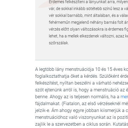
Érdemes felkészíteni a lányunkat arra, milyen
vár, de sokkal inkább sötétebb színű lesz a v
vér sokkal barnább, mint általában, és a válad
fehérneműn megjelenő néhány barnás folt árul
vérzés előtt olyan változásokra is érdemes figy
lehet, ha a mellek elkezdenek változni, azaz k
szőrszálak.
A legtöbb lány menstruációja 10 és 15 éves k
foglalkoztathatja őket a kérdés. Szülőként érd
felkészítést, nyíltan beszélni a várható nehézs
szót ejtenünk arról is, hogy a menstruáció az 
benne. Ahogy az is teljesen normális, ha a
mens
fájdalmakat. (Fiatalon, az első vérzéseknél m
jelzik-e. Ám ahogy egyre jobban kiismerjük a 
menstruációhoz való viszonyunkat az is pozitív
zajlik le a szervezetben a ciklus során. Kuta