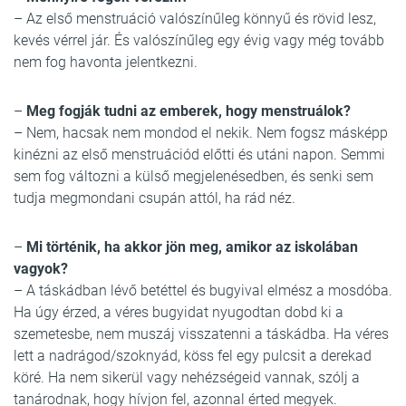
– Az első menstruáció valószínűleg könnyű és rövid lesz,
kevés vérrel jár. És valószínűleg egy évig vagy még tovább
nem fog havonta jelentkezni.
–
Meg fogják tudni az emberek, hogy menstruálok?
– Nem, hacsak nem mondod el nekik. Nem fogsz másképp
kinézni az első menstruációd előtti és utáni napon. Semmi
sem fog változni a külső megjelenésedben, és senki sem
tudja megmondani csupán attól, ha rád néz.
–
Mi történik, ha akkor jön meg, amikor az iskolában
vagyok?
– A táskádban lévő betéttel és bugyival elmész a mosdóba.
Ha úgy érzed, a véres bugyidat nyugodtan dobd ki a
szemetesbe, nem muszáj visszatenni a táskádba. Ha véres
lett a nadrágod/szoknyád, köss fel egy pulcsit a derekad
köré. Ha nem sikerül vagy nehézségeid vannak, szólj a
tanárodnak, hogy hívjon fel, azonnal érted megyek.