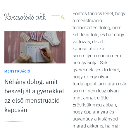
Fontos tanács lehet, hogy
Kapcsolódó cikk
a menstruáció
természetes dolog, nem
kell félni tőle, és bár nagy
változás, de a ti
kapcsolatotokat
semmilyen módon nem
befolyásolja. Sok
gyereknek ijesztő lehet,
MENSTRUÁCIÓ
hogy ez egy olyan
Néhány dolog, amit
fordulópont, ami után már
beszélj át a gyerekkel
semmi nem lesz olyan,
mint annak előtte.
az első menstruáció
Erősítsük meg abban,
kapcsán
hogy épp annyira és
ugyanúgy a kislányod
marad akkor is, ha már