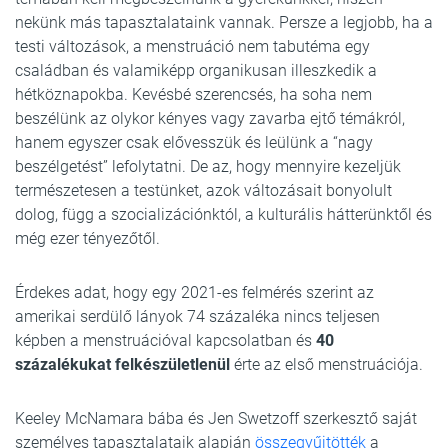
nekünk más tapasztalataink vannak. Persze a legjobb, ha a
testi változások, a menstruáció nem tabutéma egy
családban és valamiképp organikusan illeszkedik a
hétköznapokba. Kevésbé szerencsés, ha soha nem
beszélünk az olykor kényes vagy zavarba ejtő témákról,
hanem egyszer csak elővesszük és leülünk a “nagy
beszélgetést” lefolytatni. De az, hogy mennyire kezeljük
természetesen a testünket, azok változásait bonyolult
dolog, függ a szocializációnktól, a kulturális hátterünktől és
még ezer tényezőtől.
Érdekes adat, hogy egy 2021-es felmérés szerint az
amerikai serdülő lányok 74 százaléka nincs teljesen
képben a menstruációval kapcsolatban és
40
százalékukat felkészületlenül
érte az első menstruációja.
Keeley McNamara bába és Jen Swetzoff szerkesztő saját
személyes tapasztalataik alapján
összegyűjtötték
a