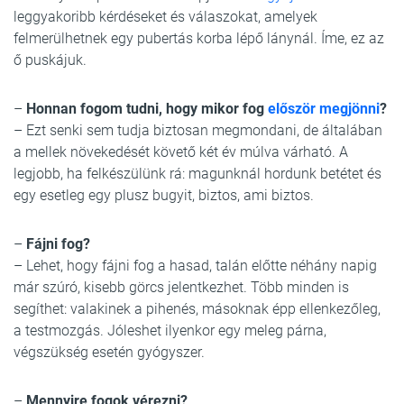
leggyakoribb kérdéseket és válaszokat, amelyek
felmerülhetnek egy pubertás korba lépő lánynál. Íme, ez az
ő puskájuk.
–
Honnan fogom tudni, hogy mikor fog
először megjönni
?
– Ezt senki sem tudja biztosan megmondani, de általában
a mellek növekedését követő két év múlva várható. A
legjobb, ha felkészülünk rá: magunknál hordunk betétet és
egy esetleg egy plusz bugyit, biztos, ami biztos.
–
Fájni fog?
– Lehet, hogy fájni fog a hasad, talán előtte néhány napig
már szúró, kisebb görcs jelentkezhet. Több minden is
segíthet: valakinek a pihenés, másoknak épp ellenkezőleg,
a testmozgás. Jóleshet ilyenkor egy meleg párna,
végszükség esetén gyógyszer.
–
Mennyire fogok vérezni?