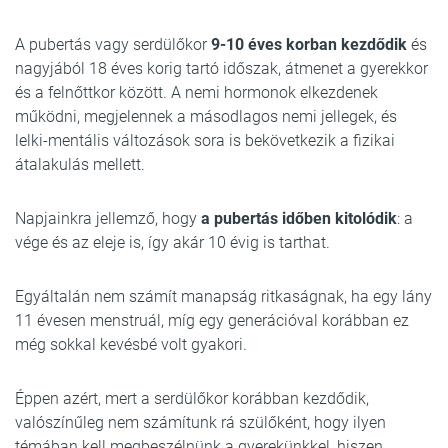
A pubertás vagy serdülőkor
9-10 éves korban kezdődik
és
nagyjából 18 éves korig tartó időszak, átmenet a gyerekkor
és a felnőttkor között. A nemi hormonok elkezdenek
működni, megjelennek a másodlagos nemi jellegek, és
lelki-mentális változások sora is bekövetkezik a fizikai
átalakulás mellett.
Napjainkra jellemző, hogy
a pubertás időben kitolódik
: a
vége és az eleje is, így akár 10 évig is tarthat.
Egyáltalán nem számít manapság ritkaságnak, ha egy lány
11 évesen menstruál, míg egy generációval korábban ez
még sokkal kevésbé volt gyakori.
Éppen azért, mert a serdülőkor korábban kezdődik,
valószínűleg nem számítunk rá szülőként, hogy ilyen
témában kell megbeszélnünk a gyerekünkkel, hiszen