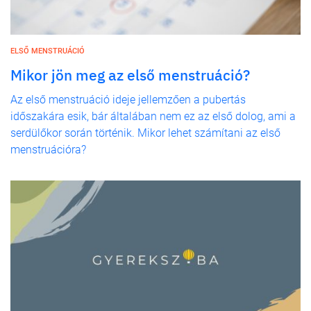
ELSŐ MENSTRUÁCIÓ
Mikor jön meg az első menstruáció?
Az első menstruáció ideje jellemzően a pubertás
időszakára esik, bár általában nem ez az első dolog, ami a
serdülőkor során történik. Mikor lehet számítani az első
menstruációra?