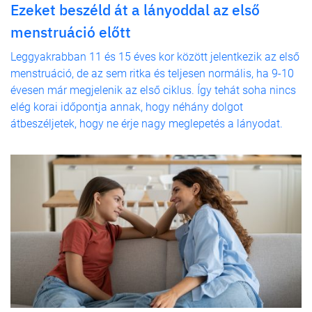
Ezeket beszéld át a lányoddal az első
menstruáció előtt
Leggyakrabban 11 és 15 éves kor között jelentkezik az első
menstruáció, de az sem ritka és teljesen normális, ha 9-10
évesen már megjelenik az első ciklus. Így tehát soha nincs
elég korai időpontja annak, hogy néhány dolgot
átbeszéljetek, hogy ne érje nagy meglepetés a lányodat.