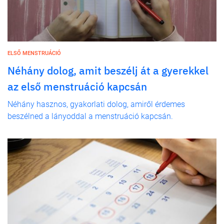
ELSŐ MENSTRUÁCIÓ
Néhány dolog, amit beszélj át a gyerekkel
az első menstruáció kapcsán
Néhány hasznos, gyakorlati dolog, amiről érdemes
beszélned a lányoddal a menstruáció kapcsán.