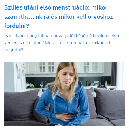
Szülés utáni első menstruáció: mikor
számíthatunk rá és mikor kell orvoshoz
fordulni?
Van olyan, hogy túl hamar vagy túl későn érkezik az első
vérzés szülés után? Mi számít kórosnak és mikor kell
aggódni?