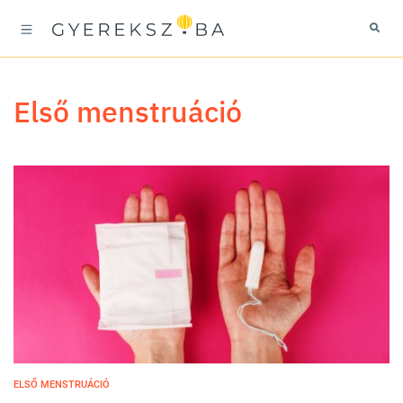
első menstruáció
ELSŐ MENSTRUÁCIÓ