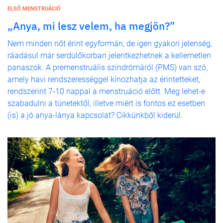
ELSŐ MENSTRUÁCIÓ
„Anya, mi lesz velem, ha megjön?”
Nem minden nőt érint egyformán, de igen gyakori jelenség,
ráadásul már serdülőkorban jelentkezhetnek a kellemetlen
panaszok. A premenstruális szindrómáról (PMS) van szó,
amely havi rendszerességgel kínozhatja az érintetteket,
rendszerint 7-10 nappal a menstruáció előtt. Meg lehet-e
szabadulni a tünetektől, illetve miért is fontos ez esetben
(is) a jó anya-lánya kapcsolat? Cikkünkből kiderül.