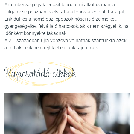
Az emberiség egyik legősibb irodalmi alkotásában, a
Gilgames eposzban is elsiratja a főhős a legjobb barátját,
Enkidut; és a homéroszi eposzok hősei is érzelmeiket,
gyengeségeiket felvállaló harcosok, akik nem szégyellik, ha
időnként könnyekre fakadnak.
A 21. században újra vonzóvá válhatnak számunkra azok
a férfiak, akik nem rejtik el előlünk fájdalmukat
Kapcsolódó cikkek