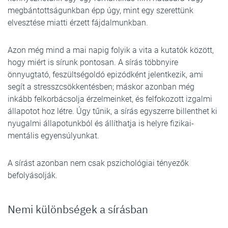
megbántottságunkban épp úgy, mint egy szerettünk
elvesztése miatti érzett fájdalmunkban.
Azon még mind a mai napig folyik a vita a kutatók között,
hogy miért is sírunk pontosan. A sírás többnyire
önnyugtató, feszültségoldó epizódként jelentkezik, ami
segít a stresszcsökkentésben; máskor azonban még
inkább felkorbácsolja érzelmeinket, és felfokozott izgalmi
állapotot hoz létre. Úgy tűnik, a sírás egyszerre billenthet ki
nyugalmi állapotunkból és állíthatja is helyre fizikai-
mentális egyensúlyunkat.
A sírást azonban nem csak pszichológiai tényezők
befolyásolják.
Nemi különbségek a sírásban