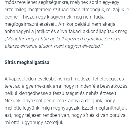
módszere lehet segítségünkre, melynek során egy-egy
érzelmileg megterhelő szituációban elmondjuk, mi zajlik le
benne – hiszen egy kisgyermek még nem tudja
megfogalmazni érzéseit. Amikor például nem akarja
abbahagyni a játékot és sírva fakad, akkor állapítsuk meg:
„Most fáj, hogy abba be kell fejezned a játékot, és nem
akarsz elmenni aludni, mert nagyon élvezted.”
Sírás meghallgatása
A kapcsolódó nevelésből ismert módszer lehetőséget és
teret ad a gyermeknek arra, hogy mindenféle beavatkozás
nélkül kiengedhesse a feszültséget és nehéz érzéseit.
Nekünk, anyaként pedig csak annyi a dolgunk, hogy
mellette legyünk, míg megnyugszik. Ezzel megtaníthatjuk
azt, hogy teljesen rendben van, hogy sír és ki van borulva,
mi ettől ugyanúgy szeretjük.