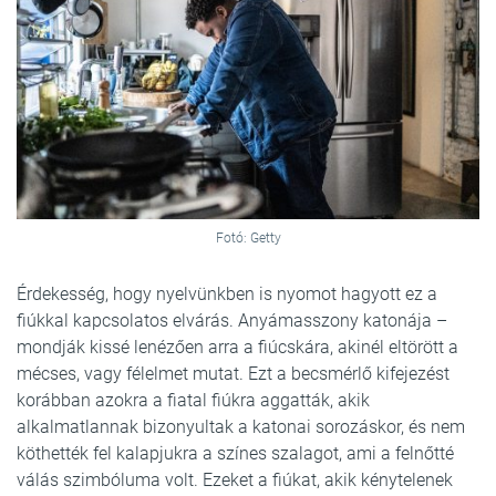
Fotó: Getty
Érdekesség, hogy nyelvünkben is nyomot hagyott ez a
fiúkkal kapcsolatos elvárás. Anyámasszony katonája –
mondják kissé lenézően arra a fiúcskára, akinél eltörött a
mécses, vagy félelmet mutat. Ezt a becsmérlő kifejezést
korábban azokra a fiatal fiúkra aggatták, akik
alkalmatlannak bizonyultak a katonai sorozáskor, és nem
köthették fel kalapjukra a színes szalagot, ami a felnőtté
válás szimbóluma volt. Ezeket a fiúkat, akik kénytelenek