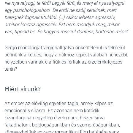
Ne nyavalyogj, te férfi! Legyél férfi, és menj el nyavalyogni
egy pszichológushoz! De erről ne szólj senkinek, mert
betegnek fognak titulálni. (…) Akkor lehetsz agresszív,
amikor lehetsz agresszív. Ezt nem mondjuk meg, mikor
van, tippeld be. És hogyha rosszul döntesz, börtönbe mész”
Gergő monológját végighallgatva önkéntelenül is felmerül
bennünk a kérdés, hogy a nőkhöz képest valóban nehezebb
helyzetben vannak-e a fiúk és férfiak az érzelemkifejezés
terén?
Miért sírunk?
Az ember az élővilág egyetlen tagja, amely képes az
emocionális sírásra. Ez azonban nem kötődik
kizárólagosan egyetlen érzelemhez, hiszen sírva
fakadhatunk boldogságunkban és szomorúságunkban,
könnyezhetünk egy-egy romantikus film hatására vagy