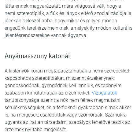
látta ennek magyarázatát, mára világossá vált, hogy a
nemi sztereotípiák, a fiúk és lányok eltérő szocializációja is
jócskán beleszól abba, hogy mikor és milyen módon
engedünk teret érzelmeinknek, amelyek ily módon kulturális
jelentésrendszerekbe vannak ágyazva.
Anyámasszony katonái
A kislányok korán megtapasztalhatják a nemi szerepekkel
kapcsolatos sztereotípiákat, miszerint érzékenynek,
gondoskodónak, gyengédnek kell lenniük, és többnyire
szabadon kimutathatják az érzelmeiket.
Vizsgálatok
tanúbizonysága szerint a nők nem félnek megmutatni
sérülékenységüket, és a férfiaknál gyakrabban sírnak akkor
is, ha mérgesek, csalódottak vagy szomorúak. Számukra
ugyanis az íratlan társadalmi szabályok lehetővé teszik az
érzelmek nyíltabb megélését.