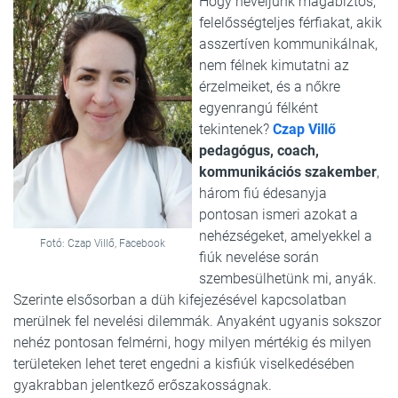
Hogy neveljünk magabiztos,
felelősségteljes férfiakat, akik
asszertíven kommunikálnak,
nem félnek kimutatni az
érzelmeiket, és a nőkre
egyenrangú félként
tekintenek?
Czap Villő
pedagógus, coach,
kommunikációs szakember
,
három fiú édesanyja
pontosan ismeri azokat a
nehézségeket, amelyekkel a
Fotó: Czap Villő, Facebook
fiúk nevelése során
szembesülhetünk mi, anyák.
Szerinte elsősorban a düh kifejezésével kapcsolatban
merülnek fel nevelési dilemmák. Anyaként ugyanis sokszor
nehéz pontosan felmérni, hogy milyen mértékig és milyen
területeken lehet teret engedni a kisfiúk viselkedésében
gyakrabban jelentkező erőszakosságnak.