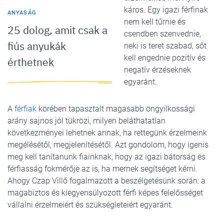
káros. Egy igazi férfinak
ANYASÁG
nem kell tűrnie és
25 dolog, amit csak a
csendben szenvednie,
fiús anyukák
neki is teret szabad, sőt
kell engednie pozitív és
érthetnek
negatív érzéseknek
egyaránt.
A
férfiak
körében tapasztalt magasabb öngyilkossági
arány sajnos jól tükrözi, milyen beláthatatlan
következményei lehetnek annak, ha rettegünk érzelmeink
megélésétől, megjelenítésétől. Azt gondolom, hogy igenis
meg kell tanítanunk fiainknak, hogy az igazi bátorság és
férfiasság fokmérője az is, ha mernek segítséget kérni.
Ahogy Czap Villő fogalmazott a beszélgetésünk során: a
magabiztos és kiegyensúlyozott férfi képes felelősséget
vállalni érzelmeiért és szükségleteiért egyaránt.