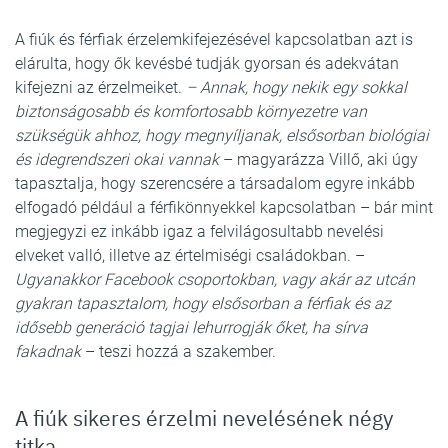
A fiúk és férfiak érzelemkifejezésével kapcsolatban azt is
elárulta, hogy ők kevésbé tudják gyorsan és adekvátan
kifejezni az érzelmeiket.
– Annak, hogy nekik egy sokkal
biztonságosabb és komfortosabb környezetre van
szükségük ahhoz, hogy megnyíljanak, elsősorban biológiai
és idegrendszeri okai vannak
– magyarázza Villő, aki úgy
tapasztalja, hogy szerencsére a társadalom egyre inkább
elfogadó például a férfikönnyekkel kapcsolatban – bár mint
megjegyzi ez inkább igaz a felvilágosultabb nevelési
elveket valló, illetve az értelmiségi családokban. –
Ugyanakkor Facebook csoportokban, vagy akár az utcán
gyakran tapasztalom, hogy elsősorban a férfiak és az
idősebb generáció tagjai lehurrogják őket, ha sírva
fakadnak
– teszi hozzá a szakember.
A fiúk sikeres érzelmi nevelésének négy
titka