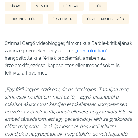
SÍRÁS
NEMEK
FÉRFIAK
FIÚK
FIÚK NEVELÉSE
ÉRZELMEK
ÉRZELEMKIFEJEZÉS
Szirmai Gergő videóblogger, filmkritikus Barbie-kritikájának
zárószegmenseként egy sajátos „
men-ológban
”
hangosította ki a férfiak problémáit, amiben az
érzelemkifejezéssel kapcsolatos ellentmondásokra is
felhívta a figyelmet:
„Egy férfi legyen érzékeny, de ne érzelegjen. Tanuljon meg
sírni, csak ne előttem, mert az fúj… Egyik pillanatról a
másikra akkor most kezdjen el tökéletesen kompetensen
beszélni az érzelmeiről, annak ellenére, hogy amióta létezik
emberi társadalom, ezt egy generációnyi férfi se gyakorolta
előtte még soha. Csak így lesse el, hogy kell lelkizni,
mondjuk a nagyapjától, aki még átölelni se volt hajlandó.