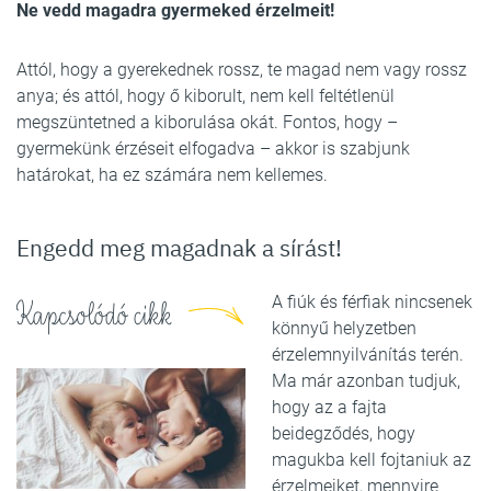
Ne vedd magadra gyermeked érzelmeit!
Attól, hogy a gyerekednek rossz, te magad nem vagy rossz
anya; és attól, hogy ő kiborult, nem kell feltétlenül
megszüntetned a kiborulása okát. Fontos, hogy –
gyermekünk érzéseit elfogadva – akkor is szabjunk
határokat, ha ez számára nem kellemes.
Engedd meg magadnak a sírást!
A fiúk és férfiak nincsenek
Kapcsolódó cikk
könnyű helyzetben
érzelemnyilvánítás terén.
Ma már azonban tudjuk,
hogy az a fajta
beidegződés, hogy
magukba kell fojtaniuk az
érzelmeiket, mennyire