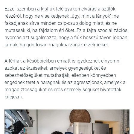
Ezzel szemben a kisfiúk felé gyakori elvárás a szülők
részéről, hogy ne viselkedjenek „úgy, mint a lányok”: ne
fakadjanak sírva minden csip-csup dolog miatt, és ne
mutassák ki, ha fájdalom éri őket. Ez a fajta szocializációs
nyomás azt sugalmazza, hogy a fiúk hosszú távon jobban
járnak, ha gondosan magukba zárják érzelmeiket.
A férfiak a későbbiekben emiatt is igyekeznek elnyomni
azokat az érzéseiket, amelyek gyengeségüket és
sebezhetőségüket mutathatják, ellenben könnyebben
engednek teret a haragnak és az agressziónak, amelyek a
magabiztosságukat és erős személyiségüket hivatottak
kifejezni.