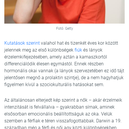
Fotó: Getty
Kutatások szerint
valahol hat és tizenkét éves kor között
jelennek meg az első különbségek
fiúk
és lányok
érzelemkifejezésében, amely aztán a kamaszkortól
differenciálódik élesen egymástól. Ennek részben
hormonális okai vannak (a lányok szervezetében ez idő tájt
jelentősen megnő a prolaktin szintje), de a nem hagyhatjuk
figyelmen kívül a szociokulturális hatásokat sem.
Az általánosan elterjedt kép szerint a nők – akár érzelmeik
intenzitását is felvállalva – gyakrabban sírnak, aminek
elsősorban emocionális beállítottságuk az oka. Velük
szemben a férfiak e téren visszafogottabbak. Darwin a 19.
században még a férfi és női agy közti különbségekben