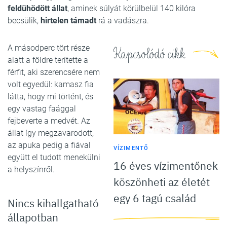
feldühödött állat
, aminek súlyát körülbelül 140 kilóra
becsülik,
hirtelen támadt
rá a vadászra.
A másodperc tört része
Kapcsolódó cikk
alatt a földre terítette a
férfit, aki szerencsére nem
volt egyedül: kamasz fia
látta, hogy mi történt, és
egy vastag faággal
fejbeverte a medvét. Az
állat így megzavarodott,
az apuka pedig a fiával
VÍZIMENTŐ
együtt el tudott menekülni
16 éves vízimentőnek
a helyszínről.
köszönheti az életét
egy 6 tagú család
Nincs kihallgatható
állapotban