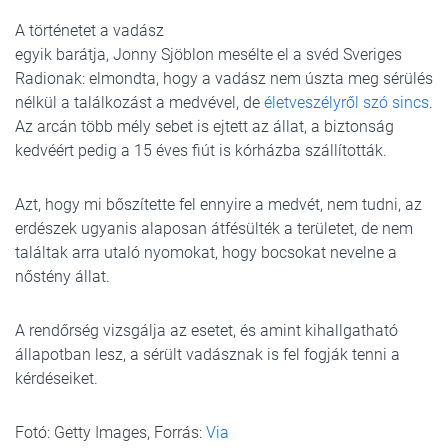
A történetet a vadász
egyik barátja, Jonny Sjöblon mesélte el a svéd Sveriges
Radionak: elmondta, hogy a vadász nem úszta meg sérülés
nélkül a találkozást a medvével, de
életveszélyről szó sincs
.
Az arcán több mély sebet is ejtett az állat, a biztonság
kedvéért pedig a 15 éves fiút is kórházba szállították.
Azt, hogy mi bőszítette fel ennyire a medvét, nem tudni, az
erdészek ugyanis alaposan átfésülték a területet, de nem
találtak arra utaló nyomokat, hogy bocsokat nevelne a
nőstény állat.
A rendőrség vizsgálja az esetet, és amint kihallgatható
állapotban lesz, a sérült vadásznak is fel fogják tenni a
kérdéseiket.
Fotó: Getty Images, Forrás:
Via