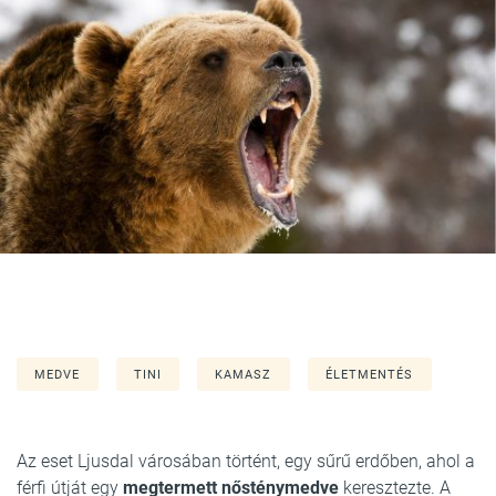
MEDVE
TINI
KAMASZ
ÉLETMENTÉS
Az eset Ljusdal városában történt, egy sűrű erdőben, ahol a
férfi útját egy
megtermett nősténymedve
keresztezte. A