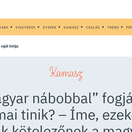
BABA
KISGYEREK
GYEREK
KAMASZ
CSALÁD
TREND
PÉ
saját listája
Kamasz
gyar nábobbal” fogj
mai tinik? – Íme, eze
ák kötelezőnek a mag