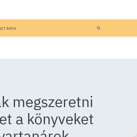
NZTÁRCA
ák megszeretni
ket a könyveket
yartanárok