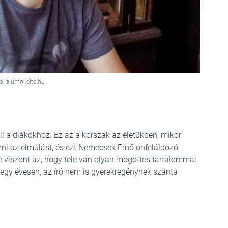
ó: alumni.elte.hu
l a diákokhoz. Ez az a korszak az életükben, mikor
ezni az elmúlást, és ezt Nemecsek Ernő önfeláldozó
je viszont az, hogy tele van olyan mögöttes tartalommal,
negy évesen, az író nem is gyerekregénynek szánta