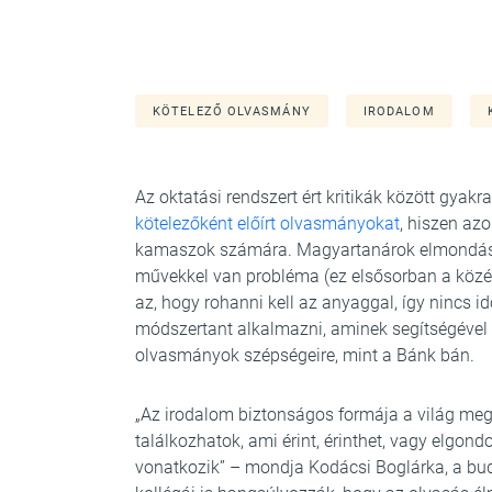
KÖTELEZŐ OLVASMÁNY
IRODALOM
Az oktatási rendszert ért kritikák között gyakr
kötelezőként előírt olvasmányokat
, hiszen az
kamaszok számára. Magyartanárok elmondásábó
művekkel van probléma (ez elsősorban a közé
az, hogy rohanni kell az anyaggal, így nincs 
módszertant alkalmazni, aminek segítségével 
olvasmányok szépségeire, mint a Bánk bán.
„Az irodalom biztonságos formája a világ meg
találkozhatok, ami érint, érinthet, vagy elgon
vonatkozik” – mondja Kodácsi Boglárka, a b