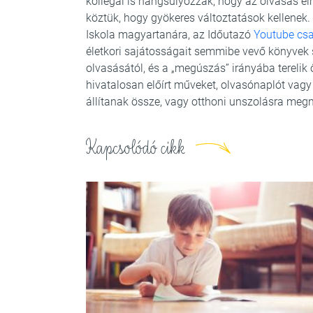
kollégái is hangsúlyozzák, hogy az olvasás é
köztük, hogy gyökeres változtatások kellenek
Iskola magyartanára, az Időutazó
Youtube cs
életkori sajátosságait semmibe vevő könyvek s
olvasásától, és a „megúszás” irányába terelik 
hivatalosan előírt műveket, olvasónaplót vagy
állítanak össze, vagy otthoni unszolásra megn
Kapcsolódó cikk