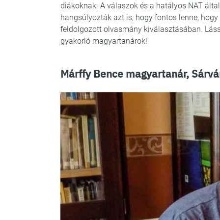
diákoknak. A válaszok és a hatályos NAT által e
hangsúlyozták azt is, hogy fontos lenne, hog
feldolgozott olvasmány kiválasztásában. Láss
gyakorló magyartanárok!
Márffy Bence magyartanár, Sárvá