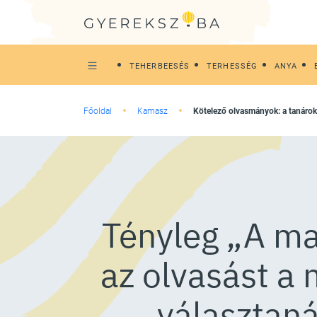
TEHERBEESÉS
TERHESSÉG
ANYA
Főoldal
Kamasz
Kötelező olvasmányok: a tanárok 
Tényleg „A ma
az olvasást a 
választan