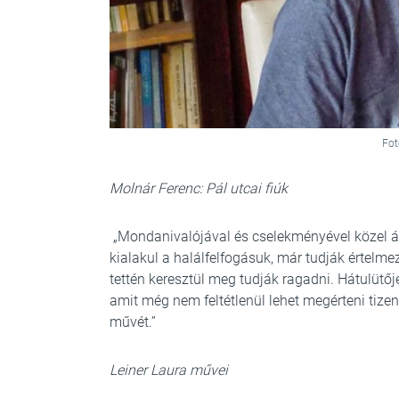
Fot
Molnár Ferenc: Pál utcai fiúk
„Mondanivalójával és cselekményével közel ál
kialakul a halálfelfogásuk, már tudják értelm
tettén keresztül meg tudják ragadni. Hátulütő
amit még nem feltétlenül lehet megérteni tize
művét.”
Leiner Laura művei