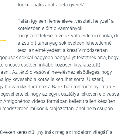
funkcionális analfabéta gyerek”.
Talán így sem lenne eleve „vesztett helyzet” a
kötelezően előírt olvasmányok
megszerettetése, a velük való érdemi munka, de
a zsúfolt tananyag sok esetben lehetetlenné
teszi az elmélyedést, a kreatív módszertan
ógusok sokkal nagyobb hangsúlyt fektetnek arra, hogy
zerencsés esetben inkább közösen kiválasztott)
vasni. Az „értő olvasóvá” neveléshez elsődleges, hogy
 így kevesebb alkotás is kerülhet sorra. Újszerű,
gy bulvárcikket íratnak a Bánk bán története nyomán –
gével érte el, hogy az egyik osztálya lelkesen elolvassa
Antigonéhoz videós formában kellett trailert készíteni
n rendszerben működik olajozottan, ahol nem csupán
műveken keresztül „nyitnák meg az irodalom világát” a