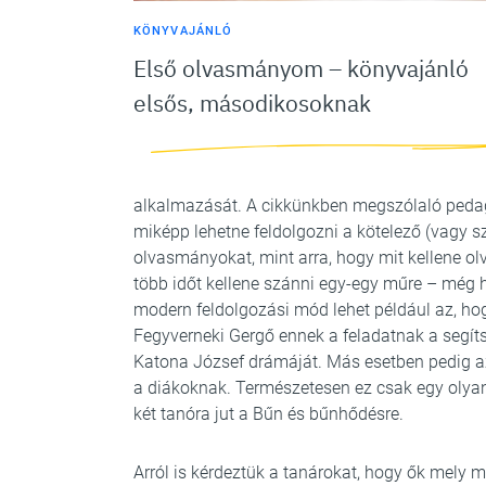
KÖNYVAJÁNLÓ
Első olvasmányom – könyvajánló
elsős, másodikosoknak
alkalmazását. A cikkünkben megszólaló pedag
miképp lehetne feldolgozni a kötelező (vagy s
olvasmányokat, mint arra, hogy mit kellene ol
több időt kellene szánni egy-egy műre – még ha
modern feldolgozási mód lehet például az, ho
Fegyverneki Gergő ennek a feladatnak a segítsé
Katona József drámáját. Más esetben pedig az 
a diákoknak. Természetesen ez csak egy olya
két tanóra jut a Bűn és bűnhődésre.
Arról is kérdeztük a tanárokat, hogy ők mely 