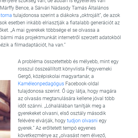
lményére szükség van, de abban is egyetértés van
. Márffy Bence, a Sárvári Nádasdy Tamás Általános
atorna
tulajdonosa szerint a diákokra „oktrojált”, de azok
ok esetben inkább elriasztják a fiatalabb generációt az
őket. „A mai gyerekek többsége el se olvassa a
 bármi más projektmunkát internetről szerzett adatokból
ézik a filmadaptációt, ha van.”
A probléma összetettebb és mélyebb, mint egy
rosszul összeállított könyvlista Fegyverneki
Gergő, középiskolai magyartanár, a
Kaméleonpedagógus
Facebook-oldal
tulajdonosa szerint. Ő úgy látja, hogy magára
az olvasás megtanulására kellene jóval több
időt szánni. „Lóhalálában tanítják meg a
gyerekeket olvasni, első osztály második
felévére elvárják, hogy
tudjon olvasni
egy
gyerek.” Az erőltetett tempó egyenes
következménye az „olvasást nem élvező,