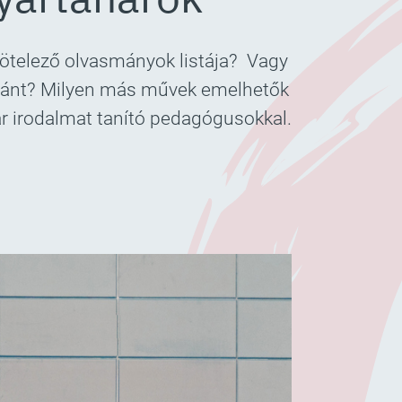
kötelező olvasmányok listája? Vagy
yaránt? Milyen más művek emelhetők
ar irodalmat tanító pedagógusokkal.