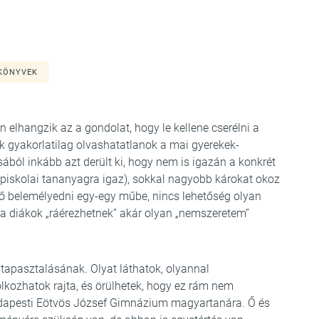
KÖNYVEK
an elhangzik az a gondolat, hogy le kellene cserélni a
ok gyakorlatilag olvashatatlanok a mai gyerekek-
l inkább azt derült ki, hogy nem is igazán a konkrét
piskolai tananyagra igaz), sokkal nagyobb károkat okoz
idő belemélyedni egy-egy műbe, nincs lehetőség olyan
a diákok „ráérezhetnek” akár olyan „nemszeretem”
tapasztalásának. Olyat láthatok, olyannal
dolkozhatok rajta, és örülhetek, hogy ez rám nem
udapesti Eötvös József Gimnázium magyartanára. Ő és