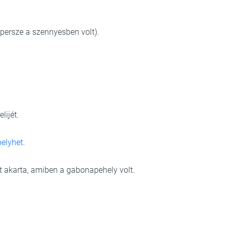
i persze a szennyesben volt).
lijét.
elyhet
.
t akarta, amiben a gabonapehely volt.