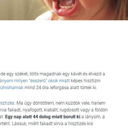
ide egy széket, tölts magadnak egy kávét és élvezd a
lányom milyen “ésszerű” okok miatt
képes hisztizni
dührohamok
mind 24 óra leforgása alatt törtek ki.
isztizés
. Ma úgy döntöttem, nem küzdök vele, hanem
va fakadt, nyafogott, kiabált, rugdosott vagy a földön
at.
Egy nap alatt 44 dolog miatt borult ki
a lányom, a
rtént. Lássuk, miért fakadt sírva a hisztizés kis