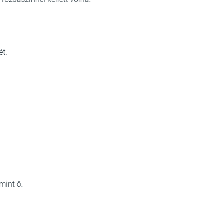
ét.
mint ő.