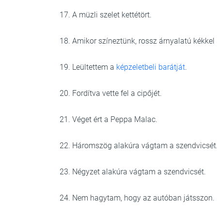
17. A müzli szelet kettétört.
18. Amikor színeztünk, rossz árnyalatú kékke
19. Leültettem a
képzeletbeli barátját
.
20. Fordítva vette fel a cipőjét.
21. Véget ért a Peppa Malac.
22. Háromszög alakúra vágtam a szendvicsét
23. Négyzet alakúra vágtam a szendvicsét.
24. Nem hagytam, hogy az autóban játsszon.