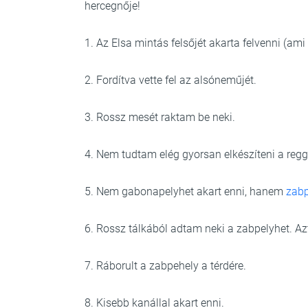
hercegnője!
1. Az Elsa mintás felsőjét akarta felvenni (am
2. Fordítva vette fel az alsóneműjét.
3. Rossz mesét raktam be neki.
4. Nem tudtam elég gyorsan elkészíteni a regge
5. Nem gabonapelyhet akart enni, hanem
zabp
6. Rossz tálkából adtam neki a zabpelyhet. Az
7. Ráborult a zabpehely a térdére.
8. Kisebb kanállal akart enni.