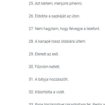
25. Azt kértem, menjünk pihenni.
26. Eldobta a sapkáját az úton.
27. Nem hagytam, hogy felvegye a telefont.
28. A kanapé rossz oldalára ültem.
29. Eleredt az eső.
30. Főznöm kellett.
31. A bátyja hozzászólt.
32. Kiborította a vizét.
33. Piros törülközővel takarítottam fel. Pedig a