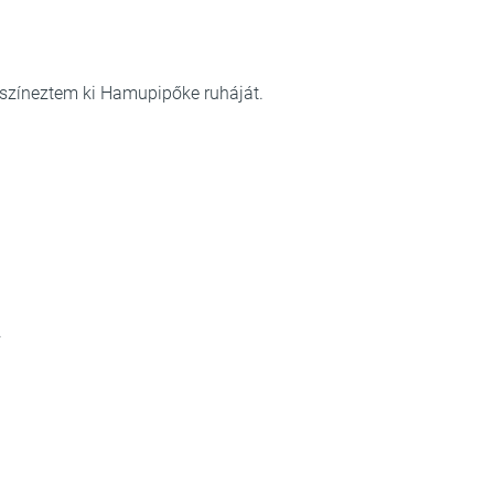
l színeztem ki Hamupipőke ruháját.
.