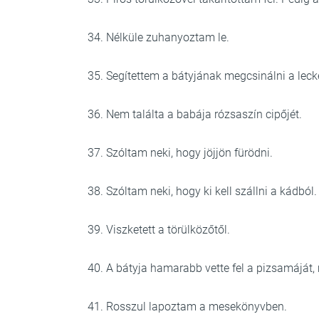
34. Nélküle zuhanyoztam le.
35. Segítettem a bátyjának megcsinálni a leck
36. Nem találta a babája rózsaszín cipőjét.
37. Szóltam neki, hogy jöjjön fürödni.
38. Szóltam neki, hogy ki kell szállni a kádból.
39. Viszketett a törülközőtől.
40. A bátyja hamarabb vette fel a pizsamáját, 
41. Rosszul lapoztam a mesekönyvben.