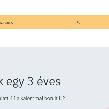
NZTÁRCA
k egy 3 éves
latt 44 alkalommal borult ki?