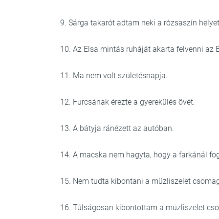
9. Sárga takarót adtam neki a rózsaszín helyet
10. Az Elsa mintás ruháját akarta felvenni az E
11. Ma nem volt születésnapja.
12. Furcsának érezte a gyerekülés övét.
13. A bátyja ránézett az autóban.
14. A macska nem hagyta, hogy a farkánál fog
15. Nem tudta kibontani a müzliszelet csomag
16. Túlságosan kibontottam a müzliszelet cs