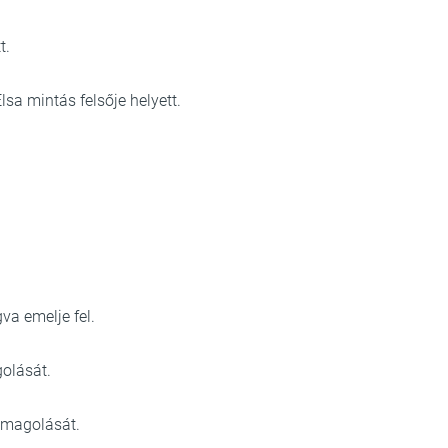
t.
lsa mintás felsője helyett.
va emelje fel.
olását.
omagolását.