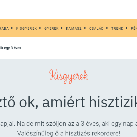
BABA
KISGYEREK
GYEREK
KAMASZ
CSALÁD
TREND
PÉ
zik egy 3 éves
Kisgyerek
tő ok, amiért hisztizi
jai. Na de mit szóljon az a 3 éves, aki egy nap a
Valószínűleg ő a hisztizés rekordere!