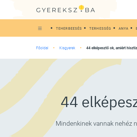
TEHERBEESÉS
TERHESSÉG
ANYA
Főoldal
Kisgyerek
44 elképesztő ok, amiért hiszti
44 elképesz
Mindenkinek vannak nehéz nap