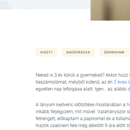
HISZTI
DACKORSZAK
DÜHROHAM
Neked is 3 év körüli a gyermeked? Akkor húzz 
beszámolómat, melyből kiderül, az én
3 éves 
egyetlen nap leforgása alatt. Igen… az alábbi
A lányom kedvenc időtöltése mostanában a
h
inkább feljegyzem, mit művel. Valahányszor sír
fetrengett, előkaptam a papíromat és a tollam
hisztik csaknem fele még délelőtt 9 óra előtt tö