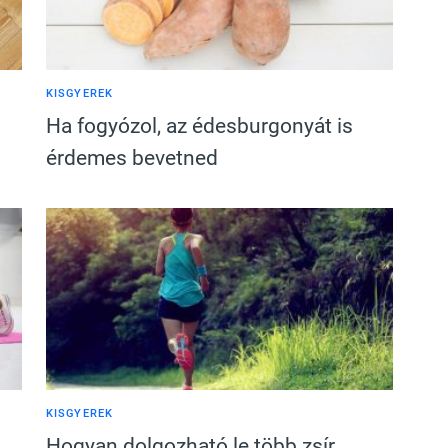
KISGYEREK
Ha fogyózol, az édesburgonyát is
érdemes bevetned
KISGYEREK
Hogyan dolgozható le több zsír