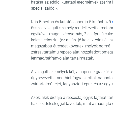
hatása az eddigi kutatási eredmények szerint ki
specializálódik.
Kris-Etherton és kutatócsoportja 5 különböző
összes vizsgált személy rendelkezett a metab
egyikével: magas vérnyomás, 2-es típusú cuk
koleszterinszint (ez az ún. jó koleszterin), és 
megszabott étrendet követtek, melyek normál 
zsírsavtartalmú repceolajat hozzáadott omega
lenmag/sáfrányolajat tartalmaztak.
A vizsgált személyek két, a napi energiaszüks
úgynevezett smoothiet fogyasztottak naponta,
zsírtartalmú tejet, fagyasztott epret és az egyi
Azok, akik diétája a repceolaj egyik fajtáját 
hasi zsírfelesleggel távoztak, mint a másfajta 