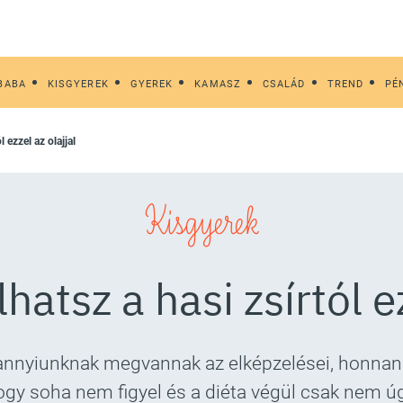
BABA
KISGYEREK
GYEREK
KAMASZ
CSALÁD
TREND
PÉ
 ezzel az olajjal
Kisgyerek
tsz a hasi zsírtól ez
nnyiunknak megvannak az elképzelései, honnan 
ogy soha nem figyel és a diéta végül csak nem úg