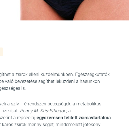
gíthet a zsírok elleni küzdelmünkben. Egészségkutatók
e való bevezetése segíthet leküzdeni a hasunkon
gészséges is.
veli a szív – érrendszeri betegségek, a metabolikus
rizikóját.
Penny M. Kris-Etherton
, a
zerint a repceolaj
egyszeresen telített zsírsavtartalma
t káros zsírok mennyiségét, mindemellett jótékony