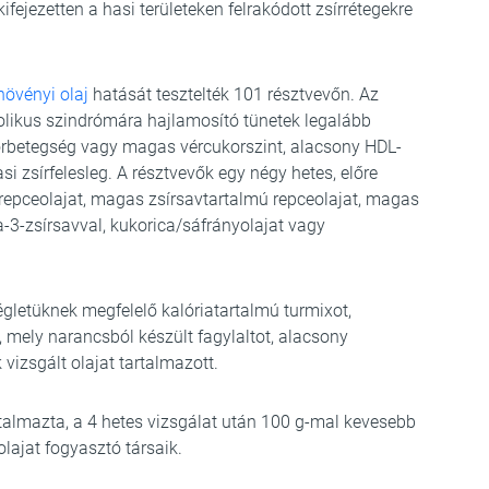
fejezetten a hasi területeken felrakódott zsírrétegekre
növényi olaj
hatását tesztelték 101 résztvevőn. Az
olikus szindrómára hajlamosító tünetek legalább
orbetegség vagy magas vércukorszint, alacsony HDL-
hasi zsírfelesleg. A résztvevők egy négy hetes, előre
repceolajat, magas zsírsavtartalmú repceolajat, magas
-3-zsírsavval, kukorica/sáfrányolajat vagy
égletüknek megfelelő kalóriatartalmú turmixot,
 mely narancsból készült fagylaltot, alacsony
k vizsgált olajat tartalmazott.
tartalmazta, a 4 hetes vizsgálat után 100 g-mal kevesebb
olajat fogyasztó társaik.