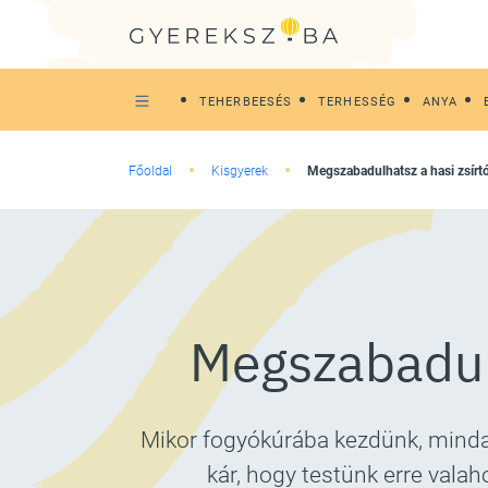
TEHERBEESÉS
TERHESSÉG
ANYA
Főoldal
Kisgyerek
Megszabadulhatsz a hasi zsírtól
Megszabadulha
Mikor fogyókúrába kezdünk, minda
kár, hogy testünk erre valah