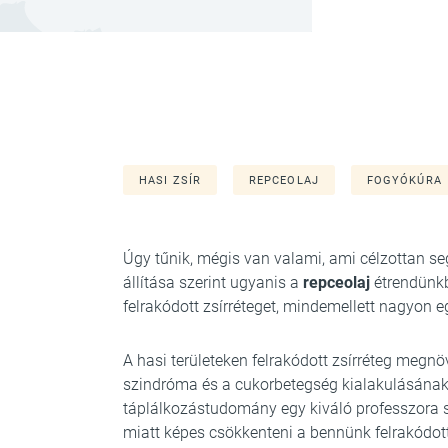
HASI ZSÍR
REPCEOLAJ
FOGYÓKÚRA
Úgy tűnik, mégis van valami, ami célzottan se
állítása szerint ugyanis a
repceolaj
étrendünkb
felrakódott zsírréteget, mindemellett nagyon e
A hasi területeken felrakódott zsírréteg megnö
szindróma és a cukorbetegség kialakulásának 
táplálkozástudomány egy kiváló professzora s
miatt képes csökkenteni a bennünk felrakódot