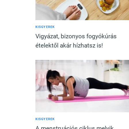
KISGYEREK
Vigyázat, bizonyos fogyókúrás
ételektől akár hízhatsz is!
KISGYEREK
A menstruációs ciklus melyik