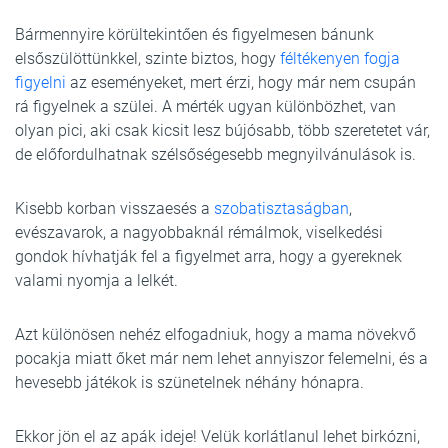
Bármennyire körültekintően és figyelmesen bánunk
elsőszülöttünkkel, szinte biztos, hogy
féltékenyen fogja
figyelni
az eseményeket, mert érzi, hogy már nem csupán
rá figyelnek a szülei. A mérték ugyan különbözhet, van
olyan pici, aki csak kicsit lesz bújósabb, több szeretetet vár,
de előfordulhatnak szélsőségesebb megnyilvánulások is.
Kisebb korban visszaesés a
szobatisztaságban
,
evészavarok, a nagyobbaknál rémálmok, viselkedési
gondok hívhatják fel a figyelmet arra, hogy a gyereknek
valami nyomja a lelkét.
Azt különösen nehéz elfogadniuk, hogy a mama növekvő
pocakja miatt őket már nem lehet annyiszor felemelni, és a
hevesebb játékok is szünetelnek néhány hónapra.
Ekkor jön el az apák ideje! Velük korlátlanul lehet birkózni,