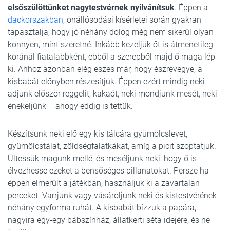
elsőszülöttünket nagytestvérnek nyilvánítsuk
. Éppen a
dackorszakban
, önállósodási kísérletei során gyakran
tapasztalja, hogy jó néhány dolog még nem sikerül olyan
könnyen, mint szeretné. Inkább kezeljük őt is átmenetileg
koránál fiatalabbként, ebből a szerepből majd ő maga lép
ki. Ahhoz azonban elég eszes már, hogy észrevegye, a
kisbabát előnyben részesítjük. Éppen ezért mindig neki
adjunk először reggelit, kakaót, neki mondjunk mesét, neki
énekeljünk – ahogy eddig is tettük.
Készítsünk neki elő egy kis tálcára gyümölcslevet,
gyümölcstálat, zöldségfalatkákat, amíg a picit szoptatjuk.
Ültessük magunk mellé, és meséljünk neki, hogy ő is
élvezhesse ezeket a bensőséges pillanatokat. Persze ha
éppen elmerült a játékban, használjuk ki a zavartalan
perceket. Varrjunk vagy vásároljunk neki és kistestvérének
néhány egyforma ruhát. A kisbabát bízzuk a papára,
nagyira egy-egy bábszínház, állatkerti séta idejére, és ne