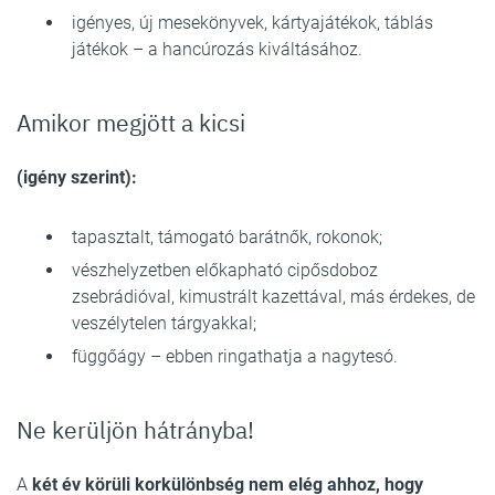
igényes, új mesekönyvek, kártyajátékok, táblás
játékok – a hancúrozás kiváltásához.
Amikor megjött a kicsi
(igény szerint):
tapasztalt, támogató barátnők, rokonok;
vészhelyzetben előkapható cipősdoboz
zsebrádióval, kimustrált kazettával, más érdekes, de
veszélytelen tárgyakkal;
függőágy – ebben ringathatja a nagytesó.
Ne kerüljön hátrányba!
A
két év körüli korkülönbség nem elég ahhoz, hogy