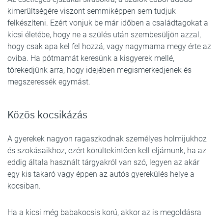
kimerültségére viszont semmiképpen sem tudjuk
felkészíteni. Ezért vonjuk be már időben a családtagokat a
kicsi életébe, hogy ne a szülés után szembesüljön azzal,
hogy csak apa kel fel hozzá, vagy nagymama megy érte az
oviba. Ha pótmamát keresünk a kisgyerek mellé,
törekedjünk arra, hogy idejében megismerkedjenek és
megszeressék egymást.
Közös kocsikázás
A gyerekek nagyon ragaszkodnak személyes holmijukhoz
és szokásaikhoz, ezért körültekintően kell eljárnunk, ha az
eddig általa használt tárgyakról van szó, legyen az akár
egy kis takaró vagy éppen az autós gyerekülés helye a
kocsiban.
Ha a kicsi még babakocsis korú, akkor az is megoldásra