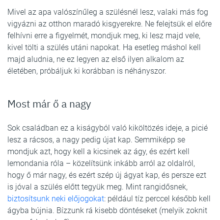
Mivel az apa valószínűleg a szülésnél lesz, valaki más fog
vigyázni az otthon maradó kisgyerekre. Ne felejtsük el előre
felhívni erre a figyelmét, mondjuk meg, ki lesz majd vele,
kivel tölti a szülés utáni napokat. Ha esetleg máshol kell
majd aludnia, ne ez legyen az első ilyen alkalom az
életében, próbáljuk ki korábban is néhányszor.
Most már ő a nagy
Sok családban ez a kiságyból való kiköltözés ideje, a picié
lesz a rácsos, a nagy pedig újat kap. Semmiképp se
mondjuk azt, hogy kell a kicsinek az ágy, és ezért kell
lemondania róla – közelítsünk inkább arról az oldalról,
hogy ő már nagy, és ezért szép új ágyat kap, és persze ezt
is jóval a szülés előtt tegyük meg. Mint rangidősnek,
biztosítsunk neki előjogokat
: például tíz perccel később kell
ágyba bújnia. Bízzunk rá kisebb döntéseket (melyik zoknit