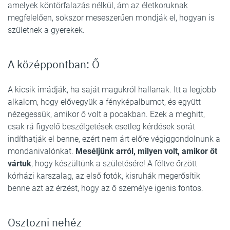
amelyek köntörfalazás nélkül, ám az életkoruknak
megfelelően, sokszor meseszerűen mondják el, hogyan is
születnek a gyerekek.
A középpontban: Ő
A kicsik imádják, ha saját magukról hallanak. Itt a legjobb
alkalom, hogy elővegyük a fényképalbumot, és együtt
nézegessük, amikor ő volt a pocakban. Ezek a meghitt,
csak rá figyelő beszélgetések esetleg kérdések sorát
indíthatják el benne, ezért nem árt előre végiggondolnunk a
mondanivalónkat.
Meséljünk arról, milyen volt, amikor őt
vártuk
, hogy készültünk a születésére! A féltve őrzött
kórházi karszalag, az első fotók, kisruhák megerősítik
benne azt az érzést, hogy az ő személye igenis fontos.
Osztozni nehéz