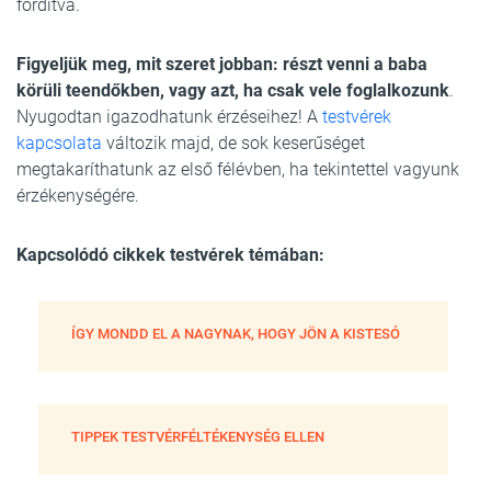
fordítva.
Figyeljük meg, mit szeret jobban: részt venni a baba
körüli teendőkben, vagy azt, ha csak vele foglalkozunk
.
Nyugodtan igazodhatunk érzéseihez! A
testvérek
kapcsolata
változik majd, de sok keserűséget
megtakaríthatunk az első félévben, ha tekintettel vagyunk
érzékenységére.
Kapcsolódó cikkek testvérek témában:
ÍGY MONDD EL A NAGYNAK, HOGY JÖN A KISTESÓ
TIPPEK TESTVÉRFÉLTÉKENYSÉG ELLEN