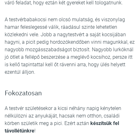
váró feladat, hogy eztán két gyereket kell tologatnunk.
A testvérbabakocsi nem olcsó mulatság, és viszonylag
hamar feleslegessé válik, ráadásul szinte lehetetlen
közlekedni vele. Jobb a nagytestvért a saját kocsijában
hagyni, a picit pedig hordozókendőben vinni magunkkal, ez
nagyobb mozgásszabadságot biztosít. Nagyobb lurkóknál
jó ötlet a fellépő beszerzése a meglévő kocsihoz, persze itt
is kellő tapintattal kell őt rávenni arra, hogy ülés helyett
ezentúl álljon.
Fokozatosan
A testvér születésekor a kicsi néhány napig kénytelen
nélkülözni az anyukáját, hacsak nem otthon, családi
körben születik meg a pici. Ezért aztán
készítsük fel
távollétünkre
!