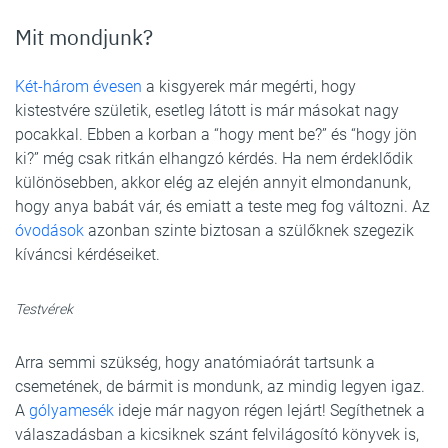
Mit mondjunk?
Két-három évesen
a kisgyerek már megérti, hogy
kistestvére születik, esetleg látott is már másokat nagy
pocakkal. Ebben a korban a “hogy ment be?” és “hogy jön
ki?” még csak ritkán elhangzó kérdés. Ha nem érdeklődik
különösebben, akkor elég az elején annyit elmondanunk,
hogy anya babát vár, és emiatt a teste meg fog változni. Az
óvodások
azonban szinte biztosan a szülőknek szegezik
kíváncsi kérdéseiket.
Testvérek
Arra semmi szükség, hogy anatómiaórát tartsunk a
csemetének, de bármit is mondunk, az mindig legyen igaz.
A
gólyamesék
ideje már nagyon régen lejárt! Segíthetnek a
válaszadásban a kicsiknek szánt felvilágosító könyvek is,