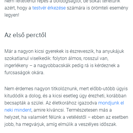
Nem feltétlenül repes a boldogságtól, de sokat tehetünk
azért, hogy a
testvér érkezése
számára is örömteli esemény
legyen!
Az első perctől
Már a nagyon kicsi gyerekek is észreveszik, ha anyukájuk
szokatlanul viselkedik: folyton álmos, rosszul van,
ingerlékeny – a nagyobbacskák pedig rá is kérdeznek a
furcsaságok okára.
Nem érdemes nagyon titkolóznunk, mert előbb-utóbb úgyis
kitudódik a dolog, és a kicsi esetleg úgy érezheti, korábban
becsapták a szülei. Az életkorához igazodva
mondjunk el
neki mindent
, amire kíváncsi. Természetesen más a
helyzet, ha valamiért félünk a vetéléstől – ebben az esetben
jobb, ha megvárjuk, amíg elmúlik a veszélyes időszak.