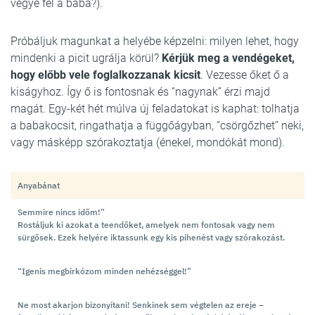
vegye fel a baba?).
Próbáljuk magunkat a helyébe képzelni: milyen lehet, hogy
mindenki a picit ugrálja körül?
Kérjük meg a vendégeket,
hogy előbb vele foglalkozzanak kicsit
. Vezesse őket ő a
kiságyhoz. Így ő is fontosnak és “nagynak” érzi majd
magát. Egy-két hét múlva új feladatokat is kaphat: tolhatja
a babakocsit, ringathatja a függőágyban, “csörgőzhet” neki,
vagy másképp szórakoztatja (énekel, mondókát mond).
Anyabánat
Semmire nincs időm!”
Rostáljuk ki azokat a teendőket, amelyek nem fontosak vagy nem
sürgősek. Ezek helyére iktassunk egy kis pihenést vagy szórakozást.
“Igenis megbirkózom minden nehézséggel!”
Ne most akarjon bizonyítani! Senkinek sem végtelen az ereje –