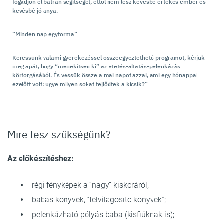
fogadjon el bátran segítséget, ettől nem lesz kevésbé értékes ember és
kevésbé jó anya.
“Minden nap egyforma”
Keressünk valami gyerekezéssel összeegyeztethető programot, kérjük
meg apát, hogy “menekítsen ki” az etetés-altatás-pelenkázás
körforgásából. És vessük össze a mai napot azzal, ami egy hónappal
ezelőtt volt: ugye milyen sokat fejlődtek a kicsik?”
Mire lesz szükségünk?
Az előkészítéshez:
régi fényképek a “nagy” kiskoráról;
babás könyvek, “felvilágosító könyvek”;
pelenkázható pólyás baba (kisfiúknak is);