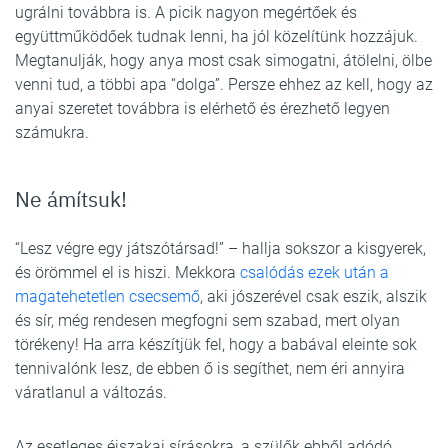
ugrálni továbbra is. A picik nagyon megértőek és
együttműködőek tudnak lenni, ha jól közelítünk hozzájuk.
Megtanulják, hogy anya most csak simogatni, átölelni, ölbe
venni tud, a többi apa “dolga”. Persze ehhez az kell, hogy az
anyai szeretet továbbra is elérhető és érezhető legyen
számukra.
Ne ámítsuk!
“Lesz végre egy játszótársad!” – hallja sokszor a kisgyerek,
és örömmel el is hiszi. Mekkora
csalódás ezek után a
magatehetetlen csecsemő
, aki jószerével csak eszik, alszik
és sír, még rendesen megfogni sem szabad, mert olyan
törékeny! Ha arra készítjük fel, hogy a babával eleinte sok
tennivalónk lesz, de ebben ő is segíthet, nem éri annyira
váratlanul a változás.
Az esetleges éjszakai sírásokra, a szülők ebből adódó