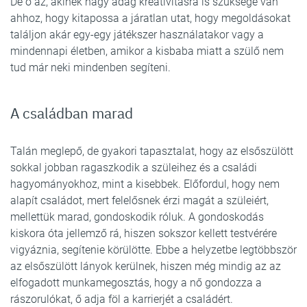
De ő az, akinek nagy adag kreativitásra is szüksége van
ahhoz, hogy kitapossa a járatlan utat, hogy megoldásokat
találjon akár egy-egy játékszer használatakor vagy a
mindennapi életben, amikor a kisbaba miatt a szülő nem
tud már neki mindenben segíteni.
A családban marad
Talán meglepő, de gyakori tapasztalat, hogy az elsőszülött
sokkal jobban ragaszkodik a szüleihez és a családi
hagyományokhoz, mint a kisebbek. Előfordul, hogy nem
alapít családot, mert felelősnek érzi magát a szüleiért,
mellettük marad, gondoskodik róluk. A gondoskodás
kiskora óta jellemző rá, hiszen sokszor kellett testvérére
vigyáznia, segítenie körülötte. Ebbe a helyzetbe legtöbbször
az elsőszülött lányok kerülnek, hiszen még mindig az az
elfogadott munkamegosztás, hogy a nő gondozza a
rászorulókat, ő adja föl a karrierjét a családért.