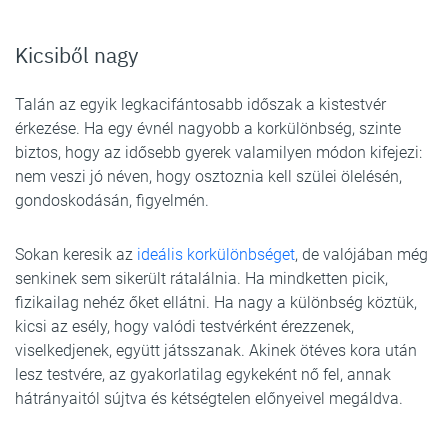
Kicsiből nagy
Talán az egyik legkacifántosabb időszak a kistestvér
érkezése. Ha egy évnél nagyobb a korkülönbség, szinte
biztos, hogy az idősebb gyerek valamilyen módon kifejezi:
nem veszi jó néven, hogy osztoznia kell szülei ölelésén,
gondoskodásán, figyelmén.
Sokan keresik az
ideális korkülönbséget
, de valójában még
senkinek sem sikerült rátalálnia. Ha mindketten picik,
fizikailag nehéz őket ellátni. Ha nagy a különbség köztük,
kicsi az esély, hogy valódi testvérként érezzenek,
viselkedjenek, együtt játsszanak. Akinek ötéves kora után
lesz testvére, az gyakorlatilag egykeként nő fel, annak
hátrányaitól sújtva és kétségtelen előnyeivel megáldva.