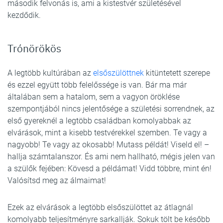
második felvonás is, ami a kistestvér születésével
kezdődik.
Trónörökös
A legtöbb kultúrában az
elsőszülöttnek
kitüntetett szerepe
és ezzel együtt több felelőssége is van. Bár ma már
általában sem a hatalom, sem a vagyon öröklése
szempontjából nincs jelentősége a születési sorrendnek, az
első gyereknél a legtöbb családban komolyabbak az
elvárások, mint a kisebb testvérekkel szemben. Te vagy a
nagyobb! Te vagy az okosabb! Mutass példát! Viseld el! –
hallja számtalanszor. És ami nem hallható, mégis jelen van
a szülők fejében: Kövesd a példámat! Vidd többre, mint én!
Valósítsd meg az álmaimat!
Ezek az elvárások a legtöbb elsőszülöttet az átlagnál
komolyabb teljesítményre sarkallják. Sokuk tölt be később