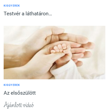
KISGYEREK
Testvér a láthatáron…
KISGYEREK
Az elsőszülött
Ajánlott videó