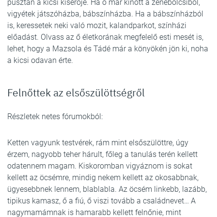
pusztán a kicsi kísérője. Ha ő már kinőtt a zenebölcsiből,
vigyétek játszóházba, bábszínházba. Ha a bábszínházból
is, keressetek neki való mozit, kalandparkot, színházi
előadást. Olvass az ő életkorának megfelelő esti mesét is,
lehet, hogy a Mazsola és Tádé már a könyökén jön ki, noha
a kicsi odavan érte.
Felnőttek az elsőszülöttségről
Részletek netes fórumokból:
Ketten vagyunk testvérek, rám mint elsőszülöttre, úgy
érzem, nagyobb teher hárult, főleg a tanulás terén kellett
odatennem magam. Kiskoromban vigyáznom is sokat
kellett az öcsémre, mindig nekem kellett az okosabbnak,
ügyesebbnek lennem, blablabla. Az öcsém linkebb, lazább,
tipikus kamasz, ő a fiú, ő viszi tovább a családnevet… A
nagymamámnak is hamarabb kellett felnőnie, mint