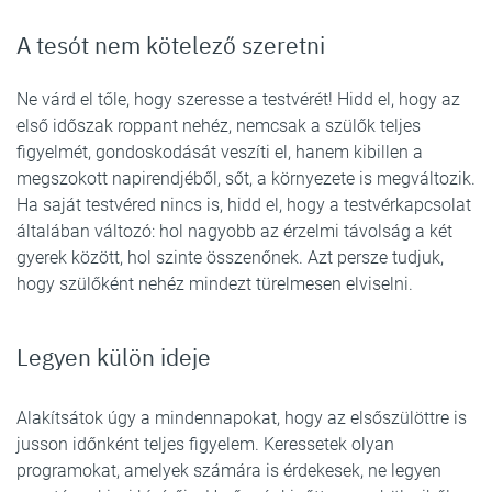
A tesót nem kötelező szeretni
Ne várd el tőle, hogy szeresse a testvérét! Hidd el, hogy az
első időszak roppant nehéz, nemcsak a szülők teljes
figyelmét, gondoskodását veszíti el, hanem kibillen a
megszokott napirendjéből, sőt, a környezete is megváltozik.
Ha saját testvéred nincs is, hidd el, hogy a testvérkapcsolat
általában változó: hol nagyobb az érzelmi távolság a két
gyerek között, hol szinte összenőnek. Azt persze tudjuk,
hogy szülőként nehéz mindezt türelmesen elviselni.
Legyen külön ideje
Alakítsátok úgy a mindennapokat, hogy az elsőszülöttre is
jusson időnként teljes figyelem. Keressetek olyan
programokat, amelyek számára is érdekesek, ne legyen