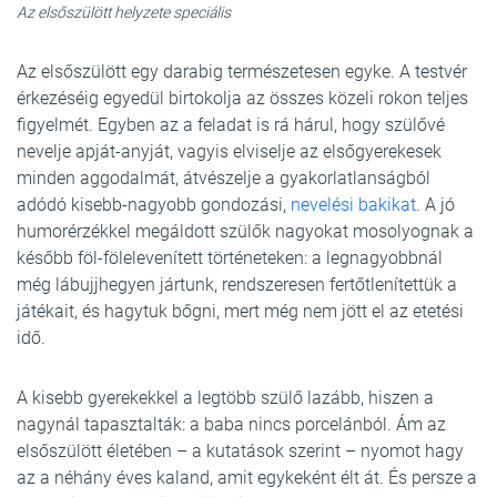
Az elsőszülött helyzete speciális
Az elsőszülött egy darabig természetesen egyke. A testvér
érkezéséig egyedül birtokolja az összes közeli rokon teljes
figyelmét. Egyben az a feladat is rá hárul, hogy szülővé
nevelje apját-anyját, vagyis elviselje az elsőgyerekesek
minden aggodalmát, átvészelje a gyakorlatlanságból
adódó kisebb-nagyobb gondozási,
nevelési bakikat
. A jó
humorérzékkel megáldott szülők nagyokat mosolyognak a
később föl-fölelevenített történeteken: a legnagyobbnál
még lábujjhegyen jártunk, rendszeresen fertőtlenítettük a
játékait, és hagytuk bőgni, mert még nem jött el az etetési
idő.
A kisebb gyerekekkel a legtöbb szülő lazább, hiszen a
nagynál tapasztalták: a baba nincs porcelánból. Ám az
elsőszülött életében – a kutatások szerint – nyomot hagy
az a néhány éves kaland, amit egykeként élt át. És persze a