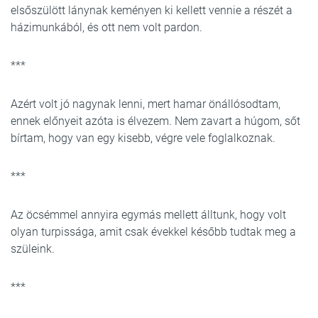
elsőszülött lánynak keményen ki kellett vennie a részét a
házimunkából, és ott nem volt pardon.
***
Azért volt jó nagynak lenni, mert hamar önállósodtam,
ennek előnyeit azóta is élvezem. Nem zavart a húgom, sőt
bírtam, hogy van egy kisebb, végre vele foglalkoznak.
***
Az öcsémmel annyira egymás mellett álltunk, hogy volt
olyan turpissága, amit csak évekkel később tudtak meg a
szüleink.
***