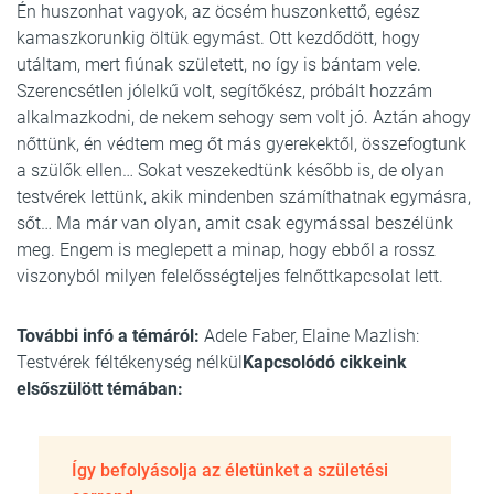
Én huszonhat vagyok, az öcsém huszonkettő, egész
kamaszkorunkig öltük egymást. Ott kezdődött, hogy
utáltam, mert fiúnak született, no így is bántam vele.
Szerencsétlen jólelkű volt, segítőkész, próbált hozzám
alkalmazkodni, de nekem sehogy sem volt jó. Aztán ahogy
nőttünk, én védtem meg őt más gyerekektől, összefogtunk
a szülők ellen… Sokat veszekedtünk később is, de olyan
testvérek lettünk, akik mindenben számíthatnak egymásra,
sőt… Ma már van olyan, amit csak egymással beszélünk
meg. Engem is meglepett a minap, hogy ebből a rossz
viszonyból milyen felelősségteljes felnőttkapcsolat lett.
További infó a témáról:
Adele Faber, Elaine Mazlish:
Testvérek féltékenység nélkül
Kapcsolódó cikkeink
elsőszülött témában:
Így befolyásolja az életünket a születési