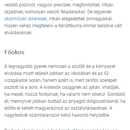
vezető pozíciót, nagyon precízek, megfontoltak, ritkán
lázadnak, komolyan veszik feladataikat. De legyenek
akármilyen sikeresek
, ritkán elégedettek önmagukkal,
hiszen nehéz megfelelni a felnőttkorra immár belsővé vált
elvárásoknak.
Főokos
A legnagyobb gyerek nemcsak a szülők és a környezet
elvárása miatt teljesít jobban az iskolában és az IQ-
vizsgálatok során, hanem azért is, mert tanítói szerepet
osztott rá a sors. A kistesók csüggnek az ajkán, imádják,
ha mesél, hozzá fordulnak, ha valami nem sikerül. Gondold
át, mennyivel jobban tudtad az anyagot dolgozatírásnál, ha
előtte el kellett magyaráznod az osztálytársaidnak. A
nagytestvér számtalanszor kerül hasonló helyzetbe.