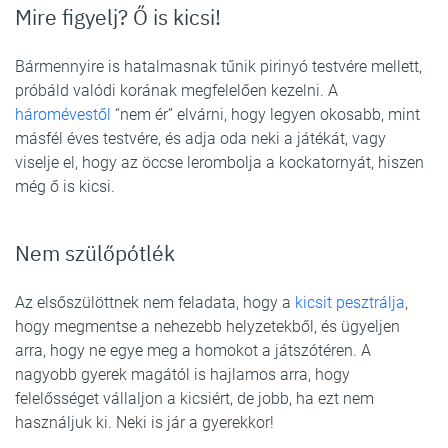
Mire figyelj? Ő is kicsi!
Bármennyire is hatalmasnak tűnik pirinyó testvére mellett,
próbáld valódi korának megfelelően kezelni. A
háromévestől
“nem ér” elvárni, hogy legyen okosabb, mint
másfél éves testvére, és adja oda neki a játékát, vagy
viselje el, hogy az öccse lerombolja a kockatornyát, hiszen
még ő is kicsi.
Nem szülőpótlék
Az elsőszülöttnek nem feladata, hogy a
kicsit pesztrálja
,
hogy megmentse a nehezebb helyzetekből, és ügyeljen
arra, hogy ne egye meg a homokot a játszótéren. A
nagyobb gyerek magától is hajlamos arra, hogy
felelősséget vállaljon a kicsiért, de jobb, ha ezt nem
használjuk ki. Neki is jár a gyerekkor!