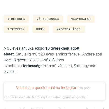
TERHESSÉG
VÁRANDÓSSÁG
NAGYCSALÁD
TESTVÉREK
IKREK
NAGYCSALÁDOS
A 35 éves anyuka eddig
10 gyereknek adott
életet.
Satu alig múlt 20 éves, amikor férjével, Andres-szel
az első gyermeküket várták. Sajnos
azonban a
terhesség
szomorú véget ért, Satu ugyanis
elvetélt.
Visualizza questo post su Instagram
Un post
condiviso da Satu Nordling Gonzalez (@mybabydolls)