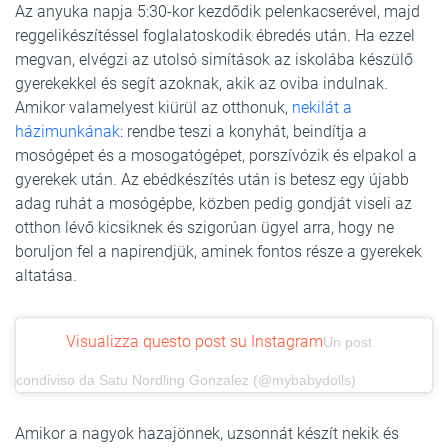
Az anyuka napja 5:30-kor kezdődik pelenkacserével, majd
reggelikészítéssel foglalatoskodik ébredés után. Ha ezzel
megvan, elvégzi az utolsó simítások az iskolába készülő
gyerekekkel és segít azoknak, akik az oviba indulnak.
Amikor valamelyest kiürül az otthonuk,
nekilát a
házimunkának
: rendbe teszi a konyhát, beindítja a
mosógépet és a mosogatógépet, porszívózik és elpakol a
gyerekek után. Az ebédkészítés után is betesz egy újabb
adag ruhát a mosógépbe, közben pedig gondját viseli az
otthon lévő kicsiknek és szigorúan ügyel arra, hogy ne
boruljon fel a napirendjük, aminek fontos része a gyerekek
altatása.
Visualizza questo post su Instagram
Un post
condiviso da Satu Nordling Gonzalez (@mybabydolls)
Amikor a nagyok hazajönnek, uzsonnát készít nekik és