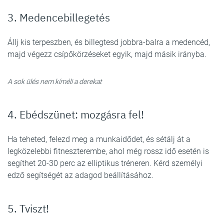
3. Medencebillegetés
Állj kis terpeszben, és billegtesd jobbra-balra a medencéd,
majd végezz csípőkörzéseket egyik, majd másik irányba.
A sok ülés nem kíméli a derekat
4. Ebédszünet: mozgásra fel!
Ha teheted, felezd meg a munkaidődet, és sétálj át a
legközelebbi fitneszterembe, ahol még rossz idő esetén is
segíthet 20-30 perc az elliptikus tréneren. Kérd személyi
edző segítségét az adagod beállításához.
5. Tviszt!