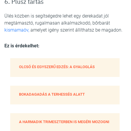
6. Plusz tartás
Ülés közben is segítségedre lehet egy derekadat jól
megtámasztó, rugalmasan alkalmazkodó, bőrbarát
kismamaöv,
amelyet igény szerint állíthatsz be magadon.
Ez is érdekelhet:
OLCSÓ ÉS EGYSZERŰ EDZÉS: A GYALOGLÁS
BOKADAGADÁS A TERHESSÉG ALATT
A HARMADIK TRIMESZTERBEN IS MEGÉRI MOZOGNI