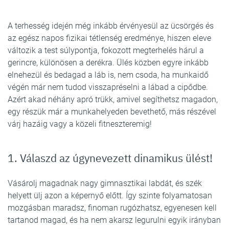
A terhesség idején még inkább érvényesül az ücsörgés és
az egész napos fizikai tétlenség eredménye, hiszen eleve
változik a test súlypontja, fokozott megterhelés hárul a
gerincre, különösen a derékra. Ülés közben egyre inkább
elnehezül és bedagad a láb is, nem csoda, ha munkaidő
végén már nem tudod visszapréselni a lábad a cipődbe.
Azért akad néhány apró trükk, amivel segíthetsz magadon,
egy részük már a munkahelyeden bevethető, más részével
várj hazáig vagy a közeli fitneszteremig!
1. Válaszd az úgynevezett dinamikus ülést!
Vásárolj magadnak nagy gimnasztikai labdát, és szék
helyett ülj azon a képernyő előtt. Így szinte folyamatosan
mozgásban maradsz, finoman rugózhatsz, egyenesen kell
tartanod magad, és ha nem akarsz legurulni egyik irányban