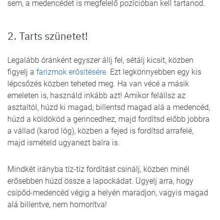
sem, a medencédet is megfelelő pozícióban kell tartanod.
2. Tarts szünetet!
Legalább óránként egyszer állj fel, sétálj kicsit, közben
figyelj a
farizmok erősítésére.
Ezt legkönnyebben egy kis
lépcsőzés közben teheted meg. Ha van vécé a másik
emeleten is, használd inkább azt! Amikor felállsz az
asztaltól, húzd ki magad, billentsd magad alá a medencéd,
húzd a köldököd a gerincedhez, majd fordítsd előbb jobbra
a vállad (karod lóg), közben a fejed is fordítsd arrafelé,
majd ismételd ugyanezt balra is.
Mindkét irányba tíz-tíz fordítást csinálj, közben minél
erősebben húzd össze a lapockádat. Ügyelj arra, hogy
csípőd-medencéd végig a helyén maradjon, vagyis magad
alá billentve, nem homorítva!