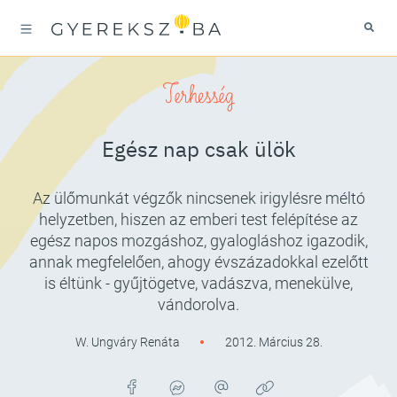
Terhesség
Egész nap csak ülök
Az ülőmunkát végzők nincsenek irigylésre méltó
helyzetben, hiszen az emberi test felépítése az
egész napos mozgáshoz, gyalogláshoz igazodik,
annak megfelelően, ahogy évszázadokkal ezelőtt
is éltünk - gyűjtögetve, vadászva, menekülve,
vándorolva.
W. Ungváry Renáta
2012. Március 28.