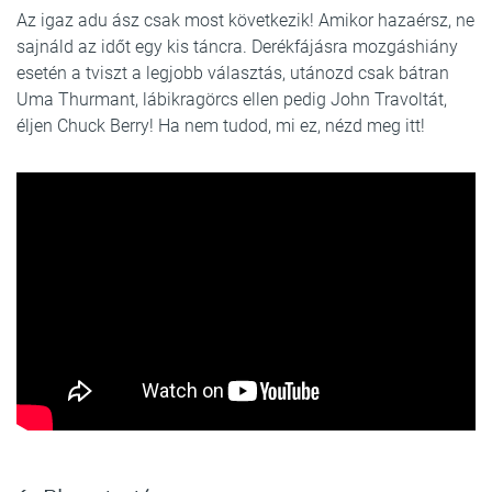
Az igaz adu ász csak most következik! Amikor hazaérsz, ne
sajnáld az időt egy kis táncra. Derékfájásra mozgáshiány
esetén a tviszt a legjobb választás, utánozd csak bátran
Uma Thurmant, lábikragörcs ellen pedig John Travoltát,
éljen Chuck Berry! Ha nem tudod, mi ez, nézd meg itt!