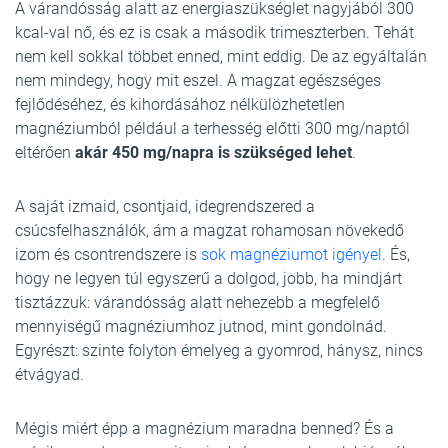
A várandósság alatt az energiaszükséglet nagyjából 300
kcal-val nő, és ez is csak a második trimeszterben. Tehát
nem kell sokkal többet enned, mint eddig. De az egyáltalán
nem mindegy, hogy mit eszel. A magzat egészséges
fejlődéséhez, és kihordásához nélkülözhetetlen
magnéziumból például a terhesség előtti 300 mg/naptól
eltérően
akár 450 mg/napra is szükséged lehet
.
A saját izmaid, csontjaid, idegrendszered a
csúcsfelhasználók, ám a magzat rohamosan növekedő
izom és csontrendszere is
sok magnéziumot igényel
. És,
hogy ne legyen túl egyszerű a dolgod, jobb, ha mindjárt
tisztázzuk: várandósság alatt nehezebb a megfelelő
mennyiségű magnéziumhoz jutnod, mint gondolnád.
Egyrészt: szinte folyton émelyeg a gyomrod, hánysz, nincs
étvágyad.
Mégis miért épp a magnézium maradna benned? És a