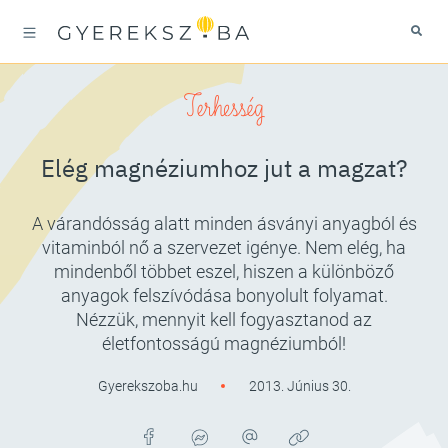
Terhesség
Elég magnéziumhoz jut a magzat?
A várandósság alatt minden ásványi anyagból és
vitaminból nő a szervezet igénye. Nem elég, ha
mindenből többet eszel, hiszen a különböző
anyagok felszívódása bonyolult folyamat.
Nézzük, mennyit kell fogyasztanod az
életfontosságú magnéziumból!
Gyerekszoba.hu
2013. Június 30.