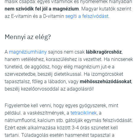
másik csapda: egyes vitaminok és nyomelemek hiányában
nem szívódik fel jól a magnézium
. Magyar kutatók szerint
az E-vitamin és a D-vitamin
segíti a felszívódást
.
Mennyi az elég?
A
magnéziumhiány
sajnos nem csak
lábikragörcshöz
,
hanem vetéléshez, koraszüléshez is vezethet. Ha nincsenek
tüneteid, de aggódsz, hogy elég magnézium jut-e a
szervezetedbe, beszélj dietetikussal. Ha izomgörcsöket
tapasztalsz, főleg a lábadon, vagy
méhösszehúzódásokat
,
beszélj kezelőorvosoddal az adagolásról!
Figyelembe kell venni, hogy egyes gyógyszerek, mint
például. a vaskészítmények, a
tetraciklinek
, a
nátriumfluorid, kalcium stb. gátolják egymás felszívódását.
Ezért ezek alkalmazása között 3-4 órás szünetet kell
tartani. Túladagolás esetén hasmenést tapasztal a