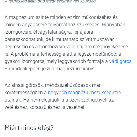
A terhesség alatt több magnéziumra van szükség
A magnézium szinte minden enzim működéséhez és
minden anyagcsere-folyamathoz szükséges. Hiányában
izomgörcsre, étvágytalanságra, fejfájásra
panaszkodhatunk, de kimutatható szívritmuszavar,
depresszió és a trombózisra való hajlam megnövekedése
is. A probléma a terhesség alatt a legszembetűnőbb: a
gyakori izomgörcs, mely leggyakoribb formája a
vádligörcs
– mindenképpen jelzi a magnéziumhiányt.
Az alhasi görcsök, méhösszehúzódások már
koraterhességben a
nagyobb magnéziumszükségletre
utalnak. Ha nem elégítjük ki a szervezet igényét, az
vetéléshez, koraszüléshez is vezethet.
Miért nincs elég?