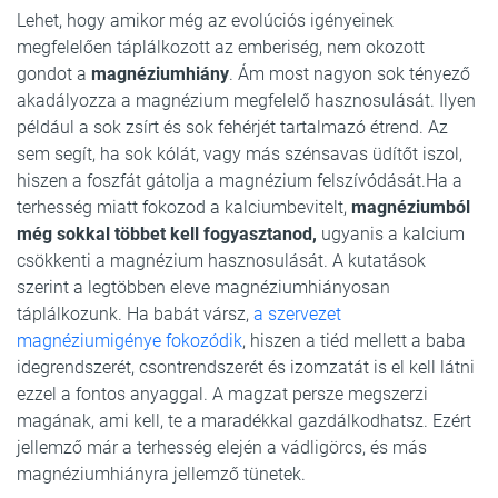
Lehet, hogy amikor még az evolúciós igényeinek
megfelelően táplálkozott az emberiség, nem okozott
gondot a
magnéziumhiány
. Ám most nagyon sok tényező
akadályozza a magnézium megfelelő hasznosulását. Ilyen
például a sok zsírt és sok fehérjét tartalmazó étrend. Az
sem segít, ha sok kólát, vagy más szénsavas üdítőt iszol,
hiszen a foszfát gátolja a magnézium felszívódását.Ha a
terhesség miatt fokozod a kalciumbevitelt,
magnéziumból
még sokkal többet kell fogyasztanod,
ugyanis a kalcium
csökkenti a magnézium hasznosulását. A kutatások
szerint a legtöbben eleve magnéziumhiányosan
táplálkozunk. Ha babát vársz,
a szervezet
magnéziumigénye fokozódik
, hiszen a tiéd mellett a baba
idegrendszerét, csontrendszerét és izomzatát is el kell látni
ezzel a fontos anyaggal. A magzat persze megszerzi
magának, ami kell, te a maradékkal gazdálkodhatsz. Ezért
jellemző már a terhesség elején a vádligörcs, és más
magnéziumhiányra jellemző tünetek.