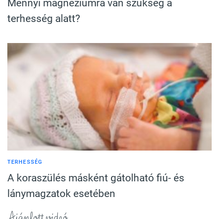
Mennyi magnéziumra van szükség a
terhesség alatt?
TERHESSÉG
A koraszülés másként gátolható fiú- és
lánymagzatok esetében
Ajánlott videó