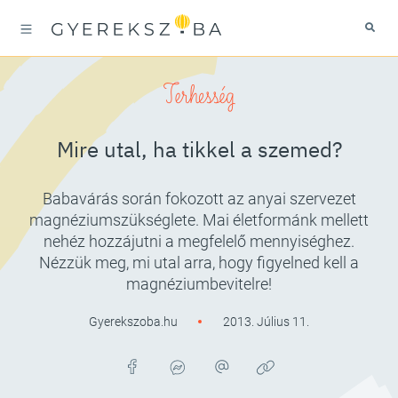
Terhesség
Mire utal, ha tikkel a szemed?
Babavárás során fokozott az anyai szervezet
magnéziumszükséglete. Mai életformánk mellett
nehéz hozzájutni a megfelelő mennyiséghez.
Nézzük meg, mi utal arra, hogy figyelned kell a
magnéziumbevitelre!
Gyerekszoba.hu
2013. Július 11.