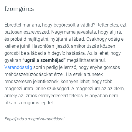
Izomgörcs
Ébredtél már arra, hogy begörcsölt a vádlid? Rettenetes, ezt
biztosan észreveszed. Nagymama javaslata, hogy állj rá,
és próbáld hajlítgatni, nyújtani a lábad. Csakhogy odáig el
kellene jutni! Hasonlóan ijesztő, amikor úszás közben
görcsöl be a lábad a hidegvíz hatására. Az is lehet, hogy
gyakran
“ugrál a szemhéjad”
megállíthatatlanul.
Várandósság
során pedig jellemző, hogy enyhe görcsös
méhösszehúzódásokat érzel. Ha ezek a tünetek
rendszeresen jelentkeznek, könnyen lehet, hogy több
magnéziumra lenne szükséged. A magnézium az az elem,
amely az izmok elernyedéséért felelős. Hiányában nem
ritkán izomgörcs lép fel.
Figyelj oda a magnéziumpótlásra!