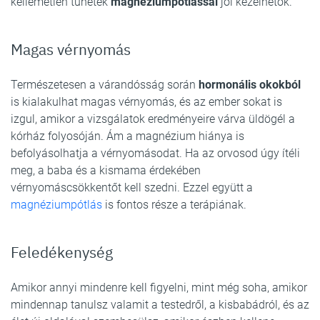
kellemetlen tünetek
magnéziumpótlással
jól kezelhetők.
Magas vérnyomás
Természetesen a várandósság során
hormonális okokból
is kialakulhat magas vérnyomás, és az ember sokat is
izgul, amikor a vizsgálatok eredményeire várva üldögél a
kórház folyosóján. Ám a magnézium hiánya is
befolyásolhatja a vérnyomásodat. Ha az orvosod úgy ítéli
meg, a baba és a kismama érdekében
vérnyomáscsökkentőt kell szedni. Ezzel együtt a
magnéziumpótlás
is fontos része a terápiának.
Feledékenység
Amikor annyi mindenre kell figyelni, mint még soha, amikor
mindennap tanulsz valamit a testedről, a kisbabádról, és az