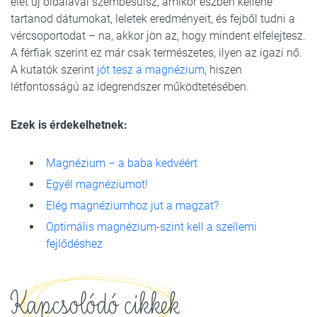
élet új oldalával szembesülsz, amikor észben kellene
tartanod dátumokat, leletek eredményeit, és fejből tudni a
vércsoportodat – na, akkor jön az, hogy mindent elfelejtesz.
A férfiak szerint ez már csak természetes, ilyen az igazi nő.
A kutatók szerint
jót tesz a magnézium
, hiszen
létfontosságú az idegrendszer működtetésében.
Ezek is érdekelhetnek:
Magnézium – a baba kedvéért
Egyél magnéziumot!
Elég magnéziumhoz jut a magzat?
Optimális magnézium-szint kell a szellemi
fejlődéshez
Kapcsolódó cikkek