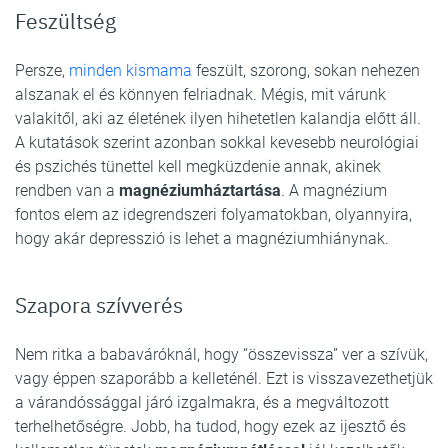
Feszültség
Persze,
minden kismama
feszült, szorong, sokan nehezen
alszanak el és könnyen felriadnak. Mégis, mit várunk
valakitől, aki az életének ilyen hihetetlen kalandja előtt áll.
A kutatások szerint azonban sokkal kevesebb neurológiai
és pszichés tünettel kell megküzdenie annak, akinek
rendben van a
magnéziumháztartása
. A magnézium
fontos elem az idegrendszeri folyamatokban, olyannyira,
hogy akár depresszió is lehet a magnéziumhiánynak.
Szapora szívverés
Nem ritka a babaváróknál, hogy “összevissza” ver a szívük,
vagy éppen szaporább a kelleténél. Ezt is visszavezethetjük
a várandóssággal járó izgalmakra, és a megváltozott
terhelhetőségre. Jobb, ha tudod, hogy ezek az ijesztő és