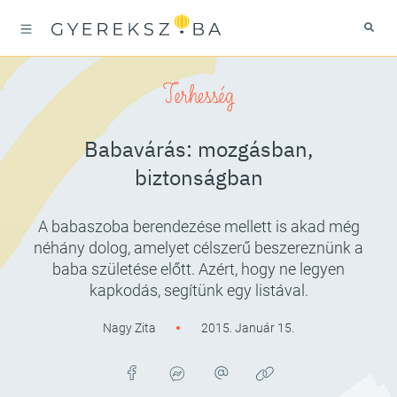
Terhesség
Babavárás: mozgásban,
biztonságban
A babaszoba berendezése mellett is akad még
néhány dolog, amelyet célszerű beszereznünk a
baba születése előtt. Azért, hogy ne legyen
kapkodás, segítünk egy listával.
Nagy Zita
2015. Január 15.