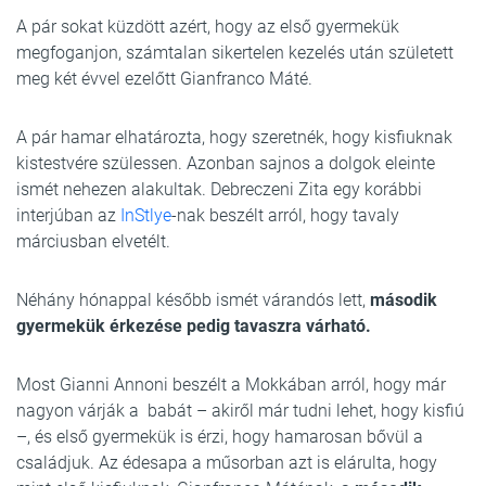
A pár sokat küzdött azért, hogy az első gyermekük
megfoganjon, számtalan sikertelen kezelés után született
meg két évvel ezelőtt Gianfranco Máté.
A pár hamar elhatározta, hogy szeretnék, hogy kisfiuknak
kistestvére szülessen. Azonban sajnos a dolgok eleinte
ismét nehezen alakultak. Debreczeni Zita egy korábbi
interjúban az
InStlye
-nak beszélt arról, hogy tavaly
márciusban elvetélt.
Néhány hónappal később ismét várandós lett,
második
gyermekük érkezése pedig tavaszra várható.
Most Gianni Annoni beszélt a Mokkában arról, hogy már
nagyon várják a babát – akiről már tudni lehet, hogy kisfiú
–, és első gyermekük is érzi, hogy hamarosan bővül a
családjuk. Az édesapa a műsorban azt is elárulta, hogy