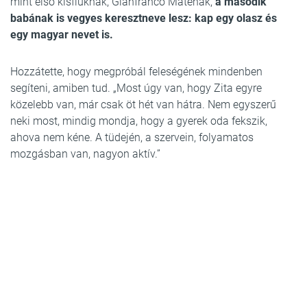
mint első kisfiuknak, Gianfranco Máténak,
a második
babának is vegyes keresztneve lesz: kap egy olasz és
egy magyar nevet is.
Hozzátette, hogy megpróbál feleségének mindenben
segíteni, amiben tud. „Most úgy van, hogy Zita egyre
közelebb van, már csak öt hét van hátra. Nem egyszerű
neki most, mindig mondja, hogy a gyerek oda fekszik,
ahova nem kéne. A tüdején, a szervein, folyamatos
mozgásban van, nagyon aktív.”