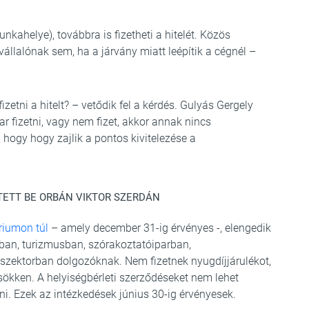
kahelye), továbbra is fizetheti a hitelét. Közös
lalónak sem, ha a járvány miatt leépítik a cégnél –
izetni a hitelt? – vetődik fel a kérdés. Gulyás Gergely
r fizetni, vagy nem fizet, akkor annak nincs
hogy hogy zajlik a pontos kivitelezése a
TETT BE ORBÁN VIKTOR SZERDÁN
óriumon túl
– amely december 31-ig érvényes -, elengedik
ásban, turizmusban, szórakoztatóiparban,
, szektorban dolgozóknak. Nem fizetnek nyugdíjjárulékot,
ökken. A helyiségbérleti szerződéseket nem lehet
lni. Ezek az intézkedések június 30-ig érvényesek.