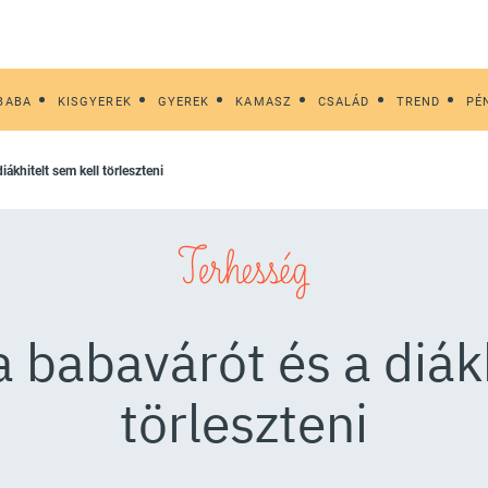
BABA
KISGYEREK
GYEREK
KAMASZ
CSALÁD
TREND
PÉ
iákhitelt sem kell törleszteni
Terhesség
a babavárót és a diákh
törleszteni