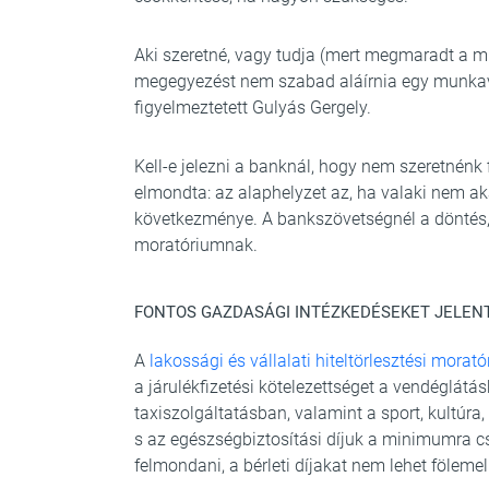
Aki szeretné, vagy tudja (mert megmaradt a mun
megegyezést nem szabad aláírnia egy munkavál
figyelmeztetett Gulyás Gergely.
Kell-e jelezni a banknál, hogy nem szeretnénk f
elmondta: az alaphelyzet az, ha valaki nem aka
következménye. A bankszövetségnél a döntés, 
moratóriumnak.
FONTOS GAZDASÁGI INTÉZKEDÉSEKET JELEN
A
lakossági és vállalati hiteltörlesztési morat
a járulékfizetési kötelezettséget a vendéglát
taxiszolgáltatásban, valamint a sport, kultúra
s az egészségbiztosítási díjuk a minimumra cs
felmondani, a bérleti díjakat nem lehet föleme