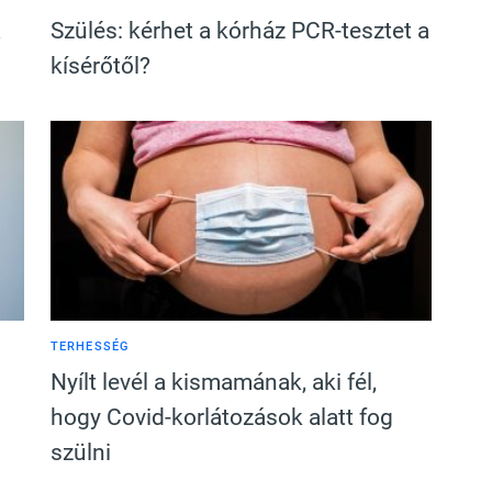
a
Szülés: kérhet a kórház PCR-tesztet a
kísérőtől?
TERHESSÉG
Nyílt levél a kismamának, aki fél,
hogy Covid-korlátozások alatt fog
szülni