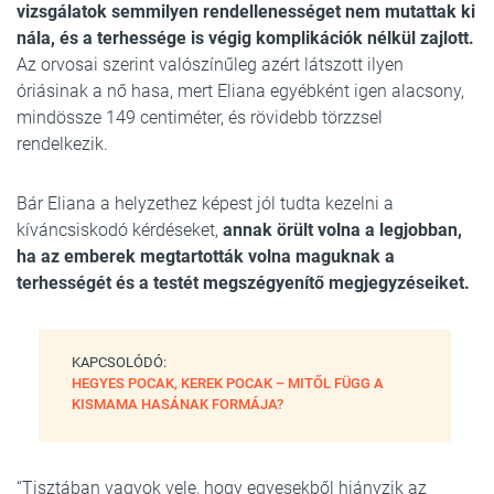
vizsgálatok semmilyen rendellenességet nem mutattak ki
nála, és a terhessége is végig komplikációk nélkül zajlott.
Az orvosai szerint valószínűleg azért látszott ilyen
óriásinak a nő hasa, mert Eliana egyébként igen alacsony,
mindössze 149 centiméter, és rövidebb törzzsel
rendelkezik.
Bár Eliana a helyzethez képest jól tudta kezelni a
kíváncsiskodó kérdéseket,
annak örült volna a legjobban,
ha az emberek megtartották volna maguknak a
terhességét és a testét megszégyenítő megjegyzéseiket.
KAPCSOLÓDÓ:
HEGYES POCAK, KEREK POCAK – MITŐL FÜGG A
KISMAMA HASÁNAK FORMÁJA?
“Tisztában vagyok vele, hogy egyesekből hiányzik az