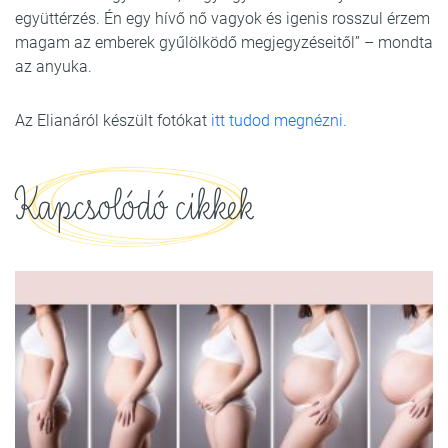
együttérzés. Én egy hívő nő vagyok és igenis rosszul érzem
magam az emberek gyűlölködő megjegyzéseitől” – mondta
az anyuka.
Az Elianáról készült fotókat
itt tudod megnézni.
Kapcsolódó cikkek