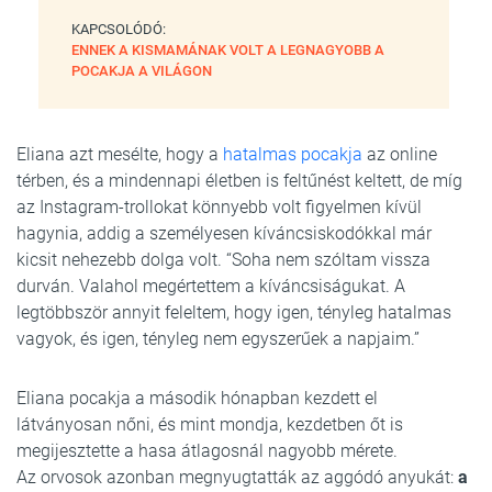
KAPCSOLÓDÓ:
ENNEK A KISMAMÁNAK VOLT A LEGNAGYOBB A
POCAKJA A VILÁGON
Eliana azt mesélte, hogy a
hatalmas pocakja
az online
térben, és a mindennapi életben is feltűnést keltett, de míg
az Instagram-trollokat könnyebb volt figyelmen kívül
hagynia, addig a személyesen kíváncsiskodókkal már
kicsit nehezebb dolga volt. “Soha nem szóltam vissza
durván. Valahol megértettem a kíváncsiságukat. A
legtöbbször annyit feleltem, hogy igen, tényleg hatalmas
vagyok, és igen, tényleg nem egyszerűek a napjaim.”
Eliana pocakja a második hónapban kezdett el
látványosan nőni, és mint mondja, kezdetben őt is
megijesztette a hasa átlagosnál nagyobb mérete.
Az orvosok azonban megnyugtatták az aggódó anyukát:
a