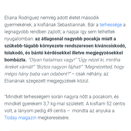
Eliana Rodriguez nemrég adott életet második
gyermekének, a kisfiának Sebastiannak. Bár a
terhessége
a
legnagyobb rendben zajlott, a napjai így sem telhettek
nyugalomban:
az átlagosnál nagyobb pocakja miatt a
szűkebb-tágabb környezete rendszeresen kíváncsiskodó,
tolakodó, és bántó kérdésekkel illetve megjegyzésekkel
bombázta.
“Olyan hatalmas vagy!” “Úgy nézel ki, mintha
ikreket várnál!” “Biztos nagyon fájhat!” “Megnézetted, hogy
mégis hány baba van odabent?”
– csak néhány, az
Elianának szegezett megjegyzések közül.
“Mindkét terhességem során nagyra nőtt a pocakom, és
mindkét gyerekem 3,7 kg-mal született. A kisfiam 52 centis
volt, a lányom pedig 49 centis – mondta az anyuka a
Today magazin
megkeresésére.