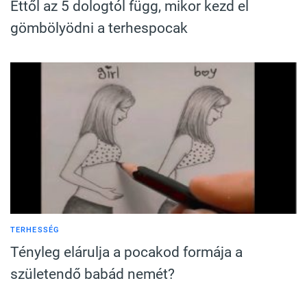
Ettől az 5 dologtól függ, mikor kezd el
gömbölyödni a terhespocak
TERHESSÉG
Tényleg elárulja a pocakod formája a
születendő babád nemét?