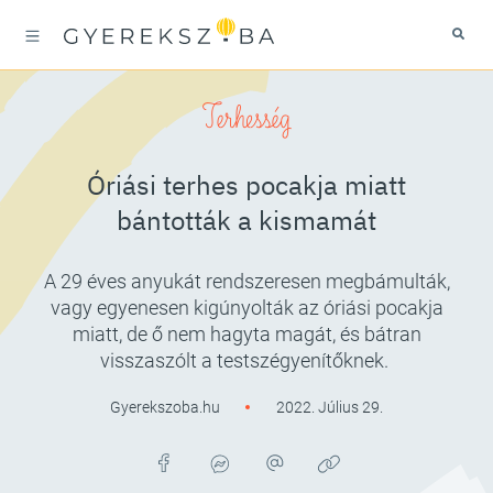
Terhesség
Óriási terhes pocakja miatt
bántották a kismamát
A 29 éves anyukát rendszeresen megbámulták,
vagy egyenesen kigúnyolták az óriási pocakja
miatt, de ő nem hagyta magát, és bátran
visszaszólt a testszégyenítőknek.
Gyerekszoba.hu
2022. Július 29.