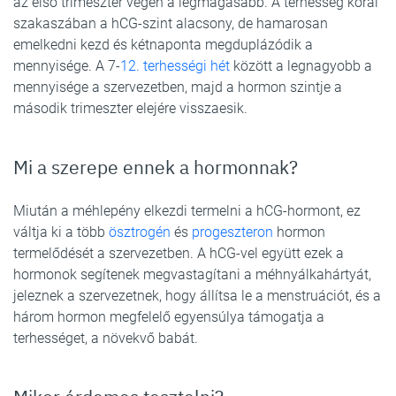
az első trimeszter végén a legmagasabb. A terhesség korai
szakaszában a hCG-szint alacsony, de hamarosan
emelkedni kezd és kétnaponta megduplázódik a
mennyisége. A 7-
12. terhességi hét
között a legnagyobb a
mennyisége a szervezetben, majd a hormon szintje a
második trimeszter elejére visszaesik.
Mi a szerepe ennek a hormonnak?
Miután a méhlepény elkezdi termelni a hCG-hormont, ez
váltja ki a több
ösztrogén
és
progeszteron
hormon
termelődését a szervezetben. A hCG-vel együtt ezek a
hormonok segítenek megvastagítani a méhnyálkahártyát,
jeleznek a szervezetnek, hogy állítsa le a menstruációt, és a
három hormon megfelelő egyensúlya támogatja a
terhességet, a növekvő babát.