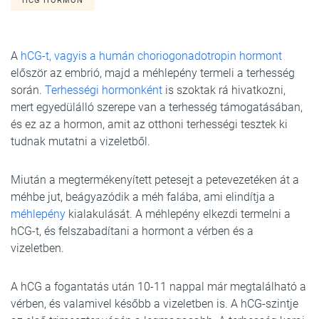
HCG HORMON
A
hCG-t, vagyis a humán choriogonadotropin hormont
először az embrió, majd a méhlepény termeli a terhesség
során.
Terhességi hormonként
is szoktak rá hivatkozni,
mert egyedülálló szerepe van a terhesség támogatásában,
és ez az a hormon, amit az otthoni terhességi tesztek ki
tudnak mutatni a vizeletből.
Miután a megtermékenyített petesejt a petevezetéken át a
méhbe jut, beágyazódik a méh falába, ami elindítja a
méhlepény
kialakulását. A méhlepény elkezdi termelni a
hCG-t, és felszabadítani a hormont a vérben és a
vizeletben.
A hCG a fogantatás után 10-11 nappal már megtalálható a
vérben, és valamivel később a vizeletben is. A hCG-szintje