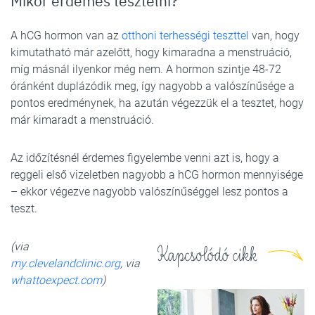
Mikor érdemes tesztelni?
A hCG hormon van az
otthoni terhességi teszttel
van, hogy
kimutatható már azelőtt, hogy kimaradna a menstruáció,
míg másnál ilyenkor még nem. A hormon szintje 48-72
óránként duplázódik meg, így nagyobb a valószínűsége a
pontos eredménynek, ha azután végezzük el a tesztet, hogy
már kimaradt a menstruáció.
Az időzítésnél érdemes figyelembe venni azt is, hogy a
reggeli első vizeletben nagyobb a hCG hormon mennyisége
– ekkor végezve nagyobb valószínűséggel lesz pontos a
teszt.
(via
Kapcsolódó cikk
my.clevelandclinic.org
, via
whattoexpect.com
)