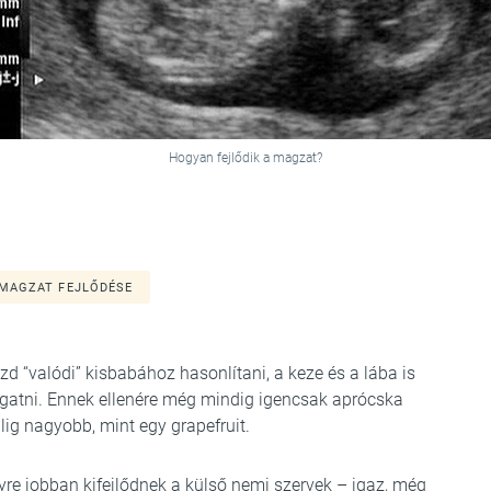
Hogyan fejlődik a magzat?
MAGZAT FEJLŐDÉSE
 “valódi” kisbabához hasonlítani, a keze és a lába is
lítgatni. Ennek ellenére még mindig igencsak aprócska
ig nagyobb, mint egy grapefruit.
re jobban kifejlődnek a külső nemi szervek – igaz, még