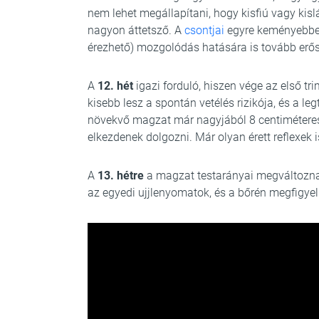
nem lehet megállapítani, hogy kisfiú vagy ki
nagyon áttetsző. A
csontjai
egyre keményebbek
érezhető) mozgolódás hatására is tovább erő
A
12. hét
igazi forduló, hiszen vége az első tr
kisebb lesz a spontán vetélés rizikója, és a l
növekvő magzat már nagyjából 8 centiméteres, 
elkezdenek dolgozni. Már olyan érett reflexek 
A
13. hétre
a magzat testarányai megváltoznak
az egyedi ujjlenyomatok, és a bőrén megfigyel