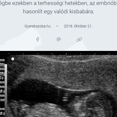
be ezekben a terhességi hetekben, az embrióbó
hasonlít egy valódi kisbabára.
Gyerekszoba.hu
2018. Október 21.