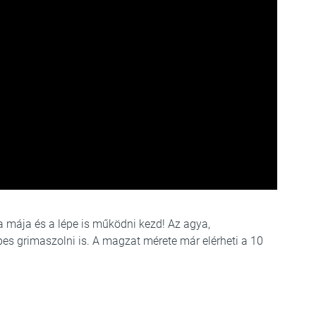
 mája és a lépe is működni kezd! Az agya,
pes grimaszolni is. A magzat mérete már elérheti a 10