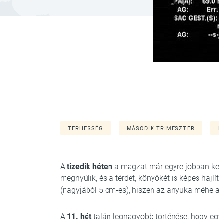
TERHESSÉG
MÁSODIK TRIMESZTER
A
tizedik héten
a magzat már egyre jobban kezd
megnyúlik, és a térdét, könyökét is képes haj
(nagyjából 5 cm-es), hiszen az anyuka méhe al
A
11. hét
talán legnagyobb történése, hogy egy