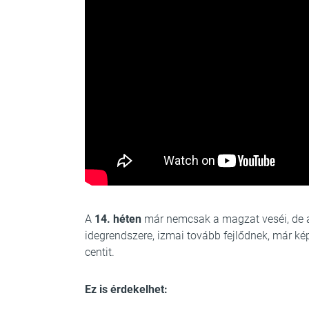
A
14. héten
már nemcsak a magzat veséi, de a
idegrendszere, izmai tovább fejlődnek, már ké
centit.
Ez is érdekelhet: