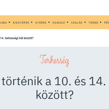
BABA
KISGYEREK
GYEREK
KAMASZ
CSALÁD
TREND
PÉ
s 14. terhességi hét között?
Terhesség
történik a 10. és 14.
között?