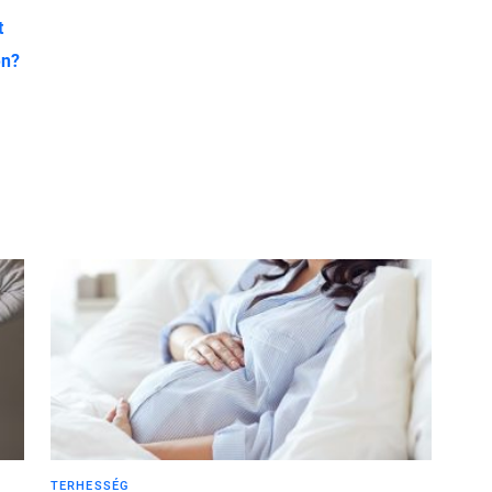
t
en?
TERHESSÉG