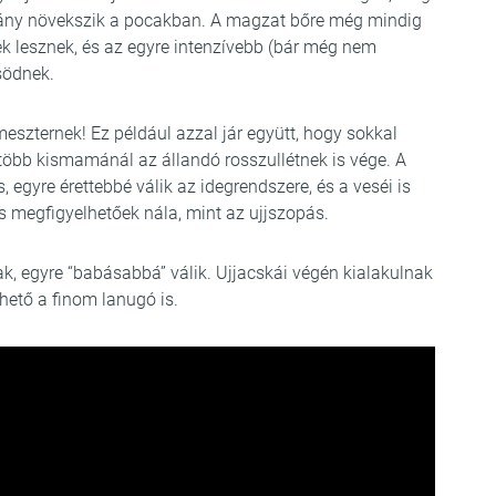
slány növekszik a pocakban. A magzat bőre még mindig
 lesznek, és az egyre intenzívebb (bár még nem
södnek.
imeszternek! Ez például azzal jár együtt, hogy sokkal
egtöbb kismamánál az állandó rosszullétnek is vége. A
egyre érettebbé válik az idegrendszere, és a veséi is
is megfigyelhetőek nála, mint az ujjszopás.
, egyre “babásabbá” válik. Ujjacskái végén kialakulnak
hető a finom lanugó is.