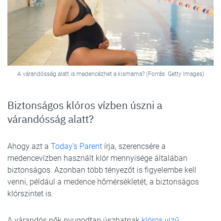
A várandósság alatt is medencézhet a kismama? (Forrás: Getty Images)
Biztonságos klóros vízben úszni a
várandósság alatt?
Ahogy azt a
Today’s Parent
írja, szerencsére a
medencevízben használt klór mennyisége általában
biztonságos. Azonban több tényezőt is figyelembe kell
venni, például a medence hőmérsékletét, a biztonságos
klórszintet is.
A várandós nők nyugodtan úszhatnak
klóros vizű