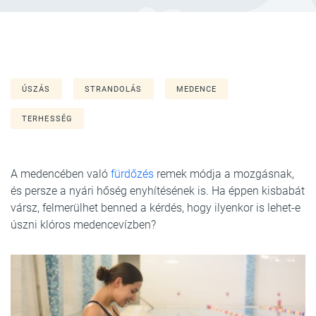
ÚSZÁS
STRANDOLÁS
MEDENCE
TERHESSÉG
A medencében való
fürdőzés
remek módja a mozgásnak,
és persze a nyári hőség enyhítésének is. Ha éppen kisbabát
vársz, felmerülhet benned a kérdés, hogy ilyenkor is lehet-e
úszni klóros medencevízben?