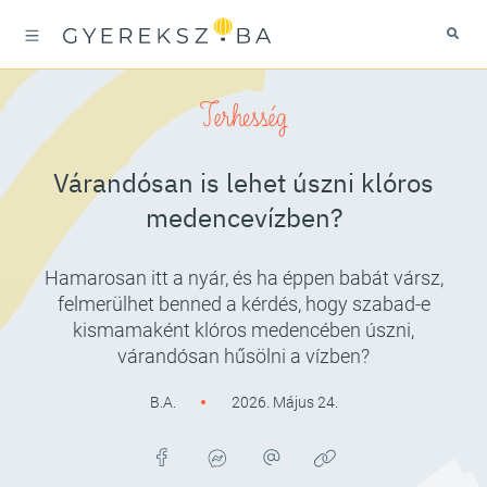
Terhesség
Várandósan is lehet úszni klóros
medencevízben?
Hamarosan itt a nyár, és ha éppen babát vársz,
felmerülhet benned a kérdés, hogy szabad-e
kismamaként klóros medencében úszni,
várandósan hűsölni a vízben?
B.A.
2026. Május 24.