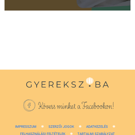
0
seconds
of
1
minute,
38
seconds
Kövess minket a Facebookon!
IMPRESSZUM
SZERZŐI JOGOK
ADATKEZELÉS
FELHASZNÁLÁSI FELTÉTELEK
TARTALMI SZABÁLYZAT