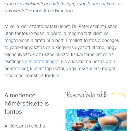
érdemes csökkenteni a kitettséget, vagy tanácsot kérni az
orvosodtól”
– mondta el Brandner.
Mivel a klór szárító hatású lehet, Dr. Patel szerint úszás
után fontos lemosni a bőrről a megmaradt klórt, és
megfelelően hidratálni a bőrt. Emellett fontos a bőséges
folyadékfogyasztás és a kiegyensúlyozott étrend, hogy
ellensúlyozzuk az úszás okozta fizikai terhelést és az
esetleges
dehidratáltságot
. Ha a kismama úszás után
bőrirritációt, kiütést tapasztal, vagy rosszul érzi magát,
tanácsos orvoshoz fordulni.
Kapcsolódó cikk
A medence
hőmérséklete is
fontos
A klórszint mellett a