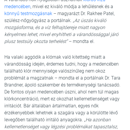
medencében
, mivel ez kiváló módja a lehűlésnek és a
könnyű testmozgásnak
– magyarázt Dr. Rakhee Patel,
szülész-nőgyógyász a portálnak.
„Az úszás kiváló
mozgásforma, és a víz felhajtóereje miatt nagyon
kényelmes lehet, mivel enyhítheti a várandóssággal járó
plusz testsúly okozta terhelést”
– mondta el.
Ha valaki aggódik a klórnak való kitettség miatt a
várandósság idején, érdemes tudni, hogy a medencében
található klór mennyisége valószínűleg nem okoz
problémát a magzatnak – mondta el a portálnak Dr. Tara
Brandner, ápoló szakember és termékenységi tanácsadó.
De fontos olyan medencében úszni, ahol nem túl magas
klórkoncentráció, mert ez okozhat kellemetlenséget vagy
irritációt. Bár általában ártalmatlan, egyes nők
érzékenyebbek lehetnek a szagára vagy a körülötte lévő
levegőben található irritáló anyagokra.
„Ha azonban
kellemetlenséget vagy légzési problémákat tapasztalsz,