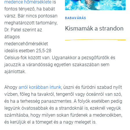
medence hőmérséklete
is
fontos tényező, ha babát
vársz. Bár nincs pontosan
BABAVÁRÁS
meghatározott tartomány,
Kismamák a strandon
Dr. Patel szerint az
átlagos
medencehőmérséklet
ideális esetben 25,5-28
Celsius-fok között van. Ugyanakkor a pezsgőfürdők és
jacuzzik a várandósság egyetlen szakaszában sem
ajánlottak.
Ahogy
arról korábban írtunk
, úszni és fürödni szabad nyílt
vízben, főleg ha tavakról, tengerről vagy óceánról van szó,
és ha a terhesség panaszmentes. A folyók esetében pedig
legyünk óvatosabbak és a strandoknál is, ezeknél vegyük
számításba, hogy milyen sokan fürdenek a medencékben,
és kerüljük el a tömeget és a nagy meleget is.