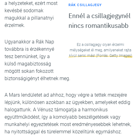
a helyzeteket, ezért most
RÁK CSILLAGJEGY
kevésbé sodornak
Ennél a csillagjegynél
magukkal a pillanatnyi
nincs romantikusabb
érzelmek.
Ugyanakkor a Rák Nap
Ez a csillagjegy olyan érzelmi
továbbra is érzékennyé
mélységeket él meg, amilyeneket rajta
tesz bennünket, így a
kívül senki más! (Forrás: Getty Images)
külső magabiztosság
mögött sokan fokozott
biztonságigényt élhetnek meg.
A Mars lendületet ad ahhoz, hogy végre a tettek mezejére
lépjünk, különösen azokban az ügyekben, amelyeket eddig
halogattunk. A Vénusz támogatja a harmonikus
együttműködést, így a komolyabb beszélgetések vagy
munkahelyi egyeztetések most eredményesebbek lehetnek,
ha nyitottsággal és türelemmel közelítünk egymáshoz.