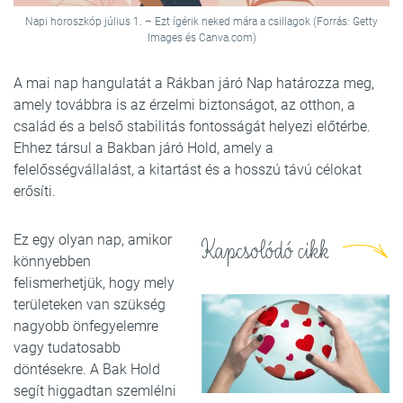
Napi horoszkóp július 1. – Ezt ígérik neked mára a csillagok (Forrás: Getty
Images és Canva.com)
A mai nap hangulatát a Rákban járó Nap határozza meg,
amely továbbra is az érzelmi biztonságot, az otthon, a
család és a belső stabilitás fontosságát helyezi előtérbe.
Ehhez társul a Bakban járó Hold, amely a
felelősségvállalást, a kitartást és a hosszú távú célokat
erősíti.
Ez egy olyan nap, amikor
Kapcsolódó cikk
könnyebben
felismerhetjük, hogy mely
területeken van szükség
nagyobb önfegyelemre
vagy tudatosabb
döntésekre. A Bak Hold
segít higgadtan szemlélni