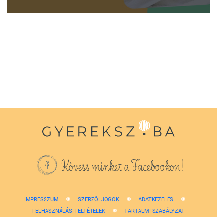
0
seconds
of
1
minute,
38
seconds
Kövess minket a Facebookon!
IMPRESSZUM
SZERZŐI JOGOK
ADATKEZELÉS
FELHASZNÁLÁSI FELTÉTELEK
TARTALMI SZABÁLYZAT