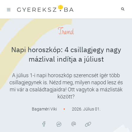
Trend
Napi horoszkóp: 4 csillagjegy nagy
mázlival indítja a júliust
A július 1-i napi horoszkóp szerencsét ígér több
csillagjegynek is. Nézd meg, milyen napod lesz és
mi vár a családtagjaidra! Ott vagytok a mázlisták
között?
Bagaméri Viki
2026. Július 01.