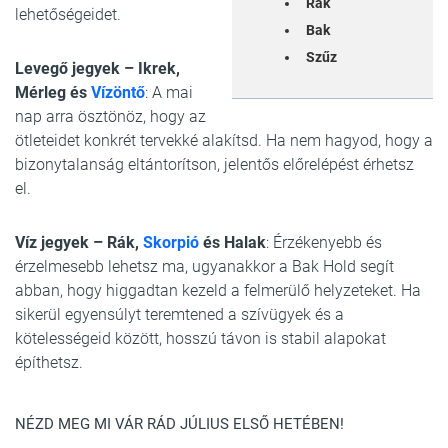
Rák
lehetőségeidet.
Bak
Szűz
Levegő jegyek – Ikrek,
Mérleg és
Vízöntő
: A mai
nap arra ösztönöz, hogy az
ötleteidet konkrét tervekké alakítsd. Ha nem hagyod, hogy a
bizonytalanság eltántorítson, jelentős előrelépést érhetsz
el.
Víz jegyek – Rák,
Skorpió
és Halak
: Érzékenyebb és
érzelmesebb lehetsz ma, ugyanakkor a Bak Hold segít
abban, hogy higgadtan kezeld a felmerülő helyzeteket. Ha
sikerül egyensúlyt teremtened a szívügyek és a
kötelességeid között, hosszú távon is stabil alapokat
építhetsz.
NÉZD MEG MI VÁR RÁD JÚLIUS ELSŐ HETÉBEN!