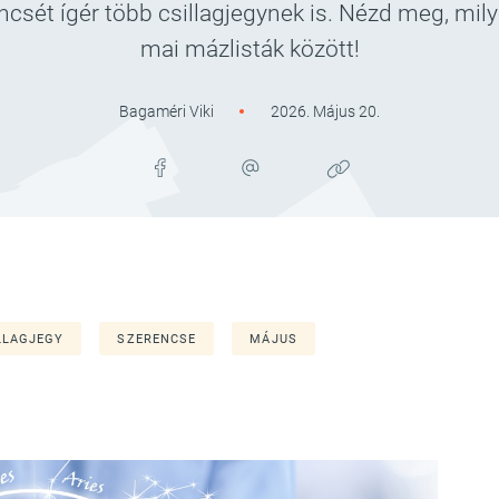
csét ígér több csillagjegynek is. Nézd meg, mily
mai mázlisták között!
Bagaméri Viki
2026. Május 20.
LLAGJEGY
SZERENCSE
MÁJUS