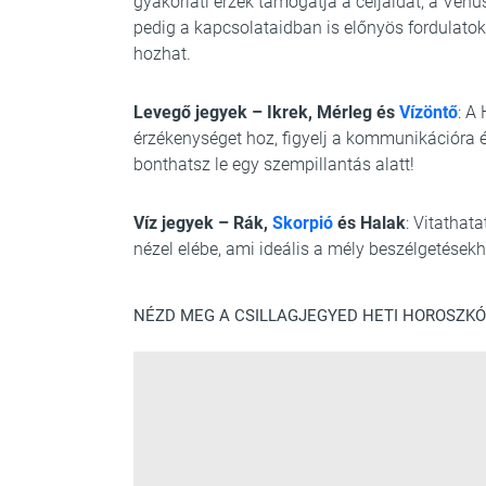
gyakorlati érzék támogatja a céljaidat, a Vénu
pedig a kapcsolataidban is előnyös fordulatok
hozhat.
Levegő jegyek – Ikrek, Mérleg és
Vízöntő
: A
érzékenységet hoz, figyelj a kommunikációra 
bonthatsz le egy szempillantás alatt!
Víz jegyek – Rák,
Skorpió
és Halak
: Vitathata
nézel elébe, ami ideális a mély beszélgetések
NÉZD MEG A CSILLAGJEGYED HETI HOROSZKÓP