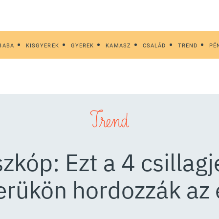
BABA
KISGYEREK
GYEREK
KAMASZ
CSALÁD
TREND
PÉ
Trend
zkóp: Ezt a 4 csillag
erükön hordozzák az 