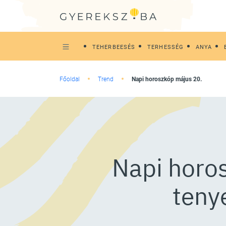
TEHERBEESÉS
TERHESSÉG
ANYA
Főoldal
Trend
Napi horoszkóp május 20.
Napi horos
teny