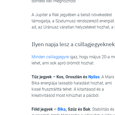
döntést kell meghoznod!
A Jupiter a Rák jegyében a belső növekedést
támogatja, a Szaturnusz rendszerező energiát
ad, az Uránusz váratlan helyzeteket hozhat, a N
Ilyen napja lesz a csillagjegyeknek
Minden csillagjegyre
igaz, hogy május 20-a m
lehet, ami sok apró örömöt hozhat.
Tűz jegyek – Kos, Oroszlán és
Nyilas
: A Mars
Bika energiája lassabb haladást hozhat, ami
kissé frusztrálttá tehet. A kitartásod és a
kreativitásod most kihúzhat a pácból.
Föld jegyek –
Bika
, Szűz és Bak
: Stabilitás és