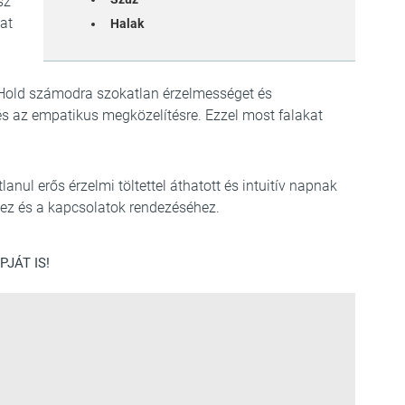
sz
at
Halak
 Hold számodra szokatlan érzelmességet és
és az empatikus megközelítésre. Ezzel most falakat
tlanul erős érzelmi töltettel áthatott és intuitív napnak
hez és a kapcsolatok rendezéséhez.
JÁT IS!