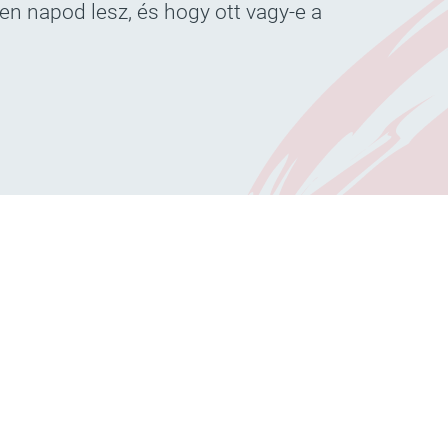
en napod lesz, és hogy ott vagy-e a