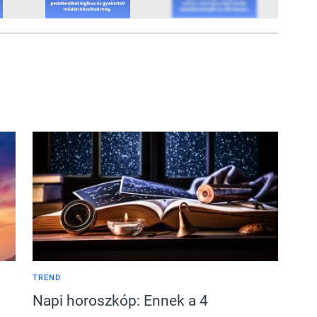
12
FOTÓ
TREND
Napi horoszkóp: Ennek a 4