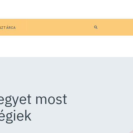
NZTÁRCA
jegyet most
égiek