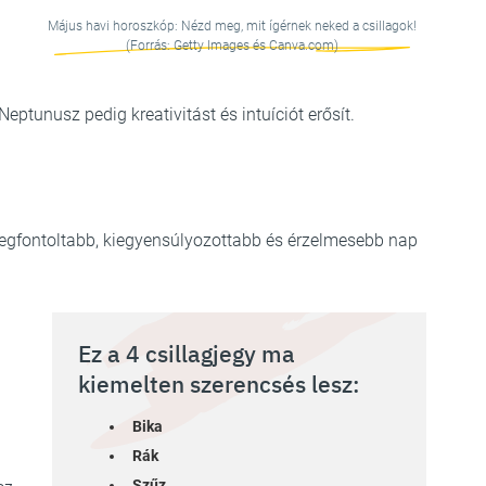
Május havi horoszkóp: Nézd meg, mit ígérnek neked a csillagok!
(Forrás: Getty Images és Canva.com)
eptunusz pedig kreativitást és intuíciót erősít.
egfontoltabb, kiegyensúlyozottabb és érzelmesebb nap
Ez a 4 csillagjegy ma
kiemelten szerencsés lesz:
Bika
Rák
Szűz