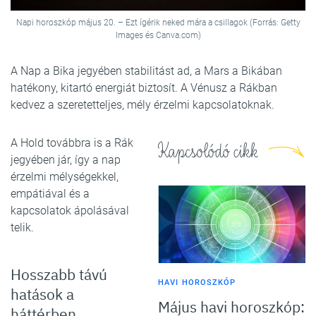
Napi horoszkóp május 20. – Ezt ígérik neked mára a csillagok (Forrás: Getty
Images és Canva.com)
A Nap a Bika jegyében stabilitást ad, a Mars a Bikában
hatékony, kitartó energiát biztosít. A Vénusz a Rákban
kedvez a szeretetteljes, mély érzelmi kapcsolatoknak.
A Hold továbbra is a Rák
Kapcsolódó cikk
jegyében jár, így a nap
érzelmi mélységekkel,
empátiával és a
kapcsolatok ápolásával
telik.
Hosszabb távú
HAVI HOROSZKÓP
hatások a
Május havi horoszkóp:
háttérben