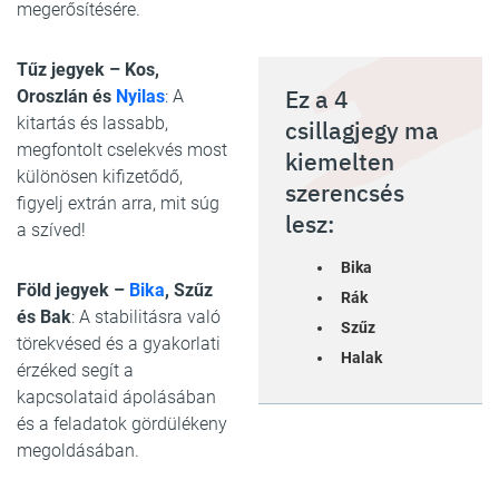
megerősítésére.
Tűz jegyek – Kos,
Ez a 4
Oroszlán és
Nyilas
: A
kitartás és lassabb,
csillagjegy ma
megfontolt cselekvés most
kiemelten
különösen kifizetődő,
szerencsés
figyelj extrán arra, mit súg
lesz:
a szíved!
Bika
Föld jegyek –
Bika
, Szűz
Rák
és Bak
: A stabilitásra való
Szűz
törekvésed és a gyakorlati
Halak
érzéked segít a
kapcsolataid ápolásában
és a feladatok gördülékeny
megoldásában.