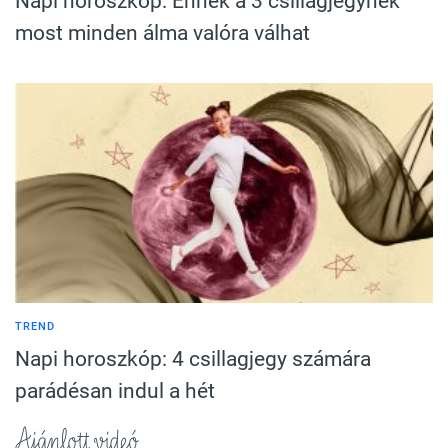
Napi horoszkóp: Ennek a 3 csillagjegynek
most minden álma valóra válhat
TREND
Napi horoszkóp: 4 csillagjegy számára
parádésan indul a hét
Ajánlott videó