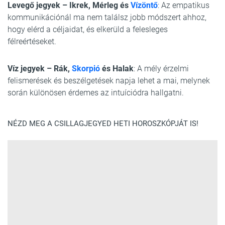
Levegő jegyek – Ikrek, Mérleg és
Vízöntő
: Az empatikus
kommunikációnál ma nem találsz jobb módszert ahhoz,
hogy elérd a céljaidat, és elkerüld a felesleges
félreértéseket.
Víz jegyek – Rák,
Skorpió
és Halak
: A mély érzelmi
felismerések és beszélgetések napja lehet a mai, melynek
során különösen érdemes az intuíciódra hallgatni.
NÉZD MEG A CSILLAGJEGYED HETI HOROSZKÓPJÁT IS!