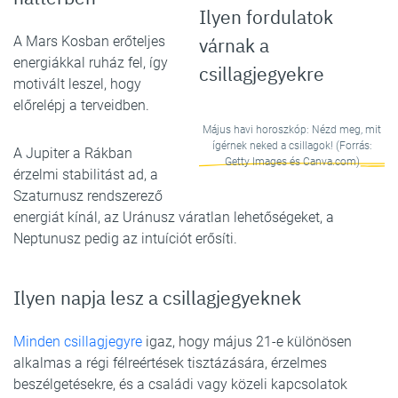
Ilyen fordulatok
A Mars Kosban erőteljes
várnak a
energiákkal ruház fel, így
csillagjegyekre
motivált leszel, hogy
előrelépj a terveidben.
Május havi horoszkóp: Nézd meg, mit
ígérnek neked a csillagok! (Forrás:
A Jupiter a Rákban
Getty Images és Canva.com)
érzelmi stabilitást ad, a
Szaturnusz rendszerező
energiát kínál, az Uránusz váratlan lehetőségeket, a
Neptunusz pedig az intuíciót erősíti.
Ilyen napja lesz a csillagjegyeknek
Minden csillagjegyre
igaz, hogy május 21-e különösen
alkalmas a régi félreértések tisztázására, érzelmes
beszélgetésekre, és a családi vagy közeli kapcsolatok