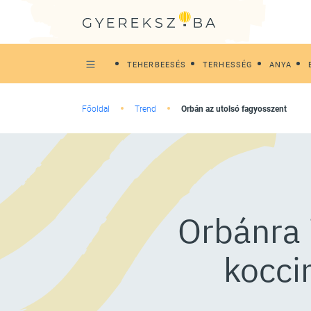
TEHERBEESÉS
TERHESSÉG
ANYA
Főoldal
Trend
Orbán az utolsó fagyosszent
Orbánra 
kocci