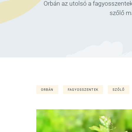
Orbán az utolsó a fagyosszentek
szőlő má
ORBÁN
FAGYOSSZENTEK
SZŐLŐ