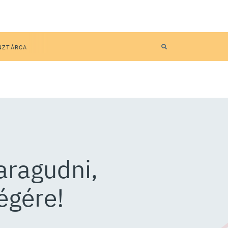
NZTÁRCA
aragudni,
égére!