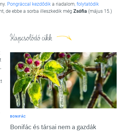
ény.
Pongráccal kezdődik
a riadalom
, folytatódik
t, de ebbe a sorba illeszkedik még
Zsófia
(május 15.)
Kapcsolódó cikk
t
t
,
t
,
BONIFÁC
Bonifác és társai nem a gazdák