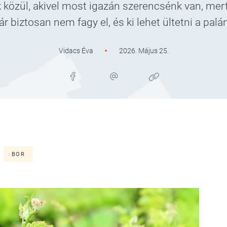
 közül, akivel most igazán szerencsénk van, mert
r biztosan nem fagy el, és ki lehet ültetni a palán
Vidacs Éva
2026. Május 25.
BOR