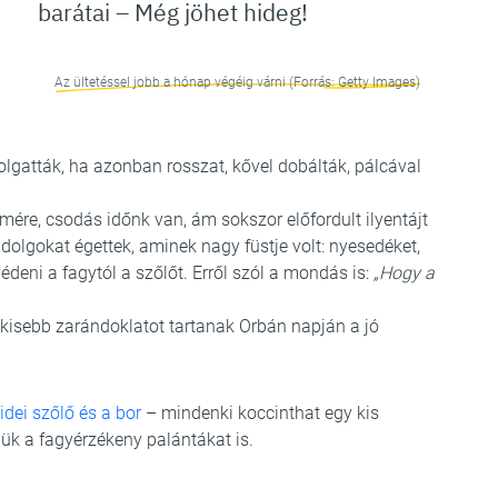
barátai – Még jöhet hideg!
Az ültetéssel jobb a hónap végéig várni (Forrás: Getty Images)
olgatták, ha azonban rosszat, kővel dobálták, pálcával
ére, csodás időnk van, ám sokszor előfordult ilyentájt
 dolgokat égettek, aminek nagy füstje volt: nyesedéket,
védeni a fagytól a szőlőt. Erről szól a mondás is:
„Hogy a
 kisebb zarándoklatot tartanak Orbán napján a jó
idei szőlő és a bor
– mindenki koccinthat egy kis
jük a fagyérzékeny palántákat is.