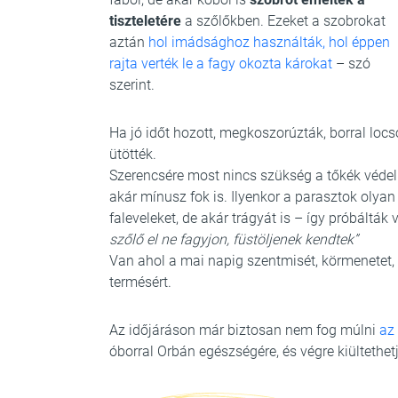
tiszteletére
a szőlőkben. Ezeket a szobrokat
aztán
hol imádsághoz használták, hol éppen
rajta verték le a fagy okozta károkat
– szó
szerint.
Ha jó időt hozott, megkoszorúzták, borral locs
ütötték.
Szerencsére most nincs szükség a tőkék védelm
akár mínusz fok is. Ilyenkor a parasztok olyan
faleveleket, de akár trágyát is – így próbálták 
szőlő el ne fagyjon, füstöljenek kendtek”
Van ahol a mai napig szentmisét, körmenetet,
termésért.
Az időjáráson már biztosan nem fog múlni
az 
óborral Orbán egészségére, és végre kiültethet