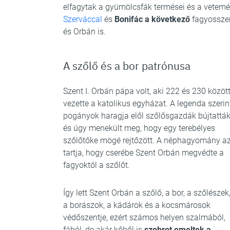
elfagytak a gyümölcsfák termései és a vetem
Szerváccal
és
Bonifác a következő
fagyosszen
és Orbán is.
A szőlő és a bor patrónusa
Szent I. Orbán pápa volt, aki 222 és 230 közöt
vezette a katolikus egyházat. A legenda szerin
pogányok haragja elől szőlősgazdák bújtatták
és úgy menekült meg, hogy egy terebélyes
szőlőtőke mögé rejtőzött. A néphagyomány az
tartja, hogy cserébe Szent Orbán megvédte a
fagyoktól a szőlőt.
Így lett Szent Orbán a szőlő, a bor, a szőlészek
a borászok, a kádárok és a kocsmárosok
védőszentje, ezért számos helyen szalmából,
fából, de akár kőből is
szobrot emeltek a