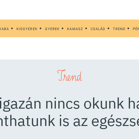
BABA
KISGYEREK
GYEREK
KAMASZ
CSALÁD
TREND
PÉ
Trend
igazán nincs okunk h
nthatunk is az egészs