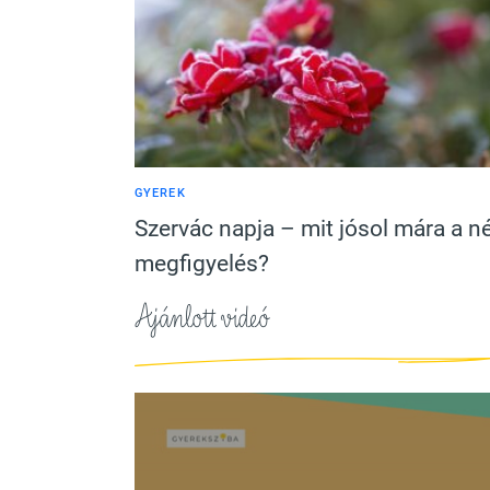
GYEREK
Szervác napja – mit jósol mára a n
megfigyelés?
Ajánlott videó