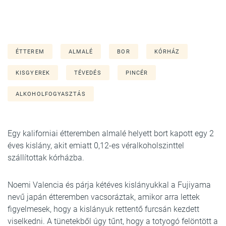
ÉTTEREM
ALMALÉ
BOR
KÓRHÁZ
KISGYEREK
TÉVEDÉS
PINCÉR
ALKOHOLFOGYASZTÁS
Egy kaliforniai étteremben almalé helyett bort kapott egy 2
éves kislány, akit emiatt 0,12-es véralkoholszinttel
szállítottak kórházba.
Noemi Valencia és párja kétéves kislányukkal a Fujiyama
nevű japán étteremben vacsoráztak, amikor arra lettek
figyelmesek, hogy a kislányuk rettentő furcsán kezdett
viselkedni. A tünetekből úgy tűnt, hogy a totyogó felöntött a