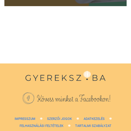
0
seconds
of
1
minute,
38
seconds
Kövess minket a Facebookon!
IMPRESSZUM
SZERZŐI JOGOK
ADATKEZELÉS
FELHASZNÁLÁSI FELTÉTELEK
TARTALMI SZABÁLYZAT