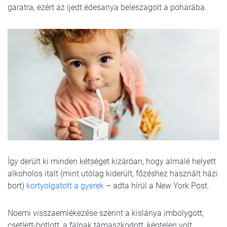
garatra, ezért az ijedt édesanya beleszagolt a poharába.
Így derült ki minden kétséget kizáróan, hogy almalé helyett
alkoholos italt (mint utólag kiderült, főzéshez használt házi
bort)
kortyolgatott a gyerek
– adta hírül a New York Post.
Noemi visszaemlékezése szerint a kislánya imbolygott,
csetlett-botlott, a falnak támaszkodott, képtelen volt