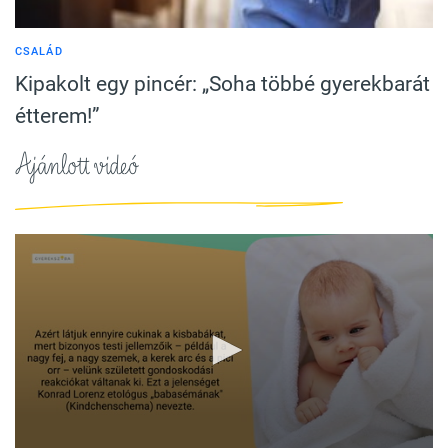
CSALÁD
Kipakolt egy pincér: „Soha többé gyerekbarát
étterem!”
Ajánlott videó