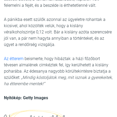
felemelni a fejét, és a beszéde is érthetetlenné vált.
A pánikba esett szülők azonnal az ügyeletre rohantak a
kicsivel, ahol közölték velük, hogy a kislány
véralkoholszintje 0,12 volt. Bár a kislány azóta szerencsére
jól van, a pár nem hagyta annyiban a történteket, és az
ügyet a rendőrség vizsgálja.
Az étterem
beismerte, hogy hibáztak: a házi főzőbort
tévesen almalének címkéztek fel, így kerülhetett a kislány
poharába. Az édesanya nagyobb körültekintésre biztatja a
szülőket:
„Mindig kóstoljátok meg, mit isznak a gyerekeitek,
ha étterembe mentek!”
Nyitókép: Getty Images