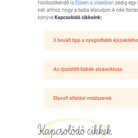
hordozókendő is.
Ebben a videóban
pedig egy 
kell ahhoz, hogy a baba elaludjon.A cikk forr
könyve.
Kapcsolódó cikkeink:
3 bevált tipp a nyugodtabb éjszakákh
Az újszülött babák alvásciklusa
Elavult altatási módszerek
Kapcsolódó cikkek