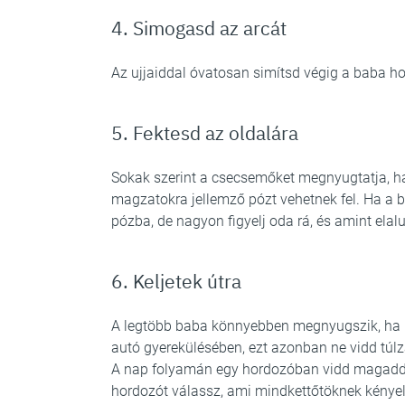
4. Simogasd az arcát
Az ujjaiddal óvatosan simítsd végig a baba ho
5. Fektesd az oldalára
Sokak szerint a csecsemőket megnyugtatja, ha
magzatokra jellemző pózt vehetnek fel. Ha a 
pózba, de nagyon figyelj oda rá, és amint elalud
6. Keljetek útra
A legtöbb baba könnyebben megnyugszik, ha le
autó gyerekülésében, ezt azonban ne vidd túlz
A nap folyamán egy hordozóban vidd magaddal
hordozót válassz, ami mindkettőtöknek kényel