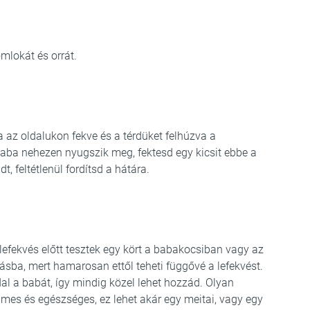
mlokát és orrát.
 az oldalukon fekve és a térdüket felhúzva a
baba nehezen nyugszik meg, fektesd egy kicsit ebbe a
t, feltétlenül fordítsd a hátára.
fekvés előtt tesztek egy kört a babakocsiban vagy az
ásba, mert hamarosan ettől teheti függővé a lefekvést.
 a babát, így mindig közel lehet hozzád. Olyan
mes és egészséges, ez lehet akár egy meitai, vagy egy