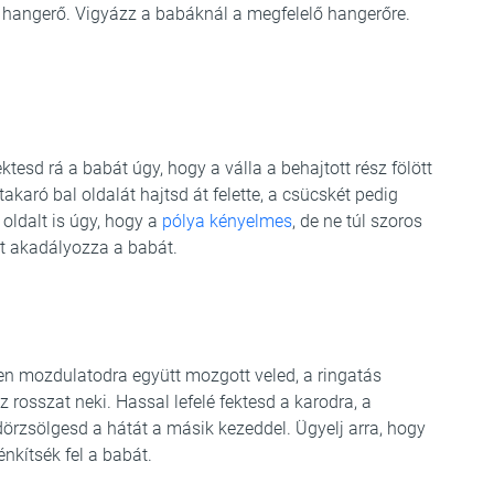
 a hangerő. Vigyázz a babáknál a megfelelő hangerőre.
ktesd rá a babát úgy, hogy a válla a behajtott rész fölött
 takaró bal oldalát hajtsd át felette, a csücskét pedig
 oldalt is úgy, hogy a
pólya kényelmes
, de ne túl szoros
rt akadályozza a babát.
 mozdulatodra együtt mozgott veled, a ringatás
rosszat neki. Hassal lefelé fektesd a karodra, a
dörzsölgesd a hátát a másik kezeddel. Ügyelj arra, hogy
nkítsék fel a babát.