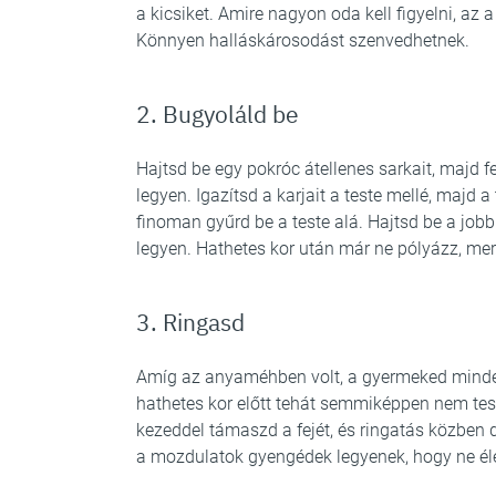
a kicsiket. Amire nagyon oda kell figyelni, az
Könnyen halláskárosodást szenvedhetnek.
2. Bugyoláld be
Hajtsd be egy pokróc átellenes sarkait, majd fe
legyen. Igazítsd a karjait a teste mellé, majd a
finoman gyűrd be a teste alá. Hajtsd be a jobb
legyen. Hathetes kor után már ne pólyázz, me
3. Ringasd
Amíg az anyaméhben volt, a gyermeked minden
hathetes kor előtt tehát semmiképpen nem tesz 
kezeddel támaszd a fejét, és ringatás közben 
a mozdulatok gyengédek legyenek, hogy ne élé