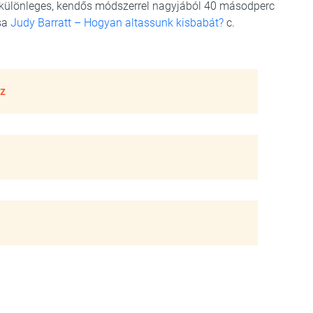
különleges, kendős módszerrel nagyjából 40 másodperc
ása
Judy Barratt – Hogyan altassunk kisbabát?
c.
oz