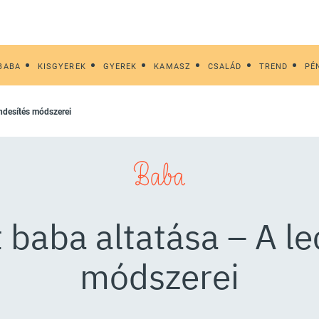
BABA
KISGYEREK
GYEREK
KAMASZ
CSALÁD
TREND
PÉ
sendesítés módszerei
Baba
t baba altatása – A l
módszerei