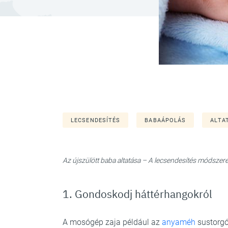
LECSENDESÍTÉS
BABAÁPOLÁS
ALTA
Az újszülött baba altatása – A lecsendesítés módszere
1. Gondoskodj háttérhangokról
A mosógép zaja például az
anyaméh
sustorgó 