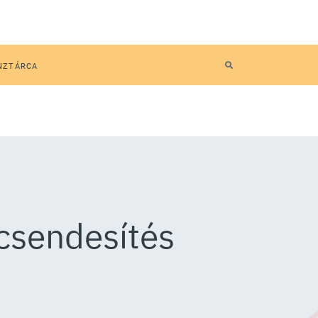
NZTÁRCA
ecsendesítés