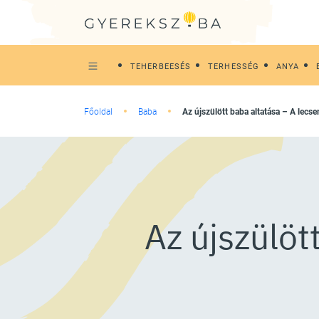
TEHERBEESÉS
TERHESSÉG
ANYA
Főoldal
Baba
Az újszülött baba altatása – A lec
Az újszülöt