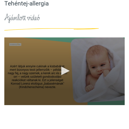
Tehéntej-allergia
Ajánlott videó
0
seconds
of
1
minute,