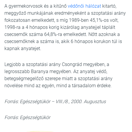
A gyermekorvosok és a kitűnő
védőnői hálózat
kitartó,
meggyőző munkájának eredményeként a szoptatási arány
fokozatosan emelkedett, s míg 1989-ben 45,1%-os volt,
1998-ra a 4 hónapos korig kizárólag anyatejjel táplált
csecsemők száma 64,8%-ra emelkedett. Nőtt azoknak a
csecsemőknek a száma is, akik 6 hónapos korukon túl is
kapnak anyatejet.
Legjobb a szoptatási arány Csongrád megyében, a
legrosszabb Baranya megyében. Az anyatej védő,
betegségmegelőző szerepe miatt a szoptatási arány
növelése mind az egyén, mind a társadalom érdeke.
Forrás: Egészségtükör – VIII./8., 2000. Augusztus
Forrás: Egészségtükör