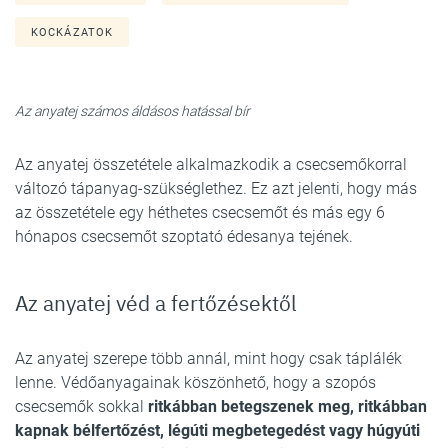
KOCKÁZATOK
Az anyatej számos áldásos hatással bír
Az anyatej összetétele alkalmazkodik a csecsemőkorral
változó tápanyag-szükséglethez. Ez azt jelenti, hogy más
az összetétele egy héthetes csecsemőt és más egy 6
hónapos csecsemőt szoptató édesanya tejének.
Az anyatej véd a fertőzésektől
Az anyatej szerepe több annál, mint hogy csak táplálék
lenne. Védőanyagainak köszönhető, hogy a szopós
csecsemők sokkal
ritkábban betegszenek meg, ritkábban
kapnak bélfertőzést, légúti megbetegedést vagy húgyúti