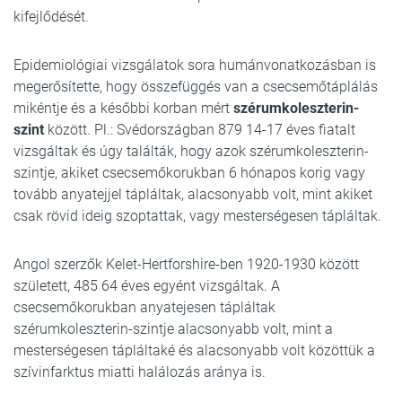
kifejlődését.
Epidemiológiai vizsgálatok sora humánvonatkozásban is
megerősítette, hogy összefüggés van a csecsemőtáplálás
mikéntje és a későbbi korban mért
szérumkoleszterin-
szint
között. Pl.: Svédországban 879 14-17 éves fiatalt
vizsgáltak és úgy találták, hogy azok szérumkoleszterin-
szintje, akiket csecsemőkorukban 6 hónapos korig vagy
tovább anyatejjel tápláltak, alacsonyabb volt, mint akiket
csak rövid ideig szoptattak, vagy mesterségesen tápláltak.
Angol szerzők Kelet-Hertforshire-ben 1920-1930 között
született, 485 64 éves egyént vizsgáltak. A
csecsemőkorukban anyatejesen tápláltak
szérumkoleszterin-szintje alacsonyabb volt, mint a
mesterségesen tápláltaké és alacsonyabb volt közöttük a
szívinfarktus miatti halálozás aránya is.