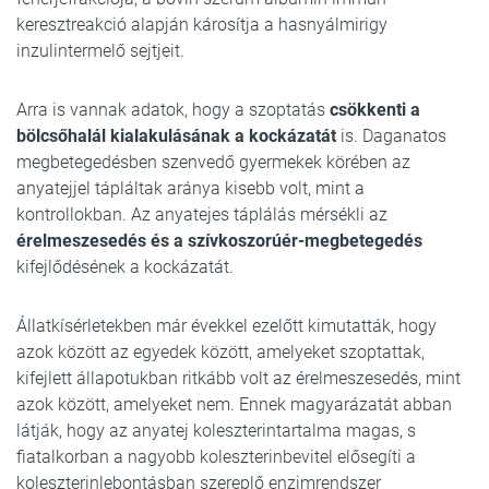
keresztreakció alapján károsítja a hasnyálmirigy
inzulintermelő sejtjeit.
Arra is vannak adatok, hogy a szoptatás
csökkenti a
bölcsőhalál kialakulásának a kockázatát
is. Daganatos
megbetegedésben szenvedő gyermekek körében az
anyatejjel tápláltak aránya kisebb volt, mint a
kontrollokban. Az anyatejes táplálás mérsékli az
érelmeszesedés és a szívkoszorúér-megbetegedés
kifejlődésének a kockázatát.
Állatkísérletekben már évekkel ezelőtt kimutatták, hogy
azok között az egyedek között, amelyeket szoptattak,
kifejlett állapotukban ritkább volt az érelmeszesedés, mint
azok között, amelyeket nem. Ennek magyarázatát abban
látják, hogy az anyatej koleszterintartalma magas, s
fiatalkorban a nagyobb koleszterinbevitel elősegíti a
koleszterinlebontásban szereplő enzimrendszer