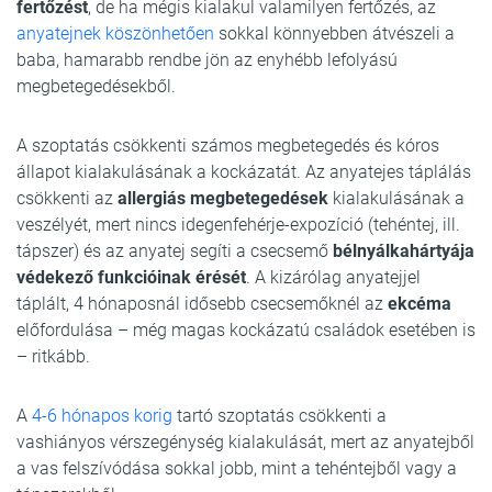
fertőzést
, de ha mégis kialakul valamilyen fertőzés, az
anyatejnek köszönhetően
sokkal könnyebben átvészeli a
baba, hamarabb rendbe jön az enyhébb lefolyású
megbetegedésekből.
A szoptatás csökkenti számos megbetegedés és kóros
állapot kialakulásának a kockázatát. Az anyatejes táplálás
csökkenti az
allergiás megbetegedések
kialakulásának a
veszélyét, mert nincs idegenfehérje-expozíció (tehéntej, ill.
tápszer) és az anyatej segíti a csecsemő
bélnyálkahártyája
védekező funkcióinak érését
. A kizárólag anyatejjel
táplált, 4 hónaposnál idősebb csecsemőknél az
ekcéma
előfordulása – még magas kockázatú családok esetében is
– ritkább.
A
4-6 hónapos korig
tartó szoptatás csökkenti a
vashiányos vérszegénység kialakulását, mert az anyatejből
a vas felszívódása sokkal jobb, mint a tehéntejből vagy a