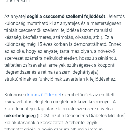
tápszerekből.
Az anyatej
segíti a csecsemő szellemi fejlődését
. Jelentős
különbség mutatható ki az anyatejes és a mesterségesen
táplált csecsemők szellemi fejlődése között (tanulási
készség, képfelismerés, számolás, olvasás, stb.). Ez a
különbség még 15 éves korban is demonstrálható. Ennek
az az oka, hogy az anyatej tartalmaz olyan, a növekvő
szervezet számára nélkülözhetetlen, hosszú szénláncú,
telítetlen zsírsavakat, amelyek szükségesek a központi
idegrendszer és a retina (a szem ideghártyája)
struktúráinak és funkcióinak zavartalan kifejlődéséhez.
Különösen
koraszülötteknél
szembetűnőek az említett
zsírsavellátás elégtelen meglétének következményei. A
korai tehéntejes táplálás kb. másfélszeresére növeli a
cukorbetegség
(IDDM Inzulin Dependens Diabetes Mellitus)
kialakulásának a kockázatát. A tehéntej egyik
fehérjefrakciója, a bovin szérum albumin immun-