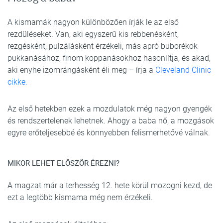
A kismamák nagyon különbözően írják le az első
rezdüléseket. Van, aki egyszerű kis rebbenésként,
rezgésként, pulzálásként érzékeli, más apró buborékok
pukkanásához, finom koppanásokhoz hasonlítja, és akad,
aki enyhe izomrángásként éli meg – írja a
Cleveland Clinic
cikke.
Az első hetekben ezek a mozdulatok még nagyon gyengék
és rendszertelenek lehetnek. Ahogy a baba nő, a mozgások
egyre erőteljesebbé és könnyebben felismerhetővé válnak.
MIKOR LEHET ELŐSZÖR ÉREZNI?
A magzat már a terhesség 12. hete körül mozogni kezd, de
ezt a legtöbb kismama még nem érzékeli.