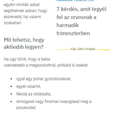
HARMADIK TRIMESZTER
egyéni minták sokat
7 kérdés, amit tegyél
segíthetnek abban, hogy
fel az orvosnak a
észrevedd, ha valami
szokatlan.
harmadik
trimeszterben
Mit tehetsz, hogy
aktívabb legyen?
Kép: Getty Images
Ha úgy tűnik, hogy a baba
csendesebb a megszokottnál, próbáld ki ezeket:
igyál egy pohár gyümölcslevet,
egyél valamit,
feküdj az oldaladra,
simogasd vagy finoman kopogtasd meg a
pocakodat,