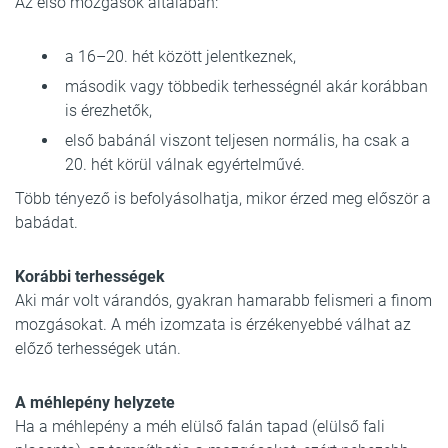
Az első mozgások általában:
a 16–20. hét között jelentkeznek,
második vagy többedik terhességnél akár korábban
is érezhetők,
első babánál viszont teljesen normális, ha csak a
20. hét körül válnak egyértelművé.
Több tényező is befolyásolhatja, mikor érzed meg először a
babádat.
Korábbi terhességek
Aki már volt várandós, gyakran hamarabb felismeri a finom
mozgásokat. A méh izomzata is érzékenyebbé válhat az
előző terhességek után.
A méhlepény helyzete
Ha a méhlepény a méh elülső falán tapad (elülső fali