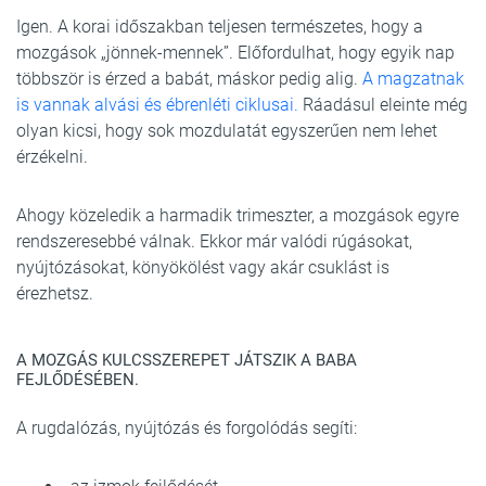
Igen. A korai időszakban teljesen természetes, hogy a
mozgások „jönnek-mennek”. Előfordulhat, hogy egyik nap
többször is érzed a babát, máskor pedig alig.
A magzatnak
is vannak alvási és ébrenléti ciklusai.
Ráadásul eleinte még
olyan kicsi, hogy sok mozdulatát egyszerűen nem lehet
érzékelni.
Ahogy közeledik a harmadik trimeszter, a mozgások egyre
rendszeresebbé válnak. Ekkor már valódi rúgásokat,
nyújtózásokat, könyökölést vagy akár csuklást is
érezhetsz.
A MOZGÁS KULCSSZEREPET JÁTSZIK A BABA
FEJLŐDÉSÉBEN.
A rugdalózás, nyújtózás és forgolódás segíti: