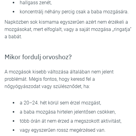
hallgass zenét,
koncentrálj néhány percig csak a baba mozgására.
Napközben sok kismama egyszerűen azért nem érzékeli a
mozgásokat, mert elfoglalt, vagy a saját mozgása „ringatja”
a babát.
Mikor fordulj orvoshoz?
A mozgások kisebb változása általában nem jelent
problémát. Mégis fontos, hogy keresd fel a
nőgyógyászodat vagy szülésznődet, ha:
a 20–24. hét körül sem érzel mozgást,
a baba mozgása hirtelen jelentősen csökken,
több órán át nem érzed a megszokott aktivitást,
vagy egyszerűen rossz megérzésed van.