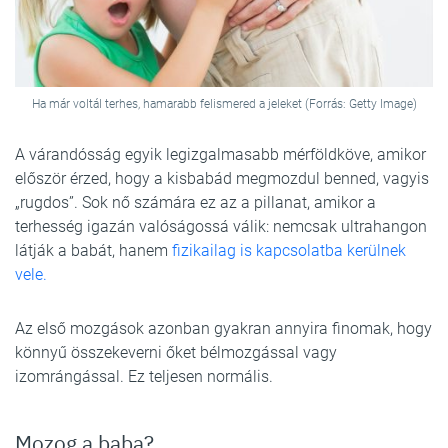
Ha már voltál terhes, hamarabb felismered a jeleket (Forrás: Getty Image)
A várandósság egyik legizgalmasabb mérföldköve, amikor
először érzed, hogy a kisbabád megmozdul benned, vagyis
„rugdos”. Sok nő számára ez az a pillanat, amikor a
terhesség igazán valóságossá válik: nemcsak ultrahangon
látják a babát, hanem
fizikailag is kapcsolatba kerülnek
vele.
Az első mozgások azonban gyakran annyira finomak, hogy
könnyű összekeverni őket bélmozgással vagy
izomrángással. Ez teljesen normális.
Mozog a baba?