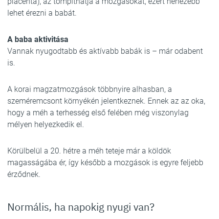
placenta), az tompíthatja a mozgásokat, ezért nehezebb
lehet érezni a babát.
A baba aktivitása
Vannak nyugodtabb és aktívabb babák is – már odabent
is.
A korai magzatmozgások többnyire alhasban, a
szeméremcsont környékén jelentkeznek. Ennek az az oka,
hogy a méh a terhesség első felében még viszonylag
mélyen helyezkedik el.
Körülbelül a 20. hétre a méh teteje már a köldök
magasságába ér, így később a mozgások is egyre feljebb
érződnek.
Normális, ha napokig nyugi van?