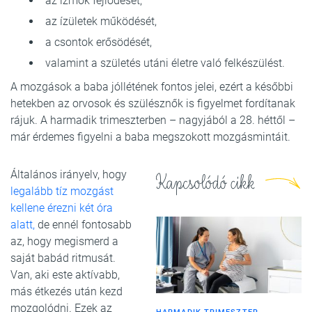
az izmok fejlődését,
az ízületek működését,
a csontok erősödését,
valamint a születés utáni életre való felkészülést.
A mozgások a baba jóllétének fontos jelei, ezért a későbbi
hetekben az orvosok és szülésznők is figyelmet fordítanak
rájuk. A harmadik trimeszterben – nagyjából a 28. héttől –
már érdemes figyelni a baba megszokott mozgásmintáit.
Általános irányelv, hogy
Kapcsolódó cikk
legalább tíz mozgást
kellene érezni két óra
alatt,
de ennél fontosabb
az, hogy megismerd a
saját babád ritmusát.
Van, aki este aktívabb,
más étkezés után kezd
mozgolódni. Ezek az