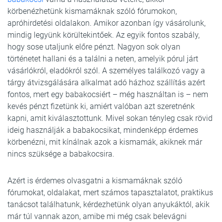
körbenézhetünk kismamáknak szóló fórumokon,
apróhirdetési oldalakon. Amikor azonban így vásárolunk,
mindig legyünk körültekintőek. Az egyik fontos szabály,
hogy sose utaljunk előre pénzt. Nagyon sok olyan
történetet hallani és a találni a neten, amelyik pórul járt
vásárlókról, eladókról szól. A személyes találkozó vagy a
tárgy átvizsgálására alkalmat adó házhoz szállítás azért
fontos, mert egy babakocsiért – még használtan is – nem
kevés pénzt fizetünk ki, amiért valóban azt szeretnénk
kapni, amit kiválasztottunk. Mivel sokan tényleg csak rövid
ideig használják a babakocsikat, mindenképp érdemes
körbenézni, mit kínálnak azok a kismamák, akiknek már
nincs szüksége a babakocsira.
Azért is érdemes olvasgatni a kismamáknak szóló
fórumokat, oldalakat, mert számos tapasztalatot, praktikus
tanácsot találhatunk, kérdezhetünk olyan anyukáktól, akik
már túl vannak azon, amibe mi még csak belevágni