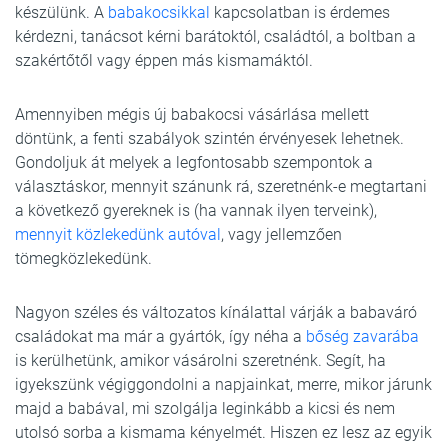
készülünk. A
babakocsikkal
kapcsolatban is érdemes
kérdezni, tanácsot kérni barátoktól, családtól, a boltban a
szakértőtől vagy éppen más kismamáktól.
Amennyiben mégis új babakocsi vásárlása mellett
döntünk, a fenti szabályok szintén érvényesek lehetnek.
Gondoljuk át melyek a legfontosabb szempontok a
választáskor, mennyit szánunk rá, szeretnénk-e megtartani
a következő gyereknek is (ha vannak ilyen terveink),
mennyit közlekedünk autóval
, vagy jellemzően
tömegközlekedünk.
Nagyon széles és változatos kínálattal várják a babaváró
családokat ma már a gyártók, így néha a
bőség zavarába
is kerülhetünk, amikor vásárolni szeretnénk. Segít, ha
igyekszünk végiggondolni a napjainkat, merre, mikor járunk
majd a babával, mi szolgálja leginkább a kicsi és nem
utolsó sorba a kismama kényelmét. Hiszen ez lesz az egyik