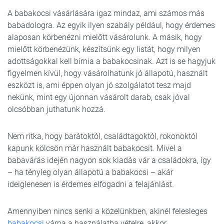
A babakocsi vásárlására igaz mindaz, ami számos más
babadologra. Az egyik ilyen szabály például, hogy érdemes
alaposan körbenézni mielőtt vásárolunk. A másik, hogy
mielőtt körbenézünk, készítsünk egy listát, hogy milyen
adottságokkal kell bírnia a babakocsinak. Azt is se hagyjuk
figyelmen kívül, hogy vásárolhatunk jó állapotú, használt
eszközt is, ami éppen olyan jó szolgálatot tesz majd
nekünk, mint egy újonnan vásárolt darab, csak jóval
olcsóbban juthatunk hozzá.
Nem ritka, hogy barátoktól, családtagoktól, rokonoktól
kapunk kölcsön már használt babakocsit. Mivel a
babavárás idején nagyon sok kiadás vár a családokra, így
– ha tényleg olyan állapotú a babakocsi – akár
ideiglenesen is érdemes elfogadni a felajánlást.
Amennyiben nincs senki a közelünkben, akinél felesleges
babakocsi
várna a használatba vételre, akkor