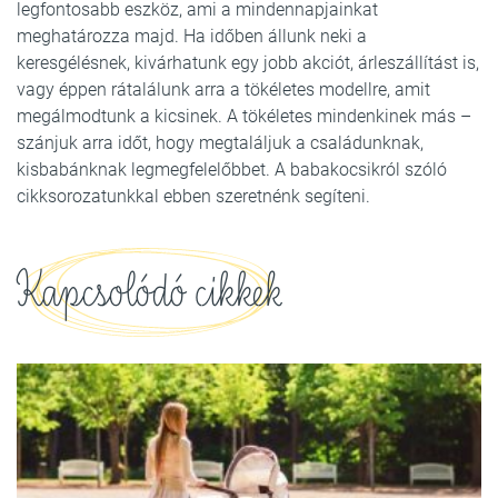
legfontosabb eszköz, ami a mindennapjainkat
meghatározza majd. Ha időben állunk neki a
keresgélésnek, kivárhatunk egy jobb akciót, árleszállítást is,
vagy éppen rátalálunk arra a tökéletes modellre, amit
megálmodtunk a kicsinek. A tökéletes mindenkinek más –
szánjuk arra időt, hogy megtaláljuk a családunknak,
kisbabánknak legmegfelelőbbet. A babakocsikról szóló
cikksorozatunkkal ebben szeretnénk segíteni.
Kapcsolódó cikkek