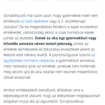
Gondolkozott már azon azon, hogy gyermeked miért nem
emlékszik
az első lépéseire
vagy a 2. születésnapi
zsúrjára? De ha megpróbálod felidézni a saját óvodáskori
emlékeidet, valószínűleg akkor is csak homályos képek
jutnak az eszedbe.
Ennek az oka egy gyermekkori vagy
infantilis amnézia néven ismert jelenség,
amely az
emlékek természetes és fokozatos elvesztését jelenti az
életünk első néhány évéről. A pszichológusok szerint
az
agyfejlődés normális velejárója
a gyermekkori amnézia,
mely hatására azok az emlékek, amelyek nem történnek
meg velünk újra és újra, ezáltal nem lesznek megerősítve,
idővel elvesznek.
Amikor emlékezésről beszélünk, általában arra a
képességünkre utalunk, hogy az életünkben megtapasztalt
dolgokat hívjuk elő az agyunkból. Ezt epizodikus