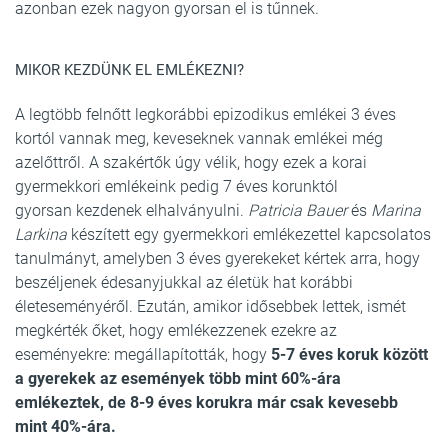
azonban ezek nagyon gyorsan el is tűnnek.
MIKOR KEZDÜNK EL EMLÉKEZNI?
A legtöbb felnőtt legkorábbi epizodikus emlékei 3 éves
kortól vannak meg, keveseknek vannak emlékei még
azelőttről. A szakértők úgy vélik, hogy ezek a korai
gyermekkori emlékeink pedig 7 éves korunktól
gyorsan kezdenek elhalványulni.
Patricia Bauer
és
Marina
Larkina
készített egy gyermekkori emlékezettel kapcsolatos
tanulmányt, amelyben 3 éves gyerekeket kértek arra, hogy
beszéljenek édesanyjukkal az életük hat korábbi
életeseményéről. Ezután, amikor idősebbek lettek, ismét
megkérték őket, hogy emlékezzenek ezekre az
eseményekre: megállapították, hogy
5-7 éves koruk között
a gyerekek az események több mint 60%-ára
emlékeztek, de 8-9 éves korukra már csak kevesebb
mint 40%-ára.