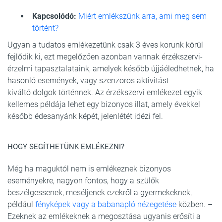
Kapcsolódó:
Miért emlékszünk arra, ami meg sem
történt?
Ugyan a tudatos emlékezetünk csak 3 éves korunk körül
fejlődik ki, ezt megelőzően azonban vannak érzékszervi-
érzelmi tapasztalataink, amelyek később újjáéledhetnek, ha
hasonló események, vagy szenzoros aktivitást
kiváltó dolgok történnek. Az érzékszervi emlékezet egyik
kellemes példája lehet egy bizonyos illat, amely évekkel
később édesanyánk képét, jelenlétét idézi fel.
HOGY SEGÍTHETÜNK EMLÉKEZNI?
Még ha maguktól nem is emlékeznek bizonyos
eseményekre, nagyon fontos, hogy a szülők
beszélgessenek, meséljenek ezekről a gyermekeknek,
például
fényképek vagy a babanapló nézegetése
közben. –
Ezeknek az emlékeknek a megosztása ugyanis erősíti a