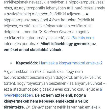
emlékezésnek nevezzük, amelyben a hippokampusz vesz
részt, az agy temporális lebenyében található része, amely
a születésünkig még nem fejlődik ki teljesen. – A
hippokampusz nagyjából 4 éves korunkra fejlődik ki
teljesen, és ettől kezdve folyamatosan emlékszünk
dolgokra – mondta
Dr. Rachael Elward
, a kognitív
emlékezet idegtudományi szakértője a
Parents.com
internetes portálnak.
Minél idősebb egy gyermek, az
emlékei annál stabilabbá válnak.
Kapcsolódó:
Hamisak a kisgyermekkori emlékek?
A gyermekkori amnézia másik oka, hogy nem
tudunk azelőtt beszélni olyan dolgokról, amelyek velünk
történt, hogy folyékonyan beszélnénk az anyanyelvünket –
ezt a stádiumot pedig csak 3 éves korunk körül érjük el
a
nyelvfejlődésben
.
De ez nem azt jelenti, hogy a
kisgyermekek nem képesek emlékezni a velük
történtekre.
Dr. Elward
szerint nekik is vannak emlékeik,