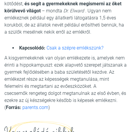
kötődést,
és segít a gyermekeknek megismerni az őket
körülvevő világot
– mondta
Dr. Elward .
Ugyan nem
emlékeznek például egy állatkerti látogatásra 1,5 éves
korukból, de az állatok nevét például erősítheti bennük, ha
a szülők mesélnek nekik erről az emlékről.
Kapcsolódó:
Csak a szépre emlékszünk?
A kisgyermekeknek van olyan emlékezete is, amelyek nem
érinti a hippokampuszt: ezek alapvető szerepet játszanak a
gyermek fejlődésében a baba születésétől kezdve. Az
emlékezet része az képességek megtanulása, mint
felemelni és megtartani az evőeszközöket. A
csecsemők rengeteg dolgot megtanulnak az első évben, és
ezekre az új készségekre később is képesek emlékezni.
(
Forrás:
parents.com
)