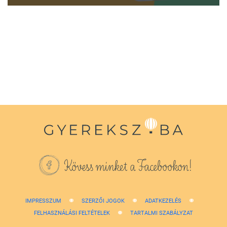
0
seconds
of
1
minute,
38
seconds
Kövess minket a Facebookon!
IMPRESSZUM
SZERZŐI JOGOK
ADATKEZELÉS
FELHASZNÁLÁSI FELTÉTELEK
TARTALMI SZABÁLYZAT