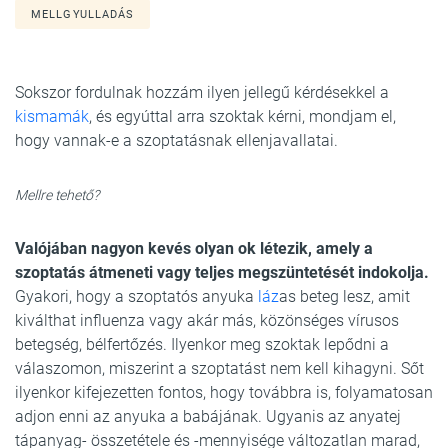
MELLGYULLADÁS
Sokszor fordulnak hozzám ilyen jellegű kérdésekkel a
kismamák
, és egyúttal arra szoktak kérni, mondjam el,
hogy vannak-e a szoptatásnak ellenjavallatai.
Mellre tehető?
Valójában nagyon kevés olyan ok létezik, amely a
szoptatás átmeneti vagy teljes megszüntetését indokolja.
Gyakori, hogy a szoptatós anyuka
láz
as beteg lesz, amit
kiválthat influenza vagy akár más, közönséges vírusos
betegség, bélfertőzés. Ilyenkor meg szoktak lepődni a
válaszomon, miszerint a szoptatást nem kell kihagyni. Sőt
ilyenkor kifejezetten fontos, hogy továbbra is, folyamatosan
adjon enni az anyuka a babájának. Ugyanis az anyatej
tápanyag- összetétele és -mennyisége változatlan marad,