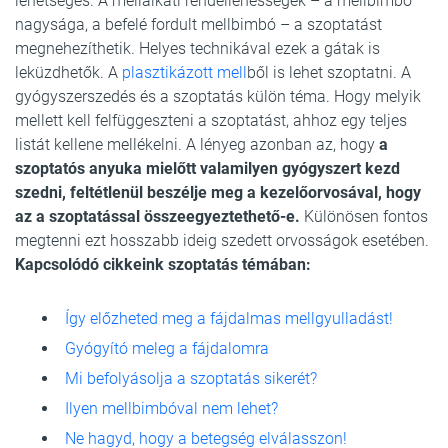
lehetséges. A mellalkati rendellenességek – a mellbimbó
nagysága, a befelé fordult mellbimbó – a szoptatást
megnehezíthetik. Helyes technikával ezek a gátak is
leküzdhetők. A
plasztikázott mell
ből is lehet szoptatni. A
gyógyszerszedés és a szoptatás külön téma. Hogy melyik
mellett kell felfüggeszteni a szoptatást, ahhoz egy teljes
listát kellene mellékelni. A lényeg azonban az, hogy
a
szoptatós anyuka mielőtt valamilyen gyógyszert kezd
szedni, feltétlenül beszélje meg a kezelőorvosával, hogy
az a szoptatással összeegyeztethető-e.
Különösen fontos
megtenni ezt hosszabb ideig szedett orvosságok esetében.
Kapcsolódó cikkeink szoptatás témában:
Így előzheted meg a fájdalmas mellgyulladást!
Gyógyító meleg a fájdalomra
Mi befolyásolja a szoptatás sikerét?
Ilyen mellbimbóval nem lehet?
Ne hagyd, hogy a betegség elválasszon!