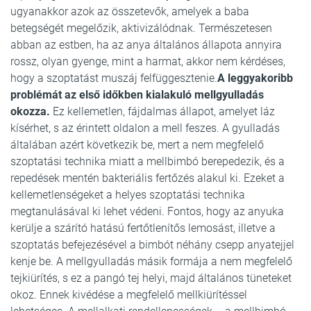
ugyanakkor azok az összetevők, amelyek a baba
betegségét megelőzik, aktivizálódnak. Természetesen
abban az estben, ha az anya általános állapota annyira
rossz, olyan gyenge, mint a harmat, akkor nem kérdéses,
hogy a szoptatást muszáj felfüggesztenie.
A leggyakoribb
problémát az első időkben kialakuló mellgyulladás
okozza.
Ez kellemetlen, fájdalmas állapot, amelyet láz
kísérhet, s az érintett oldalon a mell feszes. A gyulladás
általában azért következik be, mert a nem megfelelő
szoptatási technika miatt a mellbimbó berepedezik, és a
repedések mentén bakteriális fertőzés alakul ki. Ezeket a
kellemetlenségeket a helyes szoptatási technika
megtanulásával ki lehet védeni. Fontos, hogy az anyuka
kerülje a szárító hatású fertőtlenítős lemosást, illetve a
szoptatás befejezésével a bimbót néhány csepp anyatejjel
kenje be. A mellgyulladás másik formája a nem megfelelő
tejkiürítés, s ez a pangó tej helyi, majd általános tüneteket
okoz. Ennek kivédése a megfelelő mellkiürítéssel