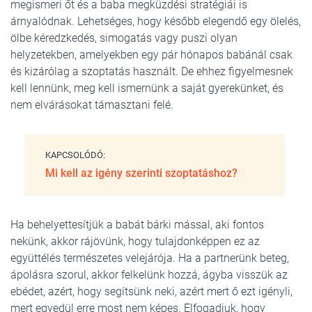
megismeri őt és a baba megküzdési stratégiái is
árnyalódnak. Lehetséges, hogy később elegendő egy ölelés,
ölbe kéredzkedés, simogatás vagy puszi olyan
helyzetekben, amelyekben egy pár hónapos babánál csak
és kizárólag a szoptatás használt. De ehhez figyelmesnek
kell lennünk, meg kell ismernünk a saját gyerekünket, és
nem elvárásokat támasztani felé.
KAPCSOLÓDÓ:
Mi kell az igény szerinti szoptatáshoz?
Ha behelyettesítjük a babát bárki mással, aki fontos
nekünk, akkor rájövünk, hogy tulajdonképpen ez az
együttélés természetes velejárója. Ha a partnerünk beteg,
ápolásra szorul, akkor felkelünk hozzá, ágyba visszük az
ebédet, azért, hogy segítsünk neki, azért mert ő ezt igényli,
mert egyedül erre most nem képes. Elfogadjuk, hogy