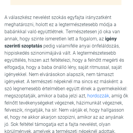
A válaszkész nevelést szokás egyfajta irányzatként
meghatározni, holott ez a legtermészetesebb módja a
babánkkal való együttlétnek. Természetesen jó oka van
annak, hogy szinte ismeretlen lett a fogalom, az
igény
szerinti szoptatás
pedig valamiféle anyai önfeláldozás,
hippiskedés szinonimájává vált. A legtermészetesebb
együttélés, hiszen azt feltételezi, hogy a felnőtt megérti és
elfogadja, hogy a baba önálló lény, saját ritmussal, saját
igényekkel. Nem elvárásokon alapszik, nem támaszt
igényeket. A természeti népeknél ma sincs ez másként: a
szó legnemesebb értelmében együtt élnek a gyermekeikkel:
megszoptatják, amikor a baba jelzi azt,
hordozzák
, amíg ők
felnőtt tevékenységeket végeznek, házimunkát végeznek,
felveszik, ringatják, ha sír. Nem várják el, hogy hallgasson
el, hogy ne akkor akarjon szopizni, amikor az az anyának
jó. Sok feltétel támogatja ezt a fajta nevelést, olyan
körülmények, amelyek a természeti népeknél adottak,