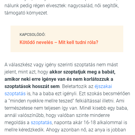
nálunk pedig régen elvesztek: nagycsalád, női segítők,
támogató környezet.
KAPCSOLÓDÓ:
Kötődő nevelés – Mit kell tudni róla?
A válaszkész vagy igény szerinti szoptatás nem mást
jelent, mint azt, hogy
akkor szoptatjuk meg a babát,
amikor neki erre igénye van és nem korlátozzuk a
szoptatások hosszát sem
. Beletartozik az
éjszakai
szoptatás
is, ha a baba ezt igényli. Ezt szokás becsmérlően
a “minden nyekkre mellre teszed” felkiáltással illetni. Ami
természetese nem teljesen így van. Minél kisebb egy baba,
annál valószínűbb, hogy valóban szinte mindenre
megoldás a
szoptatás
, naponta akár 16-18 alkalommal is
mellre kéredzkedik. Ahogy azonban nő, az anya is jobban